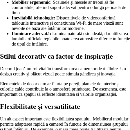
Mobilier ergonomic:
Scaunele și mesele ar trebui să fie
confortabile, oferind suport adecvat pentru o lungă perioadă de
timp.
Inevitabilă tehnologie:
Dispozitivele de videoconferință,
tablourile interactive și conexiunea Wi-Fi de mare viteză sunt
nevoile de bază ale întâlnirilor moderne.
Iluminare adecvată:
Lumina naturală este ideală, dar utilizarea
luminii artificiale reglabile poate crea atmosfere diferite în funcție
de tipul de întâlnire.
Stilul decorativ ca factor de inspirație
Decorul joacă un rol vital în transformarea camerelor de întâlnire. Un
design creativ și plăcut vizual poate stimula gândirea și inovația.
Elementele de decor cum ar fi arta pe pereți, plantele de interior și
culorile calde contribuie la o atmosferă primitoare. De asemenea, este
important ca spațiul să reflecte identitatea și valorile organizației.
Flexibilitate și versatilitate
Un alt aspect important este flexibilitatea spațiului. Mobilierul modular
permite adaptarea rapidă a camerei în funcție de dimensiunea grupului
și tipul întâlnirii. De exemplu, o masă mare poate fi utilizată pentru