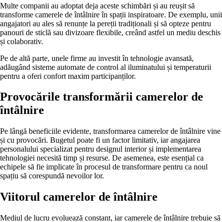
Multe companii au adoptat deja aceste schimbări și au reușit să
transforme camerele de întâlnire în spații inspiratoare. De exemplu, unii
angajatori au ales să renunțe la pereții tradiționali și să opteze pentru
panouri de sticlă sau divizoare flexibile, creând astfel un mediu deschis
și colaborativ.
Pe de altă parte, unele firme au investit în tehnologie avansată,
adăugând sisteme automate de control al iluminatului și temperaturii
pentru a oferi confort maxim participanților.
Provocările transformării camerelor de
întâlnire
Pe lângă beneficiile evidente, transformarea camerelor de întâlnire vine
și cu provocări. Bugetul poate fi un factor limitativ, iar angajarea
personalului specializat pentru designul interior și implementarea
tehnologiei necesită timp și resurse. De asemenea, este esențial ca
echipele să fie implicate în procesul de transformare pentru ca noul
spațiu să corespundă nevoilor lor.
Viitorul camerelor de întâlnire
Mediul de lucru evoluează constant, iar camerele de întâlnire trebuie să