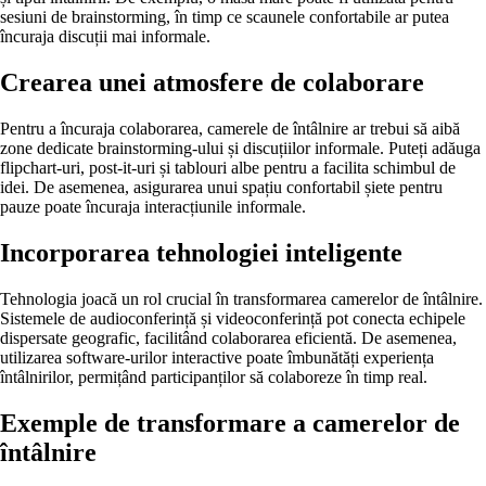
sesiuni de brainstorming, în timp ce scaunele confortabile ar putea
încuraja discuții mai informale.
Crearea unei atmosfere de colaborare
Pentru a încuraja colaborarea, camerele de întâlnire ar trebui să aibă
zone dedicate brainstorming-ului și discuțiilor informale. Puteți adăuga
flipchart-uri, post-it-uri și tablouri albe pentru a facilita schimbul de
idei. De asemenea, asigurarea unui spațiu confortabil șiete pentru
pauze poate încuraja interacțiunile informale.
Incorporarea tehnologiei inteligente
Tehnologia joacă un rol crucial în transformarea camerelor de întâlnire.
Sistemele de audioconferință și videoconferință pot conecta echipele
dispersate geografic, facilitând colaborarea eficientă. De asemenea,
utilizarea software-urilor interactive poate îmbunătăți experiența
întâlnirilor, permițând participanților să colaboreze în timp real.
Exemple de transformare a camerelor de
întâlnire