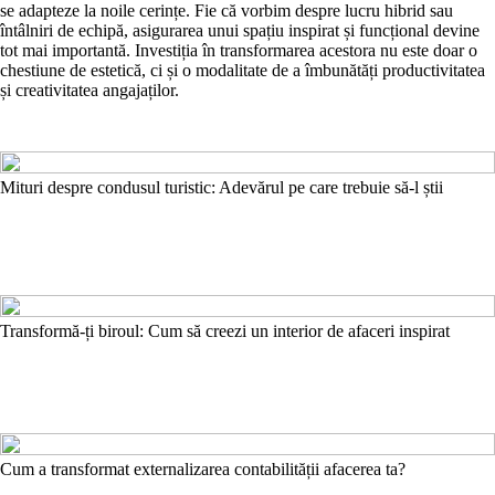
se adapteze la noile cerințe. Fie că vorbim despre lucru hibrid sau
întâlniri de echipă, asigurarea unui spațiu inspirat și funcțional devine
tot mai importantă. Investiția în transformarea acestora nu este doar o
chestiune de estetică, ci și o modalitate de a îmbunătăți productivitatea
și creativitatea angajaților.
Mituri despre condusul turistic: Adevărul pe care trebuie să-l știi
Transformă-ți biroul: Cum să creezi un interior de afaceri inspirat
Cum a transformat externalizarea contabilității afacerea ta?