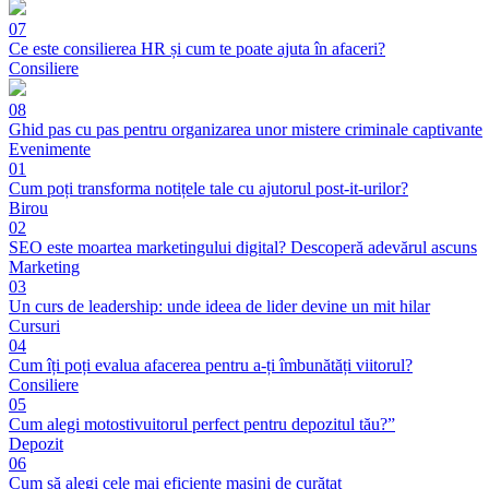
07
Ce este consilierea HR și cum te poate ajuta în afaceri?
Consiliere
08
Ghid pas cu pas pentru organizarea unor mistere criminale captivante
Evenimente
01
Cum poți transforma notițele tale cu ajutorul post-it-urilor?
Birou
02
SEO este moartea marketingului digital? Descoperă adevărul ascuns
Marketing
03
Un curs de leadership: unde ideea de lider devine un mit hilar
Cursuri
04
Cum îți poți evalua afacerea pentru a-ți îmbunătăți viitorul?
Consiliere
05
Cum alegi motostivuitorul perfect pentru depozitul tău?”
Depozit
06
Cum să alegi cele mai eficiente mașini de curățat