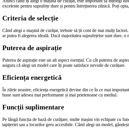
Atunci când îți alegi o mașină de curățat, este important să înțelegi dif
excelente pentru suprafețe dure și pentru întreținerea zilnică. Poți opta
Criteria de selecție
Când alegi o mașină de curățat, trebuie să ții cont de mai mulți factori.
ar putea fi alegerea ideală. Dacă majoritatea suprafețelor sunt dure, o m
Puterea de aspirație
Puterea de aspirație este un alt aspect esențial. Cu cât puterea de aspira
asigura că alegi un model care îți poate satisface nevoile de curățare.
Eficiența energetică
În zilele noastre, eficiența energetică devine din ce în ce mai import
bune sunt adesea mai performante și mai prietenoase cu mediul.
Funcții suplimentare
Pe lângă funcția de bază de curățare, multe mașini vin echipate cu func
tapițeriei sau a locurilor greu accesibile. Când alegi un model, gândește