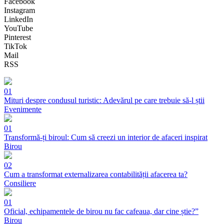
Facebook
Instagram
LinkedIn
YouTube
Pinterest
TikTok
Mail
RSS
01
Mituri despre condusul turistic: Adevărul pe care trebuie să-l știi
Evenimente
01
Transformă-ți biroul: Cum să creezi un interior de afaceri inspirat
Birou
02
Cum a transformat externalizarea contabilității afacerea ta?
Consiliere
01
Oficial, echipamentele de birou nu fac cafeaua, dar cine știe?”
Birou