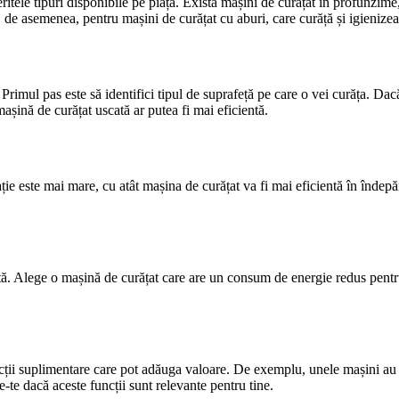
eritele tipuri disponibile pe piață. Există mașini de curățat în profunzime
, de asemenea, pentru mașini de curățat cu aburi, care curăță și igienizea
 Primul pas este să identifici tipul de suprafeță pe care o vei curăța. Da
așină de curățat uscată ar putea fi mai eficientă.
ție este mai mare, cu atât mașina de curățat va fi mai eficientă în îndepăr
antă. Alege o mașină de curățat care are un consum de energie redus pen
ții suplimentare care pot adăuga valoare. De exemplu, unele mașini au op
-te dacă aceste funcții sunt relevante pentru tine.