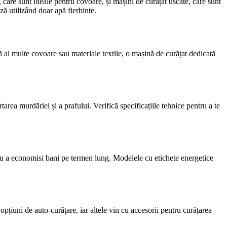
, care sunt ideale pentru covoare, și mașini de curățat uscate, care sunt
ză utilizând doar apă fierbinte.
că ai multe covoare sau materiale textile, o mașină de curățat dedicată
tarea murdăriei și a prafului. Verifică specificațiile tehnice pentru a te
tru a economisi bani pe termen lung. Modelele cu etichete energetice
țiuni de auto-curățare, iar altele vin cu accesorii pentru curățarea