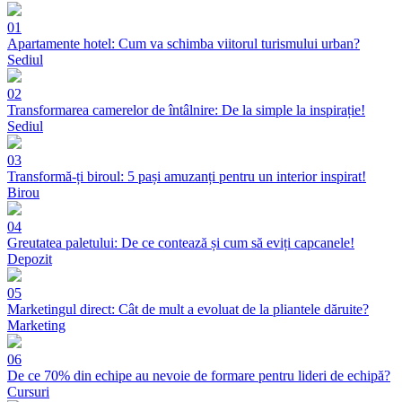
01
Apartamente hotel: Cum va schimba viitorul turismului urban?
Sediul
02
Transformarea camerelor de întâlnire: De la simple la inspirație!
Sediul
03
Transformă-ți biroul: 5 pași amuzanți pentru un interior inspirat!
Birou
04
Greutatea paletului: De ce contează și cum să eviți capcanele!
Depozit
05
Marketingul direct: Cât de mult a evoluat de la pliantele dăruite?
Marketing
06
De ce 70% din echipe au nevoie de formare pentru lideri de echipă?
Cursuri