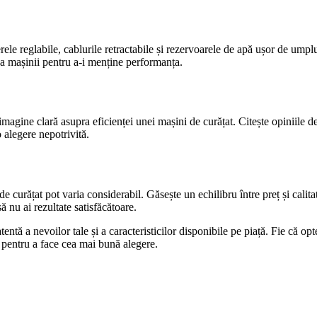
rele reglabile, cablurile retractabile și rezervoarele de apă ușor de umpl
ă a mașinii pentru a-i menține performanța.
o imagine clară asupra eficienței unei mașini de curățat. Citește opiniile d
o alegere nepotrivită.
e curățat pot varia considerabil. Găsește un echilibru între preț și calitat
ă nu ai rezultate satisfăcătoare.
entă a nevoilor tale și a caracteristicilor disponibile pe piață. Fie că o
e pentru a face cea mai bună alegere.