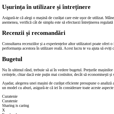
Ușurința în utilizare și întreținere
Asigură-te că alegi o mașină de curățat care este ușor de utilizat. Mâne
asemenea, verifică cât de simplu este să efectuezi întreținerea regulat
Recenzii și recomandări
Consultarea recenziilor și a experiențelor altor utilizatori poate oferi 
performanța acestora în utilizare reală. Acest lucru te va ajuta să eviți 
Bugetul
Nu în ultimul rând, trebuie să ai în vedere bugetul. Prețurile mașinilor d
cerințele, chiar dacă este puțin mai costisitor, decât să economisești și s
Așadar, alegerea unei mașini de curățat eficiente presupune o analiză at
un model cu aburi, asigură-te că iei în considerare toate aceste aspect
Curatenie
Curatenie
Sharing is caring
X