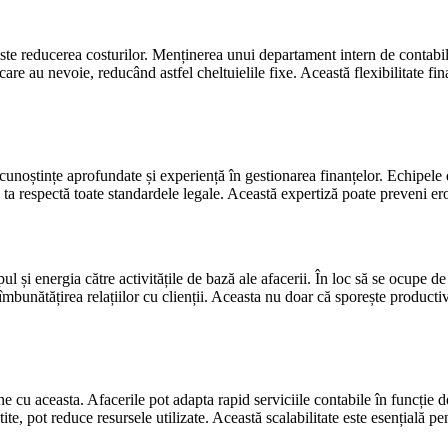
este reducerea costurilor. Menținerea unui departament intern de contabilit
 care au nevoie, reducând astfel cheltuielile fixe. Această flexibilitate f
 cunoștințe aprofundate și experiență în gestionarea finanțelor. Echipele 
a ta respectă toate standardele legale. Această expertiză poate preveni er
pul și energia către activitățile de bază ale afacerii. În loc să se ocupe d
unătățirea relațiilor cu clienții. Aceasta nu doar că sporește productivita
e vine cu aceasta. Afacerile pot adapta rapid serviciile contabile în funcț
ite, pot reduce resursele utilizate. Această scalabilitate este esențială pe