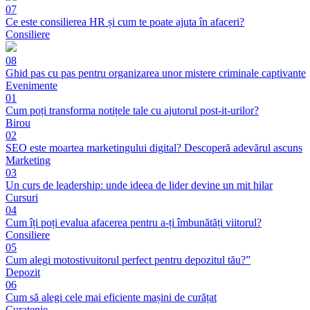
07
Ce este consilierea HR și cum te poate ajuta în afaceri?
Consiliere
08
Ghid pas cu pas pentru organizarea unor mistere criminale captivante
Evenimente
01
Cum poți transforma notițele tale cu ajutorul post-it-urilor?
Birou
02
SEO este moartea marketingului digital? Descoperă adevărul ascuns
Marketing
03
Un curs de leadership: unde ideea de lider devine un mit hilar
Cursuri
04
Cum îți poți evalua afacerea pentru a-ți îmbunătăți viitorul?
Consiliere
05
Cum alegi motostivuitorul perfect pentru depozitul tău?”
Depozit
06
Cum să alegi cele mai eficiente mașini de curățat
Curatenie