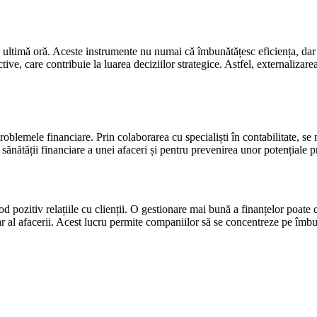
e ultimă oră. Aceste instrumente nu numai că îmbunătățesc eficiența, dar 
ive, care contribuie la luarea deciziilor strategice. Astfel, externalizare
roblemele financiare. Prin colaborarea cu specialiști în contabilitate, se
sănătății financiare a unei afaceri și pentru prevenirea unor potențiale 
mod pozitiv relațiile cu clienții. O gestionare mai bună a finanțelor poat
ar al afacerii. Acest lucru permite companiilor să se concentreze pe îmbun