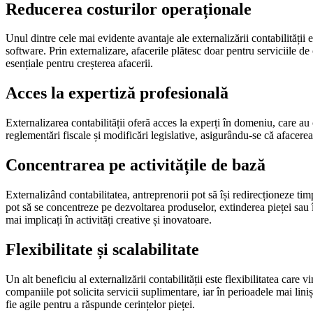
Reducerea costurilor operaționale
Unul dintre cele mai evidente avantaje ale externalizării contabilității 
software. Prin externalizare, afacerile plătesc doar pentru serviciile de
esențiale pentru creșterea afacerii.
Acces la expertiză profesională
Externalizarea contabilității oferă acces la experți în domeniu, care au
reglementări fiscale și modificări legislative, asigurându-se că afacere
Concentrarea pe activitățile de bază
Externalizând contabilitatea, antreprenorii pot să își redirecționeze tim
pot să se concentreze pe dezvoltarea produselor, extinderea pieței sau îmb
mai implicați în activități creative și inovatoare.
Flexibilitate și scalabilitate
Un alt beneficiu al externalizării contabilității este flexibilitatea car
companiile pot solicita servicii suplimentare, iar în perioadele mai linișt
fie agile pentru a răspunde cerințelor pieței.