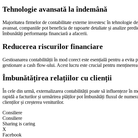
Tehnologie avansată la îndemână
Majoritatea firmelor de contabilitate externe investesc în tehnologie d
avansat, companiile pot beneficia de rapoarte detaliate și analize predict
îmbunătăți performanța financiară a afacerii.
Reducerea riscurilor financiare
Gestioanarea contabilității în mod corect este esențială pentru a evita p
gestionare a cash flow-ului. Acest lucru este crucial pentru menținerea 
Îmbunătățirea relațiilor cu clienții
În cele din urmă, externalizarea contabilității poate să influențeze în 
rapidă a facturilor și urmărirea plăților pot îmbunătăți fluxul de numer
clienților și creșterea veniturilor.
Consiliere
Consiliere
Sharing is caring
X
Facebook