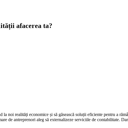
tății afacerea ta?
id la noi realități economice și să găsească soluții eficiente pentru a ră
mare de antreprenori aleg să externalizeze serviciile de contabilitate. Da