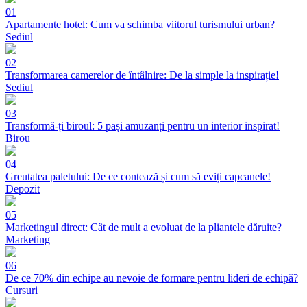
01
Apartamente hotel: Cum va schimba viitorul turismului urban?
Sediul
02
Transformarea camerelor de întâlnire: De la simple la inspirație!
Sediul
03
Transformă-ți biroul: 5 pași amuzanți pentru un interior inspirat!
Birou
04
Greutatea paletului: De ce contează și cum să eviți capcanele!
Depozit
05
Marketingul direct: Cât de mult a evoluat de la pliantele dăruite?
Marketing
06
De ce 70% din echipe au nevoie de formare pentru lideri de echipă?
Cursuri