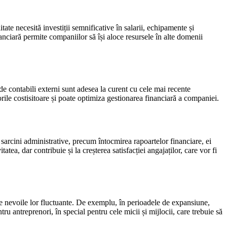
ate necesită investiții semnificative în salarii, echipamente și
inanciară permite companiilor să își aloce resursele în alte domenii
de contabili externi sunt adesea la curent cu cele mai recente
orile costisitoare și poate optimiza gestionarea financiară a companiei.
e sarcini administrative, precum întocmirea rapoartelor financiare, ei
tea, dar contribuie și la creșterea satisfacției angajaților, care vor fi
ie de nevoile lor fluctuante. De exemplu, în perioadele de expansiune,
ntru antreprenori, în special pentru cele micii și mijlocii, care trebuie să