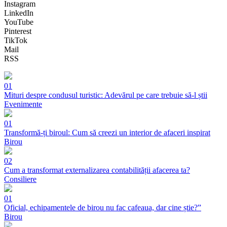
Instagram
LinkedIn
YouTube
Pinterest
TikTok
Mail
RSS
01
Mituri despre condusul turistic: Adevărul pe care trebuie să-l știi
Evenimente
01
Transformă-ți biroul: Cum să creezi un interior de afaceri inspirat
Birou
02
Cum a transformat externalizarea contabilității afacerea ta?
Consiliere
01
Oficial, echipamentele de birou nu fac cafeaua, dar cine știe?”
Birou