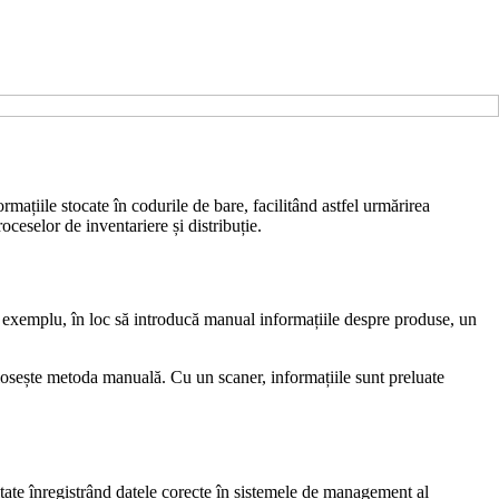
rmațiile stocate în codurile de bare, facilitând astfel urmărirea
ceselor de inventariere și distribuție.
De exemplu, în loc să introducă manual informațiile despre produse, un
olosește metoda manuală. Cu un scaner, informațiile sunt preluate
itate înregistrând datele corecte în sistemele de management al