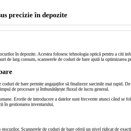
us precizie în depozite
curilor în depozite. Acestea folosesc tehnologia optică pentru a citi info
uri de larg consum, scannerele de coduri de bare ajută la optimizarea pro
 bare
de coduri de bare permite angajaților să finalizeze sarcinile mai rapid. 
impul de procesare și îmbunătățește fluxul de lucru general.
 umane. Erorile de introducere a datelor sunt frecvente atunci când se f
ii în gestionarea inventarului.
 stocurilor. Scannerele de coduri de bare oferă un nivel ridicat de exact