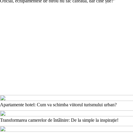
Oficial, echipamentele de birou nu fac cafeaua, dar cine știe?”
Apartamente hotel: Cum va schimba viitorul turismului urban?
Transformarea camerelor de întâlnire: De la simple la inspirație!