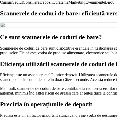
Cursuri
Sediul
Consiliere
Depozit
Curatenie
Marketing
Evenimente
Birou
Scannerele de coduri de bare: eficiență vers
Ce sunt scannerele de coduri de bare?
Scannerele de coduri de bare sunt dispozitive esențiale în gestionarea sto
produselor. Fie că este vorba de produse alimentare, electronice sau bun
Eficiența utilizării scannerele de coduri de
Eficiența este un aspect crucial în orice depozit. Utilizarea scannerele 
scaner poate citi codul de bare în doar câteva secunde. Aceasta reduce t
Mai mult, scannerele de coduri de bare contribuie la reducerea erorilor
automat, minimizând astfel riscul de greșeli care ar putea duce la confuz
Precizia în operațiunile de depozit
Precizia este un alt factor important atunci când vine vorba de gestiunea