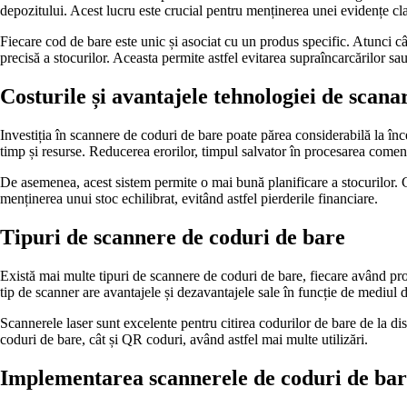
depozitului. Acest lucru este crucial pentru menținerea unei evidențe cla
Fiecare cod de bare este unic și asociat cu un produs specific. Atunci c
precisă a stocurilor. Aceasta permite astfel evitarea supraîncarcărilor sau
Costurile și avantajele tehnologiei de scana
Investiția în scannere de coduri de bare poate părea considerabilă la înc
timp și resurse. Reducerea erorilor, timpul salvator în procesarea comenzil
De asemenea, acest sistem permite o mai bună planificare a stocurilor. C
menținerea unui stoc echilibrat, evitând astfel pierderile financiare.
Tipuri de scannere de coduri de bare
Există mai multe tipuri de scannere de coduri de bare, fiecare având pro
tip de scanner are avantajele și dezavantajele sale în funcție de mediul de
Scannerele laser sunt excelente pentru citirea codurilor de bare de la dis
coduri de bare, cât și QR coduri, având astfel mai multe utilizări.
Implementarea scannerele de coduri de bar