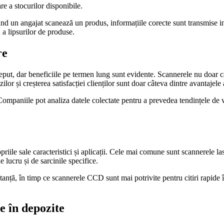
re a stocurilor disponibile.
ând un angajat scanează un produs, informațiile corecte sunt transmise in
 a lipsurilor de produse.
re
eput, dar beneficiile pe termen lung sunt evidente. Scannerele nu doar că
or și creșterea satisfacției clienților sunt doar câteva dintre avantajele 
ompaniile pot analiza datele colectate pentru a prevedea tendințele de v
priile sale caracteristici și aplicații. Cele mai comune sunt scannerele
 lucru și de sarcinile specifice.
tanță, în timp ce scannerele CCD sunt mai potrivite pentru citiri rapide în
e în depozite