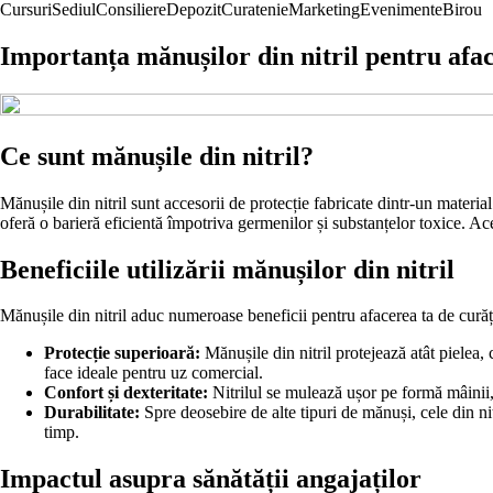
Cursuri
Sediul
Consiliere
Depozit
Curatenie
Marketing
Evenimente
Birou
Importanța mănușilor din nitril pentru afac
Ce sunt mănușile din nitril?
Mănușile din nitril sunt accesorii de protecție fabricate dintr-un material
oferă o barieră eficientă împotriva germenilor și substanțelor toxice. Ac
Beneficiile utilizării mănușilor din nitril
Mănușile din nitril aduc numeroase beneficii pentru afacerea ta de curăț
Protecție superioară:
Mănușile din nitril protejează atât pielea, 
face ideale pentru uz comercial.
Confort și dexteritate:
Nitrilul se mulează ușor pe formă mâinii, 
Durabilitate:
Spre deosebire de alte tipuri de mănuși, cele din ni
timp.
Impactul asupra sănătății angajaților