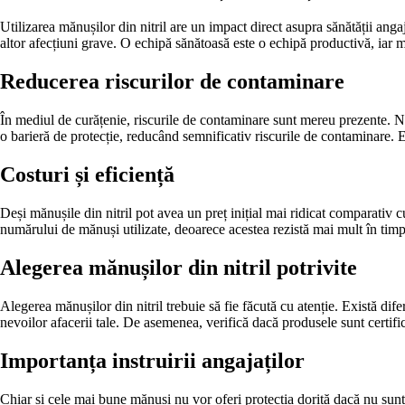
Utilizarea mănușilor din nitril are un impact direct asupra sănătății ang
altor afecțiuni grave. O echipă sănătoasă este o echipă productivă, iar mă
Reducerea riscurilor de contaminare
În mediul de curățenie, riscurile de contaminare sunt mereu prezente. Netr
o barieră de protecție, reducând semnificativ riscurile de contaminare. Ele
Costuri și eficiență
Deși mănușile din nitril pot avea un preț inițial mai ridicat comparativ c
numărului de mănuși utilizate, deoarece acestea rezistă mai mult în timpu
Alegerea mănușilor din nitril potrivite
Alegerea mănușilor din nitril trebuie să fie făcută cu atenție. Există dif
nevoilor afacerii tale. De asemenea, verifică dacă produsele sunt certific
Importanța instruirii angajaților
Chiar și cele mai bune mănuși nu vor oferi protecția dorită dacă nu sunt uti