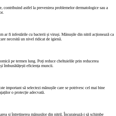
ive, contribuind astfel la prevenirea problemelor dermatologice sau a
or.
r fi infestările cu bacterii și viruși. Mănușile din nitril acționează ca
care necesită un nivel ridicat de igienă.
conomică pe termen lung. Poți reduce cheltuielile prin reducerea
și îmbunătățești eficiența muncii.
 Este important să selectezi mănușile care se potrivesc cel mai bine
jaților o protecție adecvată.
izarea și întreținerea mănușilor din nitril. Încurajează-i să schimbe