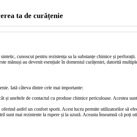
erea ta de curățenie
 sintetic, cunoscut pentru rezistența sa la substanțe chimice și perforații
este mănuși au devenit esențiale în domeniul curățeniei, datorită multiple
enie. Iată câteva dintre cele mai importante:
cât și uneltele de contactul cu produse chimice periculoase. Acestea sunt r
oferind astfel un confort sporit. Acest lucru permite utilizatorilor să ef
tril sunt mai rezistente la rupere și la uzură. Aceasta înseamnă că poți u