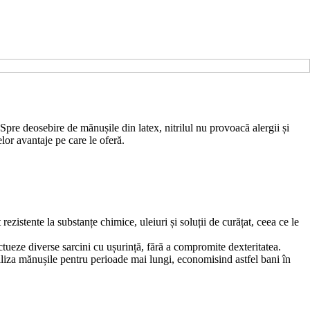
. Spre deosebire de mănușile din latex, nitrilul nu provoacă alergii și
lor avantaje pe care le oferă.
ezistente la substanțe chimice, uleiuri și soluții de curățat, ceea ce le
ectueze diverse sarcini cu ușurință, fără a compromite dexteritatea.
tiliza mănușile pentru perioade mai lungi, economisind astfel bani în