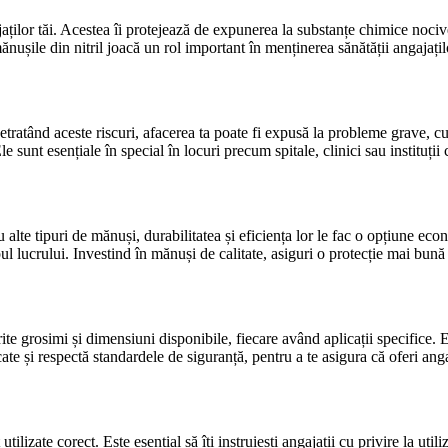
ajaților tăi. Acestea îi protejează de expunerea la substanțe chimice noc
nușile din nitril joacă un rol important în menținerea sănătății angajațil
atând aceste riscuri, afacerea ta poate fi expusă la probleme grave, cum a
 sunt esențiale în special în locuri precum spitale, clinici sau instituții 
u alte tipuri de mănuși, durabilitatea și eficiența lor le fac o opțiune e
l lucrului. Investind în mănuși de calitate, asiguri o protecție mai bună 
erite grosimi și dimensiuni disponibile, fiecare având aplicații specifice.
ate și respectă standardele de siguranță, pentru a te asigura că oferi anga
lizate corect. Este esențial să îți instruiești angajații cu privire la util