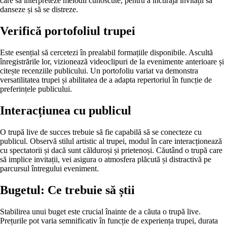
care să interpreteze melodii cunoscute, pentru a încuraja invitații să
danseze și să se distreze.
Verifică portofoliul trupei
Este esențial să cercetezi în prealabil formațiile disponibile. Ascultă
înregistrările lor, vizionează videoclipuri de la evenimente anterioare și
citește recenziile publicului. Un portofoliu variat va demonstra
versatilitatea trupei și abilitatea de a adapta repertoriul în funcție de
preferințele publicului.
Interacțiunea cu publicul
O trupă live de succes trebuie să fie capabilă să se conecteze cu
publicul. Observă stilul artistic al trupei, modul în care interacționează
cu spectatorii și dacă sunt călduroși și prietenoși. Căutând o trupă care
să implice invitații, vei asigura o atmosfera plăcută și distractivă pe
parcursul întregului eveniment.
Bugetul: Ce trebuie să știi
Stabilirea unui buget este crucial înainte de a căuta o trupă live.
Prețurile pot varia semnificativ în funcție de experiența trupei, durata