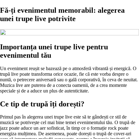
Fă-ți evenimentul memorabil: alegerea
unei trupe live potrivite
Importanța unei trupe live pentru
evenimentul tău
Un eveniment reușit se bazează pe o atmosferă vibrantă și energică. O
trupă live poate transforma orice ocazie, fie că este vorba despre o
nuntă, o petrecere aniversară sau o gală corporativă, în ceva de neuitat.
Muzica live are puterea de a conecta oamenii, de a crea momente
speciale și de a aduce un plus de autenticitate.
Ce tip de trupă îți dorești?
Primul pas în alegerea unei trupe live este să te gândești ce stil de
muzică se potrivește cel mai bine temei evenimentului tău. O trupă de
jazz poate aduce un aer sofisticat, în timp ce o formație rock poate
energiza mulțimea. De asemenea, poate dorești o trupă de cover-uri