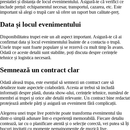
prestatiei și distanța de locul evenimentului. Asigură-te că verifici ce
include prețul: echipamentul necesar, transportul, cazarea, etc. Este
important să alegi o trupă care să ofere un raport bun calitate-preț.
Data și locul evenimentului
Disponibilitatea trupei este un alt aspect important. Asigură-te că ai
confirmat data și locul evenimentului înainte de a contacta o trupă.
Unele trupe sunt foarte populare și se rezervă cu mult timp în avans.
Odată ce aceste detalii sunt stabilite, poți discuta despre cerințele
tehnice și logistica necesară.
Semnează un contract clar
Odată aleasă trupa, este esențial să semnezi un contract care să
detalieze toate aspectele colaborării. Acesta ar trebui să includă
informații despre plată, durata show-ului, cerințele tehnice, numărul de
membri ai trupei și orice alte detalii relevante. Un contract bine redactat
protejează ambele părți și asigură un eveniment fără complicații.
Alegerea unei trupe live potrivite poate transforma evenimentul tău
dintr-o simplă adunare într-o experiență memorabilă. Fiecare detaliu
contează, iar cu o planificare atentă și o selecție corectă, vei putea să îți
bucuri invitații cu momente nemaipomenite de muzică live.