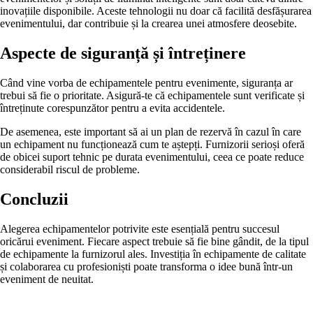
inovațiile disponibile. Aceste tehnologii nu doar că facilită desfășurarea
evenimentului, dar contribuie și la crearea unei atmosfere deosebite.
Aspecte de siguranță și întreținere
Când vine vorba de echipamentele pentru evenimente, siguranța ar
trebui să fie o prioritate. Asigură-te că echipamentele sunt verificate și
întreținute corespunzător pentru a evita accidentele.
De asemenea, este important să ai un plan de rezervă în cazul în care
un echipament nu funcționează cum te aștepți. Furnizorii serioși oferă
de obicei suport tehnic pe durata evenimentului, ceea ce poate reduce
considerabil riscul de probleme.
Concluzii
Alegerea echipamentelor potrivite este esențială pentru succesul
oricărui eveniment. Fiecare aspect trebuie să fie bine gândit, de la tipul
de echipamente la furnizorul ales. Investiția în echipamente de calitate
și colaborarea cu profesioniști poate transforma o idee bună într-un
eveniment de neuitat.