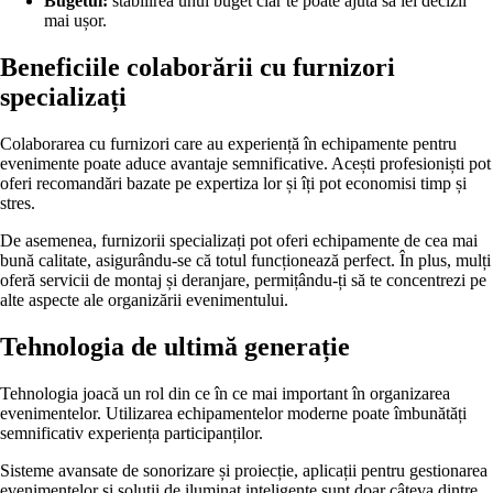
Bugetul:
stabilirea unui buget clar te poate ajuta să iei decizii
mai ușor.
Beneficiile colaborării cu furnizori
specializați
Colaborarea cu furnizori care au experiență în echipamente pentru
evenimente poate aduce avantaje semnificative. Acești profesioniști pot
oferi recomandări bazate pe expertiza lor și îți pot economisi timp și
stres.
De asemenea, furnizorii specializați pot oferi echipamente de cea mai
bună calitate, asigurându-se că totul funcționează perfect. În plus, mulți
oferă servicii de montaj și deranjare, permițându-ți să te concentrezi pe
alte aspecte ale organizării evenimentului.
Tehnologia de ultimă generație
Tehnologia joacă un rol din ce în ce mai important în organizarea
evenimentelor. Utilizarea echipamentelor moderne poate îmbunătăți
semnificativ experiența participanților.
Sisteme avansate de sonorizare și proiecție, aplicații pentru gestionarea
evenimentelor și soluții de iluminat inteligente sunt doar câteva dintre