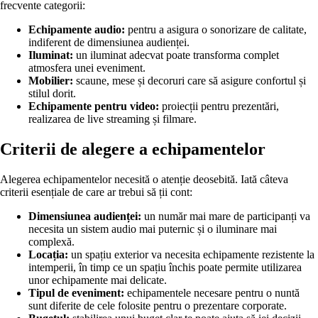
frecvente categorii:
Echipamente audio:
pentru a asigura o sonorizare de calitate,
indiferent de dimensiunea audienței.
Iluminat:
un iluminat adecvat poate transforma complet
atmosfera unei eveniment.
Mobilier:
scaune, mese și decoruri care să asigure confortul și
stilul dorit.
Echipamente pentru video:
proiecții pentru prezentări,
realizarea de live streaming și filmare.
Criterii de alegere a echipamentelor
Alegerea echipamentelor necesită o atenție deosebită. Iată câteva
criterii esențiale de care ar trebui să ții cont:
Dimensiunea audienței:
un număr mai mare de participanți va
necesita un sistem audio mai puternic și o iluminare mai
complexă.
Locația:
un spațiu exterior va necesita echipamente rezistente la
intemperii, în timp ce un spațiu închis poate permite utilizarea
unor echipamente mai delicate.
Tipul de eveniment:
echipamentele necesare pentru o nuntă
sunt diferite de cele folosite pentru o prezentare corporate.