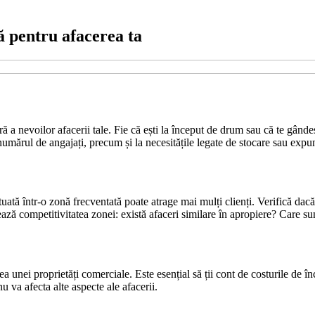
ă pentru afacerea ta
 a nevoilor afacerii tale. Fie că ești la început de drum sau că te gândești
a numărul de angajați, precum și la necesitățile legate de stocare sau expu
ituată într-o zonă frecventată poate atrage mai mulți clienți. Verifică dac
ează competitivitatea zonei: există afaceri similare în apropiere? Care sun
unei proprietăți comerciale. Este esențial să ții cont de costurile de închir
u va afecta alte aspecte ale afacerii.