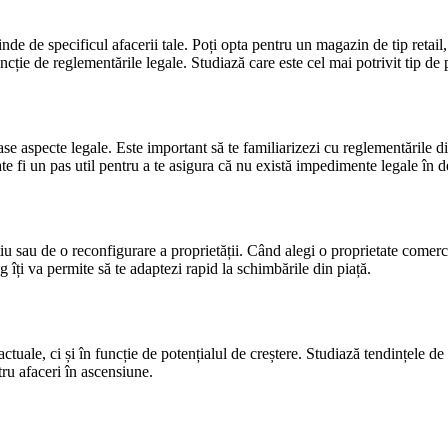
nde de specificul afacerii tale. Poți opta pentru un magazin de tip retail,
ncție de reglementările legale. Studiază care este cel mai potrivit tip de p
 aspecte legale. Este important să te familiarizezi cu reglementările din
 fi un pas util pentru a te asigura că nu există impedimente legale în de
u sau de o reconfigurare a proprietății. Când alegi o proprietate comercia
îți va permite să te adaptezi rapid la schimbările din piață.
ctuale, ci și în funcție de potențialul de creștere. Studiază tendințele 
ru afaceri în ascensiune.