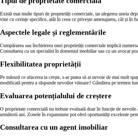
Tipul de proprietate comercială
Există mai multe tipuri de proprietăți comerciale, iar alegerea uneia depi
vine cu cerințe specifice, atât în ceea ce privește amenajarea, cât și în fu
Aspectele legale și reglementările
Cumpărarea sau închirierea unei proprietăți comerciale implică numeroase
Consultarea cu un specialist în domeniul imobiliar sau cu un avocat poate
Flexibilitatea proprietății
Pe măsură ce afacerea ta crește, s-ar putea să ai nevoie de mai mult spați
modificată pentru a răspunde nevoilor viitoare? Gândirea pe termen lung 
Evaluarea potențialului de creștere
O proprietate comercială nu trebuie evaluată doar în funcție de nevoile a
următorii ani. Zonele în expansiune pot oferi oportunități excelente pent
Consultarea cu un agent imobiliar