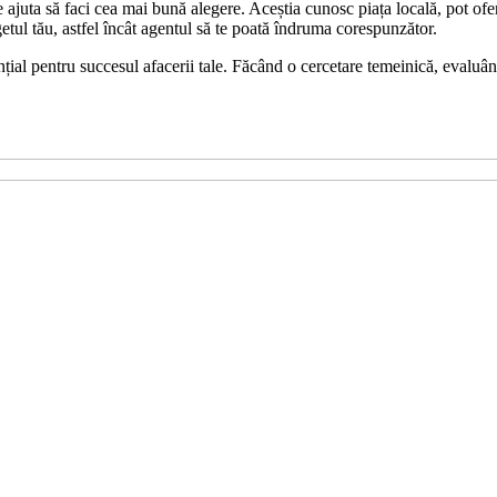
juta să faci cea mai bună alegere. Aceștia cunosc piața locală, pot oferi i
etul tău, astfel încât agentul să te poată îndruma corespunzător.
ial pentru succesul afacerii tale. Făcând o cercetare temeinică, evaluând