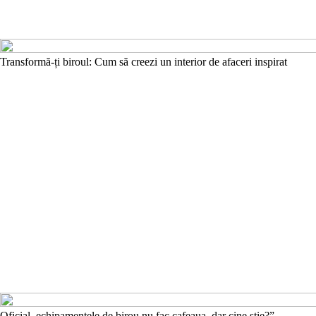
Transformă-ți biroul: Cum să creezi un interior de afaceri inspirat
Oficial, echipamentele de birou nu fac cafeaua, dar cine știe?”