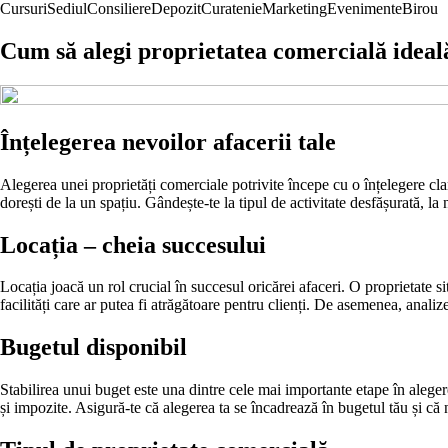
Cursuri
Sediul
Consiliere
Depozit
Curatenie
Marketing
Evenimente
Birou
Cum să alegi proprietatea comercială ideal
Înțelegerea nevoilor afacerii tale
Alegerea unei proprietăți comerciale potrivite începe cu o înțelegere clară
dorești de la un spațiu. Gândește-te la tipul de activitate desfășurată, l
Locația – cheia succesului
Locația joacă un rol crucial în succesul oricărei afaceri. O proprietate s
facilități care ar putea fi atrăgătoare pentru clienți. De asemenea, analiz
Bugetul disponibil
Stabilirea unui buget este una dintre cele mai importante etape în alegerea 
și impozite. Asigură-te că alegerea ta se încadrează în bugetul tău și că n