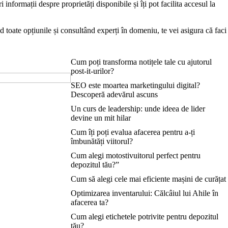
nformații despre proprietăți disponibile și îți pot facilita accesul la
 toate opțiunile și consultând experți în domeniu, te vei asigura că faci
Cum poți transforma notițele tale cu ajutorul
post-it-urilor?
SEO este moartea marketingului digital?
Descoperă adevărul ascuns
Un curs de leadership: unde ideea de lider
devine un mit hilar
Cum îți poți evalua afacerea pentru a-ți
îmbunătăți viitorul?
Cum alegi motostivuitorul perfect pentru
depozitul tău?”
Cum să alegi cele mai eficiente mașini de curățat
Optimizarea inventarului: Călcâiul lui Ahile în
afacerea ta?
Cum alegi etichetele potrivite pentru depozitul
tău?