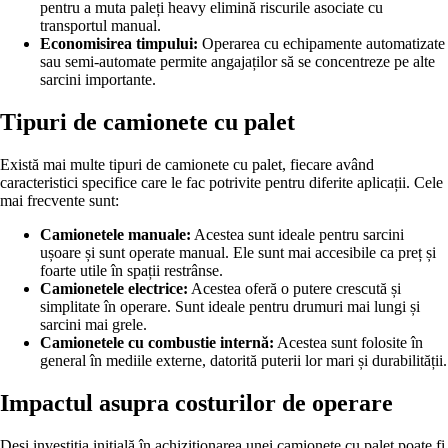
pentru a muta paleți heavy elimină riscurile asociate cu
transportul manual.
Economisirea timpului:
Operarea cu echipamente automatizate
sau semi-automate permite angajaților să se concentreze pe alte
sarcini importante.
Tipuri de camionete cu palet
Există mai multe tipuri de camionete cu palet, fiecare având
caracteristici specifice care le fac potrivite pentru diferite aplicații. Cele
mai frecvente sunt:
Camionetele manuale:
Acestea sunt ideale pentru sarcini
ușoare și sunt operate manual. Ele sunt mai accesibile ca preț și
foarte utile în spații restrânse.
Camionetele electrice:
Acestea oferă o putere crescută și
simplitate în operare. Sunt ideale pentru drumuri mai lungi și
sarcini mai grele.
Camionetele cu combustie internă:
Acestea sunt folosite în
general în mediile externe, datorită puterii lor mari și durabilității.
Impactul asupra costurilor de operare
Deși investiția inițială în achiziționarea unei camionete cu palet poate fi