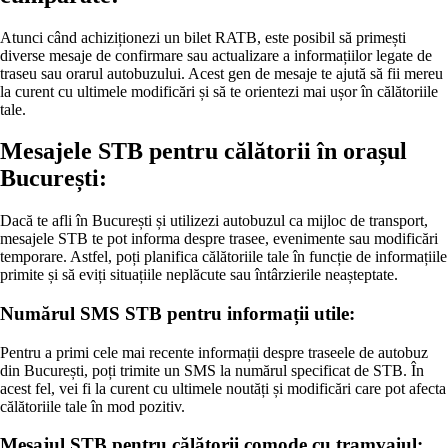
Atunci când achiziționezi un bilet RATB, este posibil să primești
diverse mesaje de confirmare sau actualizare a informațiilor legate de
traseu sau orarul autobuzului. Acest gen de mesaje te ajută să fii mereu
la curent cu ultimele modificări și să te orientezi mai ușor în călătoriile
tale.
Mesajele STB pentru călătorii în orașul
București:
Dacă te afli în București și utilizezi autobuzul ca mijloc de transport,
mesajele STB te pot informa despre trasee, evenimente sau modificări
temporare. Astfel, poți planifica călătoriile tale în funcție de informațiile
primite și să eviți situațiile neplăcute sau întârzierile neașteptate.
Numărul SMS STB pentru informații utile:
Pentru a primi cele mai recente informații despre traseele de autobuz
din București, poți trimite un SMS la numărul specificat de STB. În
acest fel, vei fi la curent cu ultimele noutăți și modificări care pot afecta
călătoriile tale în mod pozitiv.
Mesajul STB pentru călătorii comode cu tramvaiul: