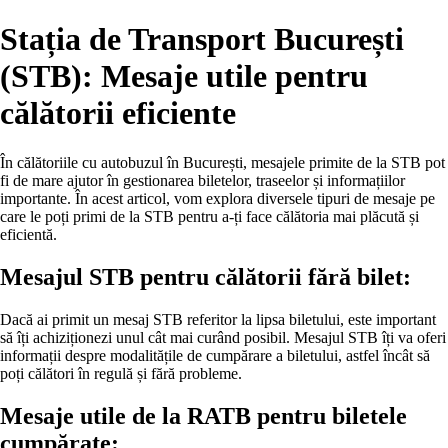
Stația de Transport București
(STB): Mesaje utile pentru
călătorii eficiente
În călătoriile cu autobuzul în București, mesajele primite de la STB pot
fi de mare ajutor în gestionarea biletelor, traseelor și informațiilor
importante. În acest articol, vom explora diversele tipuri de mesaje pe
care le poți primi de la STB pentru a-ți face călătoria mai plăcută și
eficientă.
Mesajul STB pentru călătorii fără bilet:
Dacă ai primit un mesaj STB referitor la lipsa biletului, este important
să îți achiziționezi unul cât mai curând posibil. Mesajul STB îți va oferi
informații despre modalitățile de cumpărare a biletului, astfel încât să
poți călători în regulă și fără probleme.
Mesaje utile de la RATB pentru biletele
cumpărate: