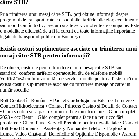
către STB?
Prin trimiterea unui mesaj către STB, poți obține informații despre
programul de transport, rutele disponibile, tarifele biletelor, evenimente
sau modificări în trafic, precum și alte servicii oferite de companie. Este
o modalitate eficientă de a fi la curent cu toate informațiile importante
legate de transportul public din București.
Există costuri suplimentare asociate cu trimiterea unui
mesaj către STB pentru informații?
De obicei, costurile pentru trimiterea unui mesaj către STB sunt
standard, conform tarifelor operatorului tău de telefonie mobilă.
Verifică însă cu furnizorul tău de servicii mobile pentru a fi sigur că nu
există costuri suplimentare asociate cu trimiterea mesajelor către un
număr specific.
Bolt Contact în România
•
Pachet Cardiologie cu Bilet de Trimitere
•
Contact Hidroelectrica
•
Contact Princess Casino și Detalii de Contact
•
Cum să obții și să păstrezi numărul de înmatriculare – Ghid complet
2023
•
ccc Retur – Ghid complet pentru a face un retur ccc fără
probleme
•
Client Plus | Servicii Premium pentru nevoile tale
•
Contact
Bolt Food Romania – Asistență și Număr de Telefon
•
Explorând
Lumea Video Chat-ului: Beneficiile și Opțiunile Disponibile
•
Asirom