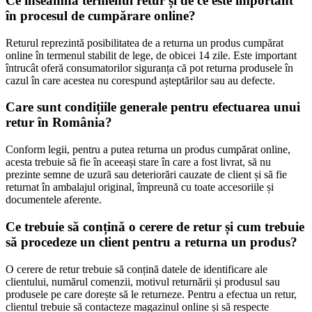
Ce înseamnă termenul retur și de ce este important
în procesul de cumpărare online?
Returul reprezintă posibilitatea de a returna un produs cumpărat
online în termenul stabilit de lege, de obicei 14 zile. Este important
întrucât oferă consumatorilor siguranța că pot returna produsele în
cazul în care acestea nu corespund așteptărilor sau au defecte.
Care sunt condițiile generale pentru efectuarea unui
retur în România?
Conform legii, pentru a putea returna un produs cumpărat online,
acesta trebuie să fie în aceeași stare în care a fost livrat, să nu
prezinte semne de uzură sau deteriorări cauzate de client și să fie
returnat în ambalajul original, împreună cu toate accesoriile și
documentele aferente.
Ce trebuie să conțină o cerere de retur și cum trebuie
să procedeze un client pentru a returna un produs?
O cerere de retur trebuie să conțină datele de identificare ale
clientului, numărul comenzii, motivul returnării și produsul sau
produsele pe care dorește să le returneze. Pentru a efectua un retur,
clientul trebuie să contacteze magazinul online și să respecte