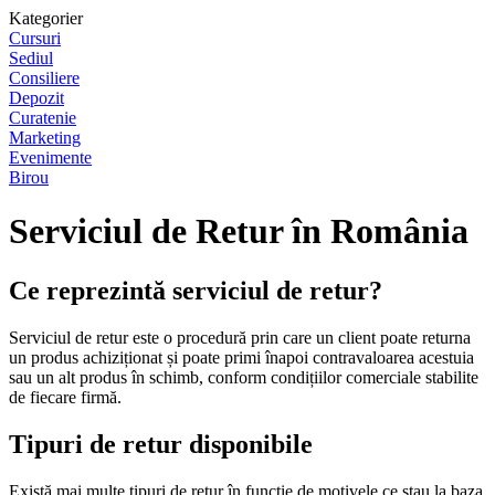
Kategorier
Cursuri
Sediul
Consiliere
Depozit
Curatenie
Marketing
Evenimente
Birou
Serviciul de Retur în România
Ce reprezintă serviciul de retur?
Serviciul de retur este o procedură prin care un client poate returna
un produs achiziționat și poate primi înapoi contravaloarea acestuia
sau un alt produs în schimb, conform condițiilor comerciale stabilite
de fiecare firmă.
Tipuri de retur disponibile
Există mai multe tipuri de retur în funcție de motivele ce stau la baza