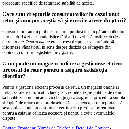
procedura specifică de returnare stabilită de acesta.
Care sunt drepturile consumatorilor în cazul unui
retur și cum pot aceștia să-și exercite aceste drepturi?
Consumatorii au dreptul de a returna produsele cumpărate online în
termen de 14 zile calendaristice fără a fi nevoiți să justifice decizia
de returnare. Pentru a-și exercita acest drept, aceștia trebuie să
informeze vânzătorul în scris despre decizia de retragere din
contract, conform legislației în vigoare.
Cum poate un magazin online să gestioneze eficient
procesul de retur pentru a asigura satisfacția
clienților?
Pentru a gestiona eficient procesul de retur, un magazin online ar
trebui să ofere informații clare și accesibile despre politica de retur,
să faciliteze comunicarea cu clienții și să asigure o procedură simplă
și rapidă de returnare a produselor. De asemenea, este important să
se acorde atenție procesului de verificare a produselor returnate
pentru a asigura calitatea acestora și pentru a evita eventualele
dispute.
Contact Provident: Număr de Telefon și Detalii de Contact
•