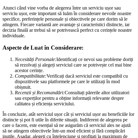
Atunci când vine vorba de alegerea între un serviciu ușor sau
serviciu ușor, este important să luăm în considerare nevoile noastre
specifice, preferințele personale și obiectivele pe care dorim să le
atingem. Fiecare variantă are avantaje și caracteristici distincte, iar
decizia finală ar trebui să se potrivească perfect cu cerințele noastre
individuale.
Aspecte de Luat în Considerare:
Necesități Personale:
Identificați ce nevoi sau probleme doriți
să rezolvați și alegeți serviciul care se potrivește cel mai bine
acestor cerințe.
Compatibilitate:
Verificați dacă serviciul este compatibil cu
dispozitivele sau platformele pe care le utilizați în mod
obișnuit.
Recenzii și Recomandări:
Consultați părerile altor utilizatori
sau experților pentru a obține informații relevante despre
calitatea și eficiența serviciului.
În concluzie, atât serviciul ușor cât și serviciul ușor au beneficiile lor
distincte și pot fi utile în diferite situații. Indiferent de alegerea pe
care o facem, este esențial să ne asigurăm că serviciul ales ne ajută
să ne atingem obiectivele într-un mod eficient și fără complicări
inutile. Așadar, alegeți cu înțelepciune și profitați la maximum de