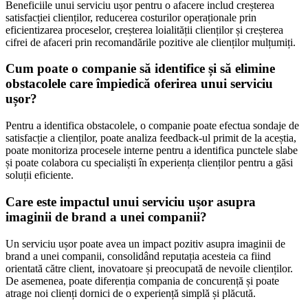
Beneficiile unui serviciu ușor pentru o afacere includ creșterea
satisfacției clienților, reducerea costurilor operaționale prin
eficientizarea proceselor, creșterea loialității clienților și creșterea
cifrei de afaceri prin recomandările pozitive ale clienților mulțumiți.
Cum poate o companie să identifice și să elimine
obstacolele care împiedică oferirea unui serviciu
ușor?
Pentru a identifica obstacolele, o companie poate efectua sondaje de
satisfacție a clienților, poate analiza feedback-ul primit de la aceștia,
poate monitoriza procesele interne pentru a identifica punctele slabe
și poate colabora cu specialiști în experiența clienților pentru a găsi
soluții eficiente.
Care este impactul unui serviciu ușor asupra
imaginii de brand a unei companii?
Un serviciu ușor poate avea un impact pozitiv asupra imaginii de
brand a unei companii, consolidând reputația acesteia ca fiind
orientată către client, inovatoare și preocupată de nevoile clienților.
De asemenea, poate diferenția compania de concurență și poate
atrage noi clienți dornici de o experiență simplă și plăcută.