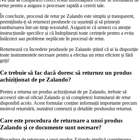
retur pentru a asigura o procesare rapidă a cererii tale.
În concluzie, procesul de retur pe Zalando este simplu și transparent,
permițându-ți să returnezi produsele cu ușurință și să primești
rambursarea într-un timp rezonabil. Asigură-te că urmezi cu atenție
instrucțiunile specifice și că îndeplinești toate cerințele pentru a evita
întârzieri sau probleme neplăcute în procesul de retur.
Returnează cu încredere produsele pe Zalando știind că ai la dispoziție
toate instrumentele necesare pentru a efectua un retur eficient și fără
griji!
Ce trebuie să fac dacă doresc să returnez un produs
achiziționat de pe Zalando?
Pentru a returna un produs achiziționat de pe Zalando, trebuie să
accesezi site-ul oficial Zalando și să completezi formularul de retur
disponibil acolo. Acest formular conține informații importante precum
motivul returnării, numărul comenzii și detaliile produsului returnat.
Care este procedura de returnare a unui produs
Zalando și ce documente sunt necesare?
Procedura de returnare a unui produs Zalando implică completarea