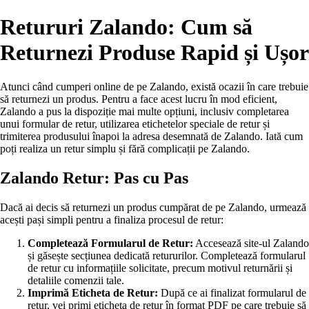
Retururi Zalando: Cum să
Returnezi Produse Rapid și Ușor
Atunci când cumperi online de pe Zalando, există ocazii în care trebuie
să returnezi un produs. Pentru a face acest lucru în mod eficient,
Zalando a pus la dispoziție mai multe opțiuni, inclusiv completarea
unui formular de retur, utilizarea etichetelor speciale de retur și
trimiterea produsului înapoi la adresa desemnată de Zalando. Iată cum
poți realiza un retur simplu și fără complicații pe Zalando.
Zalando Retur: Pas cu Pas
Dacă ai decis să returnezi un produs cumpărat de pe Zalando, urmează
acești pași simpli pentru a finaliza procesul de retur:
Completează Formularul de Retur:
Accesează site-ul Zalando
și găsește secțiunea dedicată retururilor. Completează formularul
de retur cu informațiile solicitate, precum motivul returnării și
detaliile comenzii tale.
Imprimă Eticheta de Retur:
După ce ai finalizat formularul de
retur, vei primi eticheta de retur în format PDF pe care trebuie să