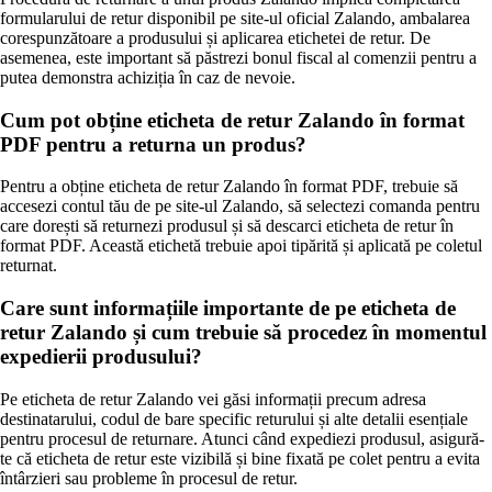
formularului de retur disponibil pe site-ul oficial Zalando, ambalarea
corespunzătoare a produsului și aplicarea etichetei de retur. De
asemenea, este important să păstrezi bonul fiscal al comenzii pentru a
putea demonstra achiziția în caz de nevoie.
Cum pot obține eticheta de retur Zalando în format
PDF pentru a returna un produs?
Pentru a obține eticheta de retur Zalando în format PDF, trebuie să
accesezi contul tău de pe site-ul Zalando, să selectezi comanda pentru
care dorești să returnezi produsul și să descarci eticheta de retur în
format PDF. Această etichetă trebuie apoi tipărită și aplicată pe coletul
returnat.
Care sunt informațiile importante de pe eticheta de
retur Zalando și cum trebuie să procedez în momentul
expedierii produsului?
Pe eticheta de retur Zalando vei găsi informații precum adresa
destinatarului, codul de bare specific returului și alte detalii esențiale
pentru procesul de returnare. Atunci când expediezi produsul, asigură-
te că eticheta de retur este vizibilă și bine fixată pe colet pentru a evita
întârzieri sau probleme în procesul de retur.