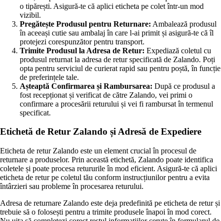
o tipărești. Asigură-te că aplici eticheta pe colet într-un mod
vizibil.
Pregătește Produsul pentru Returnare:
Ambalează produsul
în aceeași cutie sau ambalaj în care l-ai primit și asigură-te că îl
protejezi corespunzător pentru transport.
Trimite Produsul la Adresa de Retur:
Expediază coletul cu
produsul returnat la adresa de retur specificată de Zalando. Poți
opta pentru serviciul de curierat rapid sau pentru poștă, în funcție
de preferințele tale.
Așteaptă Confirmarea și Rambursarea:
După ce produsul a
fost recepționat și verificat de către Zalando, vei primi o
confirmare a procesării returului și vei fi rambursat în termenul
specificat.
Etichetă de Retur Zalando și Adresă de Expediere
Eticheta de retur Zalando este un element crucial în procesul de
returnare a produselor. Prin această etichetă, Zalando poate identifica
coletele și poate procesa retururile în mod eficient. Asigură-te că aplici
eticheta de retur pe coletul tău conform instrucțiunilor pentru a evita
întârzieri sau probleme în procesarea returului.
Adresa de returnare Zalando este deja predefinită pe eticheta de retur și
trebuie să o folosești pentru a trimite produsele înapoi în mod corect.
Nu uita să completezi corect restul informațiilor cerute în formularul de