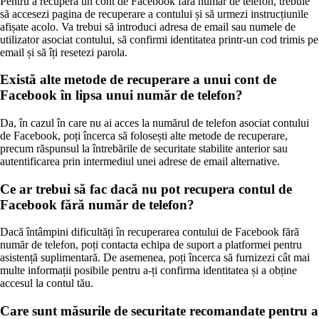
Pentru a recupera un cont de Facebook fără număr de telefon, trebuie
să accesezi pagina de recuperare a contului și să urmezi instrucțiunile
afișate acolo. Va trebui să introduci adresa de email sau numele de
utilizator asociat contului, să confirmi identitatea printr-un cod trimis pe
email și să îți resetezi parola.
Există alte metode de recuperare a unui cont de
Facebook în lipsa unui număr de telefon?
Da, în cazul în care nu ai acces la numărul de telefon asociat contului
de Facebook, poți încerca să folosești alte metode de recuperare,
precum răspunsul la întrebările de securitate stabilite anterior sau
autentificarea prin intermediul unei adrese de email alternative.
Ce ar trebui să fac dacă nu pot recupera contul de
Facebook fără număr de telefon?
Dacă întâmpini dificultăți în recuperarea contului de Facebook fără
număr de telefon, poți contacta echipa de suport a platformei pentru
asistență suplimentară. De asemenea, poți încerca să furnizezi cât mai
multe informații posibile pentru a-ți confirma identitatea și a obține
accesul la contul tău.
Care sunt măsurile de securitate recomandate pentru a