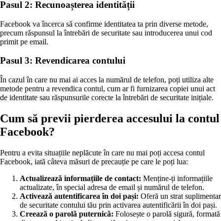
Pasul 2: Recunoașterea identității
Facebook va încerca să confirme identitatea ta prin diverse metode,
precum răspunsul la întrebări de securitate sau introducerea unui cod
primit pe email.
Pasul 3: Revendicarea contului
În cazul în care nu mai ai acces la numărul de telefon, poți utiliza alte
metode pentru a revendica contul, cum ar fi furnizarea copiei unui act
de identitate sau răspunsurile corecte la întrebări de securitate inițiale.
Cum să previi pierderea accesului la contul
Facebook?
Pentru a evita situațiile neplăcute în care nu mai poți accesa contul
Facebook, iată câteva măsuri de precauție pe care le poți lua:
Actualizează informațiile de contact:
Menține-ți informațiile
actualizate, în special adresa de email și numărul de telefon.
Activează autentificarea în doi pași:
Oferă un strat suplimentar
de securitate contului tău prin activarea autentificării în doi pași.
Creează o parolă puternică:
Folosește o parolă sigură, formată