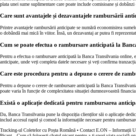
plata unei sume suplimentare care poate include comisioane și dobânzi c
Care sunt avantajele și dezavantajele rambursării anti
Printre avantajele rambursării anticipate se numără economisirea sumelor
o dobândă mai mică în viitor. Însă, un dezavantaj ar putea fi reprezentat
Cum se poate efectua o rambursare anticipată la Banca
Pentru a efectua o rambursare anticipată la Banca Transilvania online, es
anticipate, unde veți completa datele necesare și veți confirma tranzacț
Care este procedura pentru a depune o cerere de rambur
Pentru a depune o cerere de rambursare anticipată la Banca Transilvania, t
poate varia în funcție de complexitatea situației dumneavoastră financiare
Există o aplicație dedicată pentru rambursarea anticipat
Da, Banca Transilvania pune la dispoziția clienților săi o aplicație dedica
includ accesul rapid și comod la informațiile necesare pentru rambursarea
Tracking-ul Coletelor cu Poșta Română
•
Contact E.ON – Informații Ut
Picant – Cum să folosești chatul picant pentru a-ți spori viața socială on