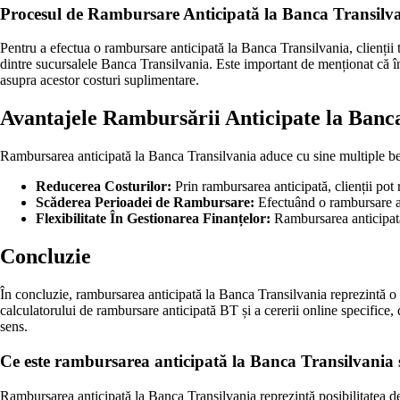
Procesul de Rambursare Anticipată la Banca Transilv
Pentru a efectua o rambursare anticipată la Banca Transilvania, clienții t
dintre sucursalele Banca Transilvania. Este important de menționat că în
asupra acestor costuri suplimentare.
Avantajele Rambursării Anticipate la Banc
Rambursarea anticipată la Banca Transilvania aduce cu sine multiple bene
Reducerea Costurilor:
Prin rambursarea anticipată, clienții pot 
Scăderea Perioadei de Rambursare:
Efectuând o rambursare ant
Flexibilitate În Gestionarea Finanțelor:
Rambursarea anticipată o
Concluzie
În concluzie, rambursarea anticipată la Banca Transilvania reprezintă o 
calculatorului de rambursare anticipată BT și a cererii online specifice, 
sens.
Ce este rambursarea anticipată la Banca Transilvania 
Rambursarea anticipată la Banca Transilvania reprezintă posibilitatea de