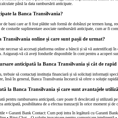
alculate până la data rambursării anticipate.
cipate la Banca Transilvania?
 de bani care ar fi fost plătite sub formă de dobânzi pe termen lung, red
 de costurile suplimentare asociate rambursării anticipate, cum ar fi comi
 Transilvania online și care sunt pașii de urmat?
te necesar să accesați platforma online a băncii și să vă autentificați î
ia. Asigurați-vă că aveți fondurile disponibile în cont pentru a acoperi 
sare anticipată la Banca Transilvania și cât de rapid p
rebuie să contactați instituția financiară și să solicitați informații spe
, însă în general, Banca Transilvania încearcă să ofere o soluție rapidă și
ă la Banca Transilvania și care sunt avantajele utilizări
tă pentru rambursarea anticipată, care poate fi descărcată și utilizată pe d
 anticipată, posibilitatea de a efectua tranzacții în orice moment și de o
ile
•
Garanti Bank Contact: Cum poți intra în legătură cu Garanti Ba
line
•
Bing Chat – O soluție inovatoare pentru comunicare inteligentă
•