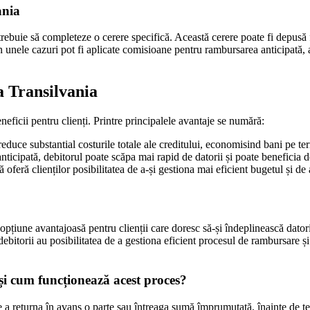
ania
rebuie să completeze o cerere specifică. Această cerere poate fi depusă fi
 unele cazuri pot fi aplicate comisioane pentru rambursarea anticipată, 
a Transilvania
ficii pentru clienți. Printre principalele avantaje se numără:
reduce substantial costurile totale ale creditului, economisind bani pe t
icipată, debitorul poate scăpa mai rapid de datorii și poate beneficia de 
feră clienților posibilitatea de a-și gestiona mai eficient bugetul și de 
opțiune avantajoasă pentru clienții care doresc să-și îndeplinească dato
debitorii au posibilitatea de a gestiona eficient procesul de rambursare ș
și cum funcționează acest proces?
 a returna în avans o parte sau întreaga sumă împrumutată, înainte de ter