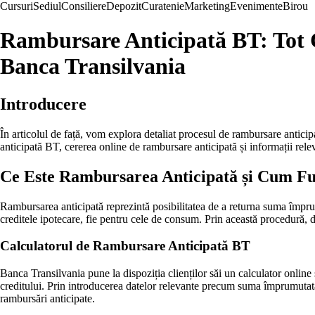
Cursuri
Sediul
Consiliere
Depozit
Curatenie
Marketing
Evenimente
Birou
Rambursare Anticipată BT: Tot C
Banca Transilvania
Introducere
În articolul de față, vom explora detaliat procesul de rambursare antici
anticipată BT, cererea online de rambursare anticipată și informații relev
Ce Este Rambursarea Anticipată și Cum Fu
Rambursarea anticipată reprezintă posibilitatea de a returna suma împrum
creditele ipotecare, fie pentru cele de consum. Prin această procedură, de
Calculatorul de Rambursare Anticipată BT
Banca Transilvania pune la dispoziția clienților săi un calculator online
creditului. Prin introducerea datelor relevante precum suma împrumutată
rambursări anticipate.