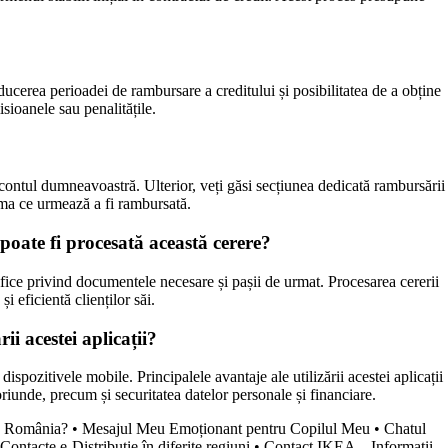
ucerea perioadei de rambursare a creditului și posibilitatea de a obține
sioanele sau penalitățile.
n contul dumneavoastră. Ulterior, veți găsi secțiunea dedicată rambursării
suma ce urmează a fi rambursată.
oate fi procesată această cerere?
cifice privind documentele necesare și pașii de urmat. Procesarea cererii
 eficientă clienților săi.
i acestei aplicații?
ispozitivele mobile. Principalele avantaje ale utilizării acestei aplicații
riunde, precum și securitatea datelor personale și financiare.
nk România?
•
Mesajul Meu Emoționant pentru Copilul Meu
•
Chatul
Contacte e-Distribuție în diferite regiuni
•
Contact IKEA – Informații