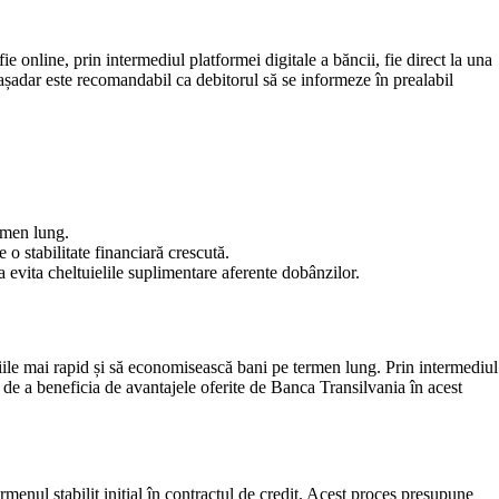
e online, prin intermediul platformei digitale a băncii, fie direct la una
așadar este recomandabil ca debitorul să se informeze în prealabil
ermen lung.
o stabilitate financiară crescută.
a evita cheltuielile suplimentare aferente dobânzilor.
riile mai rapid și să economisească bani pe termen lung. Prin intermediul
i de a beneficia de avantajele oferite de Banca Transilvania în acest
menul stabilit inițial în contractul de credit. Acest proces presupune