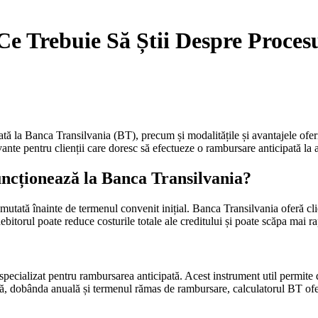
e Trebuie Să Știi Despre Proces
pată la Banca Transilvania (BT), precum și modalitățile și avantajele ofe
ante pentru clienții care doresc să efectueze o rambursare anticipată la a
ncționează la Banca Transilvania?
utată înainte de termenul convenit inițial. Banca Transilvania oferă clie
bitorul poate reduce costurile totale ale creditului și poate scăpa mai ra
 specializat pentru rambursarea anticipată. Acest instrument util permite 
, dobânda anuală și termenul rămas de rambursare, calculatorul BT oferă