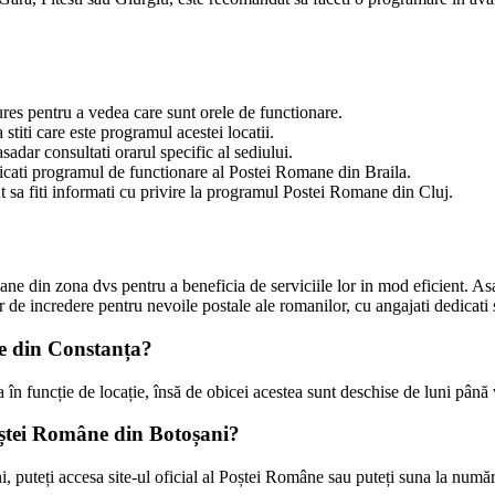
res pentru a vedea care sunt orele de functionare.
stiti care este programul acestei locatii.
dar consultati orarul specific al sediului.
ificati programul de functionare al Postei Romane din Braila.
nt sa fiti informati cu privire la programul Postei Romane din Cluj.
ne din zona dvs pentru a beneficia de serviciile lor in mod eficient. Asad
e incredere pentru nevoile postale ale romanilor, cu angajati dedicati si 
ne din Constanța?
în funcție de locație, însă de obicei acestea sunt deschise de luni până 
oștei Române din Botoșani?
 puteți accesa site-ul oficial al Poștei Române sau puteți suna la număru