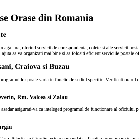
se Orase din Romania
te
eaga tara, oferind servicii de corespondenta, colete si alte servicii pos
ta sa va organizati mai bine si sa folositi eficient serviciile postale of
ani, Craiova si Buzau
ogramul lor poate varia in functie de sediul specific. Verificati orarul d
erin, Rm. Valcea si Zalau
sadar asigurati-va ca intelegeti programul de functionare al oficiului p
urgiu
a, Pitesti sau Giurgiu, este recomandat sa faceti o programare in avans 