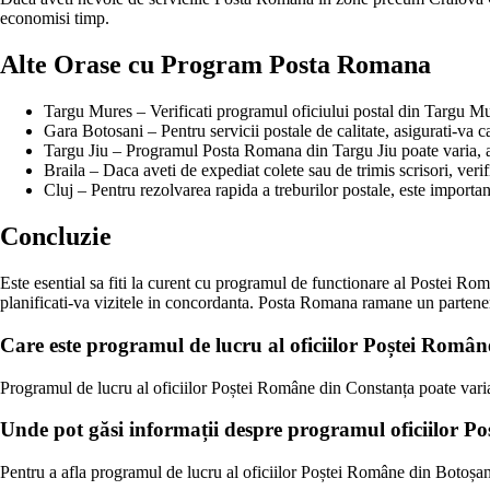
economisi timp.
Alte Orase cu Program Posta Romana
Targu Mures – Verificati programul oficiului postal din Targu Mu
Gara Botosani – Pentru servicii postale de calitate, asigurati-va ca 
Targu Jiu – Programul Posta Romana din Targu Jiu poate varia, asa
Braila – Daca aveti de expediat colete sau de trimis scrisori, ver
Cluj – Pentru rezolvarea rapida a treburilor postale, este importa
Concluzie
Este esential sa fiti la curent cu programul de functionare al Postei Roma
planificati-va vizitele in concordanta. Posta Romana ramane un partener d
Care este programul de lucru al oficiilor Poștei Româ
Programul de lucru al oficiilor Poștei Române din Constanța poate varia 
Unde pot găsi informații despre programul oficiilor P
Pentru a afla programul de lucru al oficiilor Poștei Române din Botoșani,