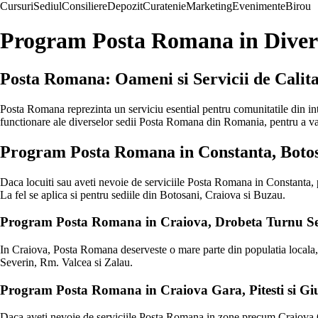
Cursuri
Sediul
Consiliere
Depozit
Curatenie
Marketing
Evenimente
Birou
Program Posta Romana in Diver
Posta Romana: Oameni si Servicii de Calita
Posta Romana reprezinta un serviciu esential pentru comunitatile din intr
functionare ale diverselor sedii Posta Romana din Romania, pentru a va aju
Program Posta Romana in Constanta, Botos
Daca locuiti sau aveti nevoie de serviciile Posta Romana in Constanta, pr
La fel se aplica si pentru sediile din Botosani, Craiova si Buzau.
Program Posta Romana in Craiova, Drobeta Turnu Sev
In Craiova, Posta Romana deserveste o mare parte din populatia locala, a
Severin, Rm. Valcea si Zalau.
Program Posta Romana in Craiova Gara, Pitesti si Gi
Daca aveti nevoie de serviciile Posta Romana in zone precum Craiova Gar