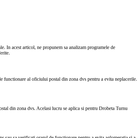
tale. In acest articol, ne propunem sa analizam programele de
erite.
e functionare al oficiului postal din zona dvs pentru a evita neplacerile.
ostal din zona dvs. Acelasi lucru se aplica si pentru Drobeta Turnu
sau sa verificati orarul de functionare pentru a evita aglomeratia si a