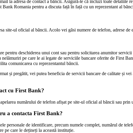
ail la adresa de contact a băncii. Asigură-te că incluzi toate detaliile re
st Bank Romania pentru a discuta față în față cu un reprezentant al bănci
a site-ul oficial al băncii. Acolo vei găsi numere de telefon, adrese de em
re pentru deschiderea unui cont sau pentru solicitarea anumitor servicii
au nelămuriri pe care le ai legate de serviciile bancare oferite de First 
cilita comunicarea cu reprezentantul băncii.
 și pregătit, vei putea beneficia de servicii bancare de calitate și vei a
tact cu First Bank?
pelarea numărului de telefon afișat pe site-ul oficial al băncii sau prin u
tru a contacta First Bank?
ele personale de identificare, precum numele complet, numărul de telefo
 pe care le dețineți la această instituție.