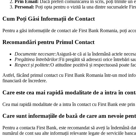
Prin Email:
Dacă preferi comunicarea in scris, poți trimite un em
Personal:
Poți opta pentru o vizită la una dintre sucursalele Fir
Cum Poți Găsi Informații de Contact
Pentru a găsi informațiile de contact ale First Bank Romania, poți acces
Recomandări pentru Primul Contact
Documente necesare:
Asigură-te că ai la îndemână actele necesa
Pregătirea întrebărilor:
Fii pregătit să adresezi orice întrebări s
Respect și politete:
O atitudine pozitivă și respectuoasă poate fa
Astfel, făcând primul contact cu First Bank Romania într-un mod informat
financiară de încredere.
Care este cea mai rapidă modalitate de a intra în con
Cea mai rapidă modalitate de a intra în contact cu First Bank este prin a
Care sunt informațiile de bază de care am nevoie pen
Pentru a contacta First Bank, este recomandat să aveți la îndemână dat
numărul de cont sau alte informații relevante legate de serviciile bancare