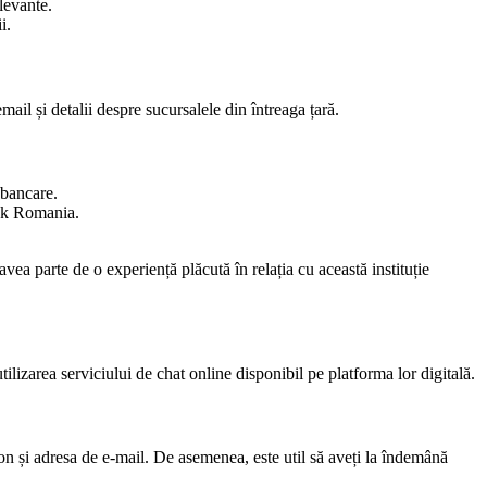
levante.
i.
ail și detalii despre sucursalele din întreaga țară.
 bancare.
Bank Romania.
vea parte de o experiență plăcută în relația cu această instituție
tilizarea serviciului de chat online disponibil pe platforma lor digitală.
n și adresa de e-mail. De asemenea, este util să aveți la îndemână