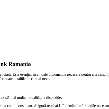
Bank Romania
ciară. Este esențial să ai toate informațiile necesare pentru a te simți î
eri toate detaliile de care ai nevoie.
xistă mai multe modalități la dispoziție:
cuta cu un consultant. Asigură-te că ai la îndemână informațiile necesare