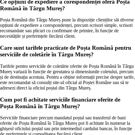
Ce opțiuni de expediere a corespondenței oferă Poșta
Română în Târgu Mureș?
Poșta Română din Târgu Mureș pune la dispoziție clienților săi diverse
opțiuni de expediere a corespondenței, precum scrisori simple, scrisori
recomandate sau plicuri cu confirmare de primire, în funcție de
necesitățile și preferințele fiecărui client.
Care sunt tarifele practicate de Poșta Română pentru
serviciile de coletărie în Târgu Mureș?
Tarifele pentru serviciile de coletărie oferite de Poșta Română în Târgu
Mureș variază în funcție de greutatea și dimensiunile coletului, precum
și de destinația acestuia. Pentru a obține informații precise despre tarife,
este recomandat să consulți site-ul oficial al Poștei Române sau să te
adresezi direct la oficiul poștal din Târgu Mureș.
Cum pot fi achitate serviciile financiare oferite de
Poșta Română în Târgu Mureș?
Serviciile financiare precum mandatul poștal sau transferul de bani
oferite de Poșta Română în Târgu Mureș pot fi achitate în numerar la
ghișeul oficiului poștal sau prin intermediul cardului bancar, în funcție
de preferințele și comoditatea fiecărui client.