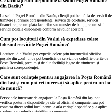
Ce facilități sunt disponibile la sediul Poștei Române
din Bacău?
La sediul Poștei Române din Bacău, clienții pot beneficia de servicii de
trimitere și primire corespondență, servicii de coletărie, servicii
financiare precum plata facturilor sau transfer de bani, precum și alte
servicii poștale disponibile conform nevoilor acestora.
Cum pot locuitorii din Vaslui să expedieze colete
folosind serviciile Poștei Române?
Locuitorii din Vaslui pot expedia colete prin intermediul oficiilor
poștale din zonă, unde pot beneficia de servicii de coletărie oferite de
Poșta Română, precum și de alte facilități legate de trimiterea și
primirea corespondenței.
Care sunt cerințele pentru angajarea la Poșta Română
din Iași și cum pot cei interesați să aplice pentru un loc
de muncă?
Persoanele interesate de angajarea la Poșta Română din Iași pot
verifica posturile disponibile pe site-ul oficial al companiei sau pot
contacta direct sediul local pentru a afla cerințele specifice și a aplica
conform procedurilor stabilite de companie.