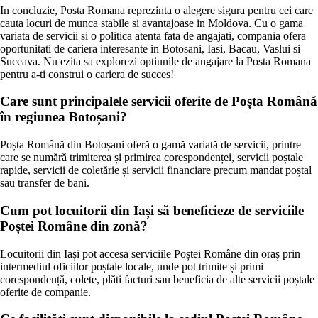
In concluzie, Posta Romana reprezinta o alegere sigura pentru cei care
cauta locuri de munca stabile si avantajoase in Moldova. Cu o gama
variata de servicii si o politica atenta fata de angajati, compania ofera
oportunitati de cariera interesante in Botosani, Iasi, Bacau, Vaslui si
Suceava. Nu ezita sa explorezi optiunile de angajare la Posta Romana
pentru a-ti construi o cariera de succes!
Care sunt principalele servicii oferite de Poșta Română
în regiunea Botoșani?
Poșta Română din Botoșani oferă o gamă variată de servicii, printre
care se numără trimiterea și primirea corespondenței, servicii poștale
rapide, servicii de coletărie și servicii financiare precum mandat poștal
sau transfer de bani.
Cum pot locuitorii din Iași să beneficieze de serviciile
Poștei Române din zonă?
Locuitorii din Iași pot accesa serviciile Poștei Române din oraș prin
intermediul oficiilor poștale locale, unde pot trimite și primi
corespondență, colete, plăti facturi sau beneficia de alte servicii poștale
oferite de companie.