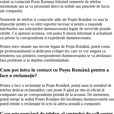
ezitati sa contactati Posta Romana folosind numerele de telefon
mentionate sau sa va prezentati direct la sediile sau punctele de lucru
ale companiei.
Numerele de telefon si contactele utile ale Poștei Române va stau la
dispozitie pentru a va oferi suportul necesar si pentru a raspunde
intrebarilor sau solicitarilor dumneavoastra legate de serviciile postale
oferite. Cu ajutorul acestora, veti putea fi mereu informati si actualizati
cu privire la corespondenta si expedierile dumneavoastra.
Pentru orice situatie sau nevoie legata de Poșta Română, puteti conta
pe profesionalismul si dedicarea echipei lor, care va vor asigura ca
trimiterea sau primirea corespondentei dumneavoastra se va desfasura
fara probleme si in deplina confidentialitate.
Cum pot intra în contact cu Poșta Română pentru a
face o reclamație?
Pentru a face o reclamație la Poșta Română, puteți suna la numărul de
telefon dedicat reclamațiilor, care poate fi găsit pe site-ul oficial al
companiei sau pe corespondența primită de la aceasta. De asemenea,
puteți merge la sediul Poștei Române din localitatea dumneavoastră sau
puteți trimite o reclamație în scris la adresa poștală a companiei.
Care este numărul de telefon al centrului de call center