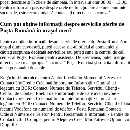
pot fi deschise și în zilele de sâmbătă, în intervalul orar 08:00 – 13:00.
Pentru informații precise despre orele de funcționare ale unei anumite
sucursale, este recomandat să contactați direct acea sucursală.
Cum pot obține informații despre serviciile oferite de
Poșta Română în orașul meu?
Pentru a obține informații despre serviciile oferite de Poșta Română în
orașul dumneavoastră, puteți accesa site-ul oficial al companiei și
căutați secțiunea dedicată serviciilor sau puteți suna la centrul de call
center al Poștei Române pentru asistență. De asemenea, puteți merge
direct la cea mai apropiată sucursală Poșta Română și solicita informații
de la personalul de acolo.
Rugăciuni Puternice pentru Ajutor Imediat în Momentul Necesar
•
Contact UniCredit: Cele mai Importante Informații
•
Cum să iei
legătura cu BCR: Contact, Numere de Telefon, Serviciul Clienți
•
Centrul de Contact Enel: Toate informațiile de care aveți nevoie
•
Contact UniCredit: Cele mai Importante Informații
•
Cum să iei
legătura cu BCR: Contact, Numere de Telefon, Serviciul Clienți
•
Plata
facturii Vodafone cu numărul de telefon
•
Posta Romana: Contacte
Utile si Numere de Telefon Pentru Reclamatii si Informatii
•
Lentile de
Contact: Ghid Complet pentru Alegerea Celei Mai Potrivite Opțiuni cu
Dioptrii
•