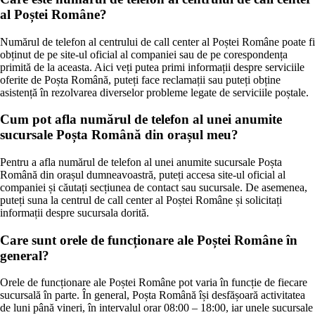
al Poștei Române?
Numărul de telefon al centrului de call center al Poștei Române poate fi
obținut de pe site-ul oficial al companiei sau de pe corespondența
primită de la aceasta. Aici veți putea primi informații despre serviciile
oferite de Poșta Română, puteți face reclamații sau puteți obține
asistență în rezolvarea diverselor probleme legate de serviciile poștale.
Cum pot afla numărul de telefon al unei anumite
sucursale Poșta Română din orașul meu?
Pentru a afla numărul de telefon al unei anumite sucursale Poșta
Română din orașul dumneavoastră, puteți accesa site-ul oficial al
companiei și căutați secțiunea de contact sau sucursale. De asemenea,
puteți suna la centrul de call center al Poștei Române și solicitați
informații despre sucursala dorită.
Care sunt orele de funcționare ale Poștei Române în
general?
Orele de funcționare ale Poștei Române pot varia în funcție de fiecare
sucursală în parte. În general, Poșta Română își desfășoară activitatea
de luni până vineri, în intervalul orar 08:00 – 18:00, iar unele sucursale