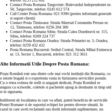
telefon: 0255 212 892
Contact Posta Romana Targoviste: Bulevardul Independentei nr.
50, Targoviste, telefon: 0245 612 574
Call Center Posta Romana: 021 9390 (pentru informatii generale
si suport clienti)
Contact Posta Timisoara: Strada Maresal Constantin Prezan nr.
12, Timisoara, telefon: 0256 204 300
Contact Posta Romana Sibiu: Strada Calea Dumbravii nr. 115,
Sibiu, telefon: 0269 224 737
Contact Posta Romana Oradea: Strada Primariei nr. 3, Oradea,
telefon: 0259 432 432
Posta Romana Bucuresti: Sediul Central, Strada Mihai Eminescu
nr. 13, Sector 1, Bucuresti, telefon: 021 312 3611
Alte Informatii Utile Despre Posta Romana:
Poșta Română este una dintre cele mai vechi instituții din Romania, cu
o istorie bogată si o experienta vasta in furnizarea serviciilor postale.
Cu o retea extinsa de sedii si angajati dedicati, Poșta Română se
asigura ca scrisorile, coletele si pachetele ajung la destinatie in timp util
si in siguranta.
Indiferent de localitatea in care va aflati, puteti beneficia de serviciile
Postei Romane si de suportul echipei lor pentru diverse situatii. In
cazul in care aveti reclamatii sau doriti informatii suplimentare, nu