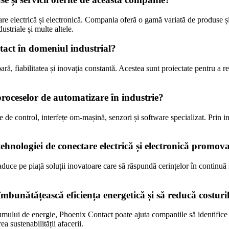
e electrică și electronică. Compania oferă o gamă variată de produse și s
striale și multe altele.
tact în domeniul industrial?
ă, fiabilitatea și inovația constantă. Acestea sunt proiectate pentru a re
oceselor de automatizare în industrie?
 de control, interfețe om-mașină, senzori și software specializat. Prin i
 tehnologiei de conectare electrică și electronică promo
duce pe piață soluții inovatoare care să răspundă cerințelor în continuă 
mbunătățească eficiența energetică și să reducă costuri
mului de energie, Phoenix Contact poate ajuta companiile să identifice ș
a sustenabilității afacerii.