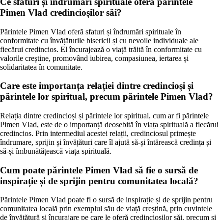
Ce sfaturi și îndrumări spirituale oferă părintele
Pimen Vlad credincioșilor săi?
Părintele Pimen Vlad oferă sfaturi și îndrumări spirituale în
conformitate cu învățăturile bisericii și cu nevoile individuale ale
fiecărui credincios. El încurajează o viață trăită în conformitate cu
valorile creștine, promovând iubirea, compasiunea, iertarea și
solidaritatea în comunitate.
Care este importanța relației dintre credincioși și
părintele lor spiritual, precum părintele Pimen Vlad?
Relația dintre credincioși și părintele lor spiritual, cum ar fi părintele
Pimen Vlad, este de o importanță deosebită în viața spirituală a fiecărui
credincios. Prin intermediul acestei relații, credinciosul primește
îndrumare, sprijin și învățături care îl ajută să-și întărească credința și
să-și îmbunătățească viața spirituală.
Cum poate părintele Pimen Vlad să fie o sursă de
inspirație și de sprijin pentru comunitatea locală?
Părintele Pimen Vlad poate fi o sursă de inspirație și de sprijin pentru
comunitatea locală prin exemplul său de viață creștină, prin cuvintele
de învățătură și încurajare pe care le oferă credincioșilor săi, precum și