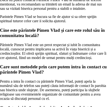
mentionat, va recomandam sa trimiteti un email la adresa de mai sus
sau sa vizitati biserica personal pentru a stabili o intalnire.
Parintele Pimen Vlad se bucura sa fie de ajutor si sa ofere sprijin
spiritual tuturor celor care ii solicita ajutorul.
Cine este părintele Pimen Vlad și care este rolul său în
comunitatea locală?
Părintele Pimen Vlad este un preot respectat și iubit în comunitatea
locală, cunoscut pentru implicarea sa activă în viața bisericii și a
credincioșilor. El oferă sprijin spiritual, sfaturi și îndrumare celor care îi
cer ajutorul, fiind un model de urmat pentru mulți credincioși.
Care sunt metodele prin care putem intra în contact cu
părintele Pimen Vlad?
Pentru a intra în contact cu părintele Pimen Vlad, puteți apela la
numărul său de telefon sau puteți căuta informații de contact în parohia
sau biserica unde slujește. De asemenea, puteți participa la slujbele
religioase sau evenimentele organizate de comunitate pentru a avea
ocazia să discutați personal cu el.