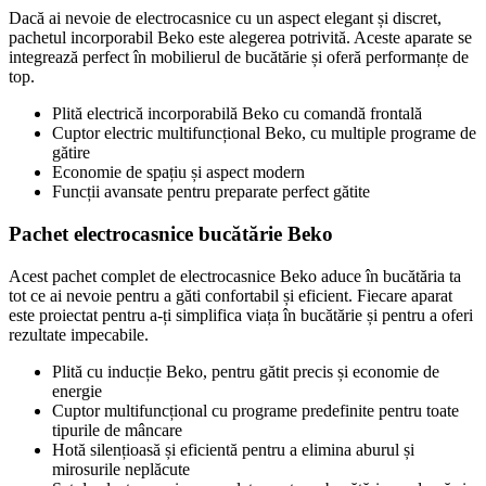
Dacă ai nevoie de electrocasnice cu un aspect elegant și discret,
pachetul incorporabil Beko este alegerea potrivită. Aceste aparate se
integrează perfect în mobilierul de bucătărie și oferă performanțe de
top.
Plită electrică incorporabilă Beko cu comandă frontală
Cuptor electric multifuncțional Beko, cu multiple programe de
gătire
Economie de spațiu și aspect modern
Funcții avansate pentru preparate perfect gătite
Pachet electrocasnice bucătărie Beko
Acest pachet complet de electrocasnice Beko aduce în bucătăria ta
tot ce ai nevoie pentru a găti confortabil și eficient. Fiecare aparat
este proiectat pentru a-ți simplifica viața în bucătărie și pentru a oferi
rezultate impecabile.
Plită cu inducție Beko, pentru gătit precis și economie de
energie
Cuptor multifuncțional cu programe predefinite pentru toate
tipurile de mâncare
Hotă silențioasă și eficientă pentru a elimina aburul și
mirosurile neplăcute