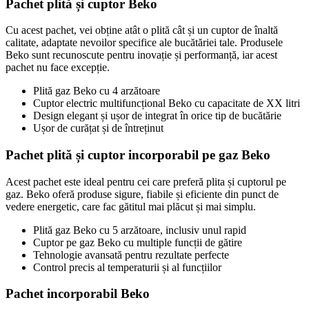
Pachet plită și cuptor Beko
Cu acest pachet, vei obține atât o plită cât și un cuptor de înaltă
calitate, adaptate nevoilor specifice ale bucătăriei tale. Produsele
Beko sunt recunoscute pentru inovație și performanță, iar acest
pachet nu face excepție.
Plită gaz Beko cu 4 arzătoare
Cuptor electric multifuncțional Beko cu capacitate de XX litri
Design elegant și ușor de integrat în orice tip de bucătărie
Ușor de curățat și de întreținut
Pachet plită și cuptor incorporabil pe gaz Beko
Acest pachet este ideal pentru cei care preferă plita și cuptorul pe
gaz. Beko oferă produse sigure, fiabile și eficiente din punct de
vedere energetic, care fac gătitul mai plăcut și mai simplu.
Plită gaz Beko cu 5 arzătoare, inclusiv unul rapid
Cuptor pe gaz Beko cu multiple funcții de gătire
Tehnologie avansată pentru rezultate perfecte
Control precis al temperaturii și al funcțiilor
Pachet incorporabil Beko