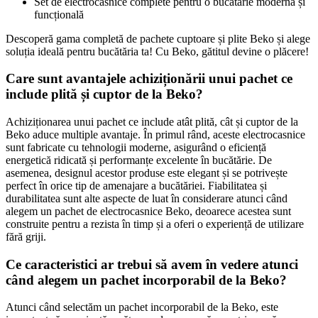
Set de electrocasnice complete pentru o bucătărie modernă și
funcțională
Descoperă gama completă de pachete cuptoare și plite Beko și alege
soluția ideală pentru bucătăria ta! Cu Beko, gătitul devine o plăcere!
Care sunt avantajele achiziționării unui pachet ce
include plită și cuptor de la Beko?
Achiziționarea unui pachet ce include atât plită, cât și cuptor de la
Beko aduce multiple avantaje. În primul rând, aceste electrocasnice
sunt fabricate cu tehnologii moderne, asigurând o eficiență
energetică ridicată și performanțe excelente în bucătărie. De
asemenea, designul acestor produse este elegant și se potrivește
perfect în orice tip de amenajare a bucătăriei. Fiabilitatea și
durabilitatea sunt alte aspecte de luat în considerare atunci când
alegem un pachet de electrocasnice Beko, deoarece acestea sunt
construite pentru a rezista în timp și a oferi o experiență de utilizare
fără griji.
Ce caracteristici ar trebui să avem în vedere atunci
când alegem un pachet incorporabil de la Beko?
Atunci când selectăm un pachet incorporabil de la Beko, este