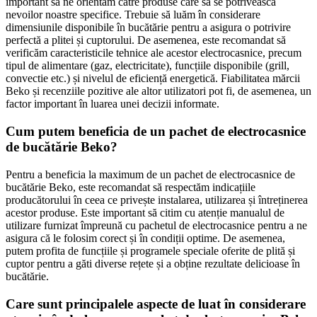
important să ne orientăm către produse care să se potrivească
nevoilor noastre specifice. Trebuie să luăm în considerare
dimensiunile disponibile în bucătărie pentru a asigura o potrivire
perfectă a plitei și cuptorului. De asemenea, este recomandat să
verificăm caracteristicile tehnice ale acestor electrocasnice, precum
tipul de alimentare (gaz, electricitate), funcțiile disponibile (grill,
convectie etc.) și nivelul de eficiență energetică. Fiabilitatea mărcii
Beko și recenziile pozitive ale altor utilizatori pot fi, de asemenea, un
factor important în luarea unei decizii informate.
Cum putem beneficia de un pachet de electrocasnice
de bucătărie Beko?
Pentru a beneficia la maximum de un pachet de electrocasnice de
bucătărie Beko, este recomandat să respectăm indicațiile
producătorului în ceea ce privește instalarea, utilizarea și întreținerea
acestor produse. Este important să citim cu atenție manualul de
utilizare furnizat împreună cu pachetul de electrocasnice pentru a ne
asigura că le folosim corect și în condiții optime. De asemenea,
putem profita de funcțiile și programele speciale oferite de plită și
cuptor pentru a găti diverse rețete și a obține rezultate delicioase în
bucătărie.
Care sunt principalele aspecte de luat în considerare