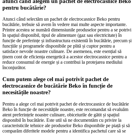
atunci când alegem un pachet de electrocasnice Beko
pentru bucătărie?
Atunci când selectăm un pachet de electrocasnice Beko pentru
bucătărie, trebuie să avem în vedere mai multe aspecte importante.
Printre acestea se numără dimensiunile produselor pentru a se potrivi
în spațiul disponibil, tipul de alimentare (gaz sau electricitate) în
funcție de preferințe și infrastructura existentă în bucătărie, precum și
funcțiile și programele disponibile pe plită și cuptor pentru a
satisface nevoile noastre culinare. De asemenea, este esențial să
ținem cont de eficiența energetică a acestor electrocasnice pentru a
reduce consumul de energie și a contribui la protejarea mediului
înconjurător.
Cum putem alege cel mai potrivit pachet de
electrocasnice de bucătărie Beko în funcție de
necesitățile noastre?
Pentru a alege cel mai potrivit pachet de electrocasnice de bucătărie
Beko în funcție de necesitățile noastre, este recomandat să evaluăm
atent preferințele noastre culinare, obiceiurile de gătit și spațiul
disponibil în bucătărie. Este util să ne documentăm cu privire la
caracteristicile tehnice ale produselor Beko disponibile pe piață și să
comparăm diferitele modele pentru a identifica pachetul care să se