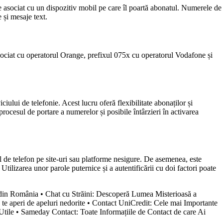
te asociat cu un dispozitiv mobil pe care îl poartă abonatul. Numerele de
 și mesaje text.
sociat cu operatorul Orange, prefixul 075x cu operatorul Vodafone și
iului de telefonie. Acest lucru oferă flexibilitate abonaților și
rocesul de portare a numerelor și posibile întârzieri în activarea
ul de telefon pe site-uri sau platforme nesigure. De asemenea, este
 Utilizarea unor parole puternice și a autentificării cu doi factori poate
 din România
•
Chat cu Străini: Descoperă Lumea Misterioasă a
e aperi de apeluri nedorite
•
Contact UniCredit: Cele mai Importante
Utile
•
Sameday Contact: Toate Informațiile de Contact de care Ai