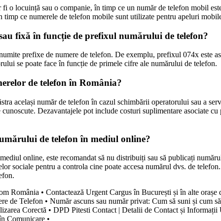
ar fi o locuință sau o companie, în timp ce un număr de telefon mobil es
 în timp ce numerele de telefon mobile sunt utilizate pentru apeluri mobile
sau fixă în funcție de prefixul numărului de telefon?
 anumite prefixe de numere de telefon. De exemplu, prefixul 074x este a
ului se poate face în funcție de primele cifre ale numărului de telefon.
umerelor de telefon în România?
stra același număr de telefon în cazul schimbării operatorului sau a servic
e cunoscute. Dezavantajele pot include costuri suplimentare asociate cu p
numărului de telefon în mediul online?
n mediul online, este recomandat să nu distribuiți sau să publicați număr
țelelor sociale pentru a controla cine poate accesa numărul dvs. de telefon.
efon.
ekom România
•
Contactează Urgent Cargus în București și în alte orașe
ere de Telefon
•
Număr ascuns sau număr privat: Cum să suni și cum să t
lizarea Corectă
•
DPD Pitesti Contact | Detalii de Contact și Informații 
 în Comunicare
•