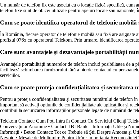
Un număr de telefon fix este asociat cu o locație fizică specifică, cum 
telefon fixe sunt de obicei utilizate pentru apeluri locale sau naționale,
Cum se poate identifica operatorul de telefonie mobilă 
În România, fiecare operator de telefonie mobilă sau fixă are asignate
prefixul 076x cu operatorul Telekom. Prin urmare, identificarea operator
Care sunt avantajele și dezavantajele portabilității n
Avantajele portabilității numerelor de telefon includ posibilitatea de a pă
facilitează schimbarea furnizorului fără a pierde contactul cu persoanel
serviciilor.
Cum se poate proteja confidențialitatea și securitatea 
Pentru a proteja confidențialitatea și securitatea numărului de telefon î
important să activați opțiunile de confidențialitate ale aplicațiilor și re
contribui la securizarea informațiilor personale legate de numărul de tel
Telekom Contact: Cum Poți Intra în Contact Cu Serviciul Clienți Tel
Conversațiilor Anonime
•
Contact TBI Bank – Informații Utile și Num
Informații
•
Beton Contact: Tot ce Trebuie să Știi Despre Amorsa și Uti
Nevoie
•
Mesaje de Mulțumire Pentru Urări: Importanța Recunoștinței