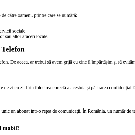
e de către oameni, printre care se numără:
rvicii sociale.
r sau altor afaceri locale.
 Telefon
lefon. De aceea, ar trebui să avem grijă cu cine îl împărtășim și să evit
e de zi cu zi. Prin folosirea corectă a acestuia și păstrarea confidențiali
ca unic un abonat într-o rețea de comunicații. În România, un număr de t
ul mobil?