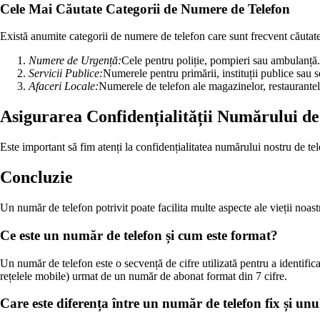
Cele Mai Căutate Categorii de Numere de Telefon
Există anumite categorii de numere de telefon care sunt frecvent căutat
Numere de Urgență:
Cele pentru poliție, pompieri sau ambulanță.
Servicii Publice:
Numerele pentru primării, instituții publice sau se
Afaceri Locale:
Numerele de telefon ale magazinelor, restaurantelo
Asigurarea Confidențialității Numărului de
Este important să fim atenți la confidențialitatea numărului nostru de te
Concluzie
Un număr de telefon potrivit poate facilita multe aspecte ale vieții noastr
Ce este un număr de telefon și cum este format?
Un număr de telefon este o secvență de cifre utilizată pentru a identifi
rețelele mobile) urmat de un număr de abonat format din 7 cifre.
Care este diferența între un număr de telefon fix și un