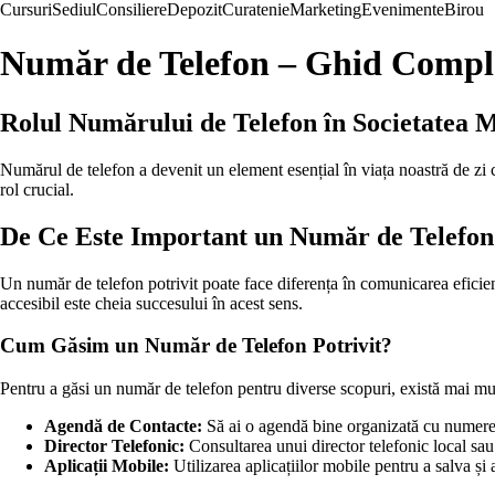
Cursuri
Sediul
Consiliere
Depozit
Curatenie
Marketing
Evenimente
Birou
Număr de Telefon – Ghid Comple
Rolul Numărului de Telefon în Societatea
Numărul de telefon a devenit un element esențial în viața noastră de zi 
rol crucial.
De Ce Este Important un Număr de Telefo
Un număr de telefon potrivit poate face diferența în comunicarea eficien
accesibil este cheia succesului în acest sens.
Cum Găsim un Număr de Telefon Potrivit?
Pentru a găsi un număr de telefon pentru diverse scopuri, există mai mul
Agendă de Contacte:
Să ai o agendă bine organizată cu numere 
Director Telefonic:
Consultarea unui director telefonic local sau
Aplicații Mobile:
Utilizarea aplicațiilor mobile pentru a salva și