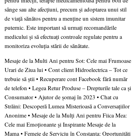
pentru infecții, terapie medicamentoasă pentru boli de
sânge sau alte afecțiuni, precum și adoptarea unui stil
de viață sănătos pentru a menține un sistem imunitar
puternic. Este important să urmați recomandările
medicului și să efectuați controale regulate pentru a
monitoriza evoluția stării de sănătate.
Mesaje de la Multi Ani pentru Sot: Cele mai Frumoase
Urari de Ziua lui
•
Cont client Hidroelectrica – Tot ce
trebuie să știi
•
Recuperare cont Facebook fără număr
de telefon
•
Legea Retur Produse – Drepturile tale ca și
Consumator
•
Ajutor de șomaj în 2023
•
Chat cu
Străini: Descoperă Lumea Misterioasă a Conversațiilor
Anonime
•
Mesaje de la Mulți Ani pentru Fiica Mea:
Cele mai Emoționante și Inspirante Mesaje de la
Mama
•
Femeie de Serviciu în Constanța: Oportunități