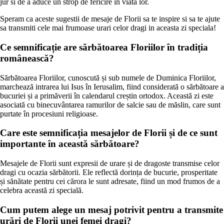
jur si de a aduce un strop de fericire in viata lor.
Speram ca aceste sugestii de mesaje de Florii sa te inspire si sa te ajute
sa transmiti cele mai frumoase urari celor dragi in aceasta zi speciala!
Ce semnificație are sărbătoarea Floriilor în tradiția
românească?
Sărbătoarea Floriilor, cunoscută și sub numele de Duminica Floriilor,
marchează intrarea lui Isus în Ierusalim, fiind considerată o sărbătoare a
bucuriei și a primăverii în calendarul creștin ortodox. Această zi este
asociată cu binecuvântarea ramurilor de salcie sau de măslin, care sunt
purtate în procesiuni religioase.
Care este semnificația mesajelor de Florii și de ce sunt
importante în această sărbătoare?
Mesajele de Florii sunt expresii de urare și de dragoste transmise celor
dragi cu ocazia sărbătorii. Ele reflectă dorința de bucurie, prosperitate
și sănătate pentru cei cărora le sunt adresate, fiind un mod frumos de a
celebra această zi specială.
Cum putem alege un mesaj potrivit pentru a transmite
urări de Florii unei femei dragi?