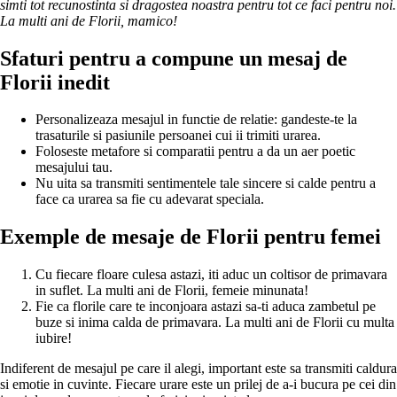
simti tot recunostinta si dragostea noastra pentru tot ce faci pentru noi.
La multi ani de Florii, mamico!
Sfaturi pentru a compune un mesaj de
Florii inedit
Personalizeaza mesajul in functie de relatie: gandeste-te la
trasaturile si pasiunile persoanei cui ii trimiti urarea.
Foloseste metafore si comparatii pentru a da un aer poetic
mesajului tau.
Nu uita sa transmiti sentimentele tale sincere si calde pentru a
face ca urarea sa fie cu adevarat speciala.
Exemple de mesaje de Florii pentru femei
Cu fiecare floare culesa astazi, iti aduc un coltisor de primavara
in suflet. La multi ani de Florii, femeie minunata!
Fie ca florile care te inconjoara astazi sa-ti aduca zambetul pe
buze si inima calda de primavara. La multi ani de Florii cu multa
iubire!
Indiferent de mesajul pe care il alegi, important este sa transmiti caldura
si emotie in cuvinte. Fiecare urare este un prilej de a-i bucura pe cei din