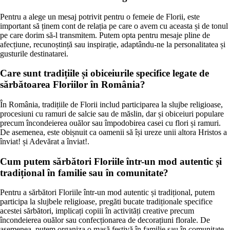
Pentru a alege un mesaj potrivit pentru o femeie de Florii, este
important să ținem cont de relația pe care o avem cu aceasta și de tonul
pe care dorim să-l transmitem. Putem opta pentru mesaje pline de
afecțiune, recunoștință sau inspirație, adaptându-ne la personalitatea și
gusturile destinatarei.
Care sunt tradițiile și obiceiurile specifice legate de
sărbătoarea Floriilor în România?
În România, tradițiile de Florii includ participarea la slujbe religioase,
procesiuni cu ramuri de salcie sau de măslin, dar și obiceiuri populare
precum încondeierea ouălor sau împodobirea casei cu flori și ramuri.
De asemenea, este obișnuit ca oamenii să își ureze unii altora Hristos a
înviat! și Adevărat a înviat!.
Cum putem sărbători Floriile într-un mod autentic și
tradițional în familie sau în comunitate?
Pentru a sărbători Floriile într-un mod autentic și tradițional, putem
participa la slujbele religioase, pregăti bucate tradiționale specifice
acestei sărbători, implicați copiii în activități creative precum
încondeierea ouălor sau confecționarea de decorațiuni florale. De
asemenea, putem organiza o masă festivă în familie sau în comunitate,