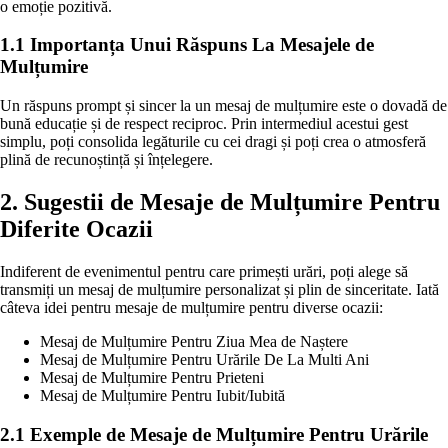
o emoție pozitivă.
1.1 Importanța Unui Răspuns La Mesajele de
Mulțumire
Un răspuns prompt și sincer la un mesaj de mulțumire este o dovadă de
bună educație și de respect reciproc. Prin intermediul acestui gest
simplu, poți consolida legăturile cu cei dragi și poți crea o atmosferă
plină de recunoștință și înțelegere.
2. Sugestii de Mesaje de Mulțumire Pentru
Diferite Ocazii
Indiferent de evenimentul pentru care primești urări, poți alege să
transmiți un mesaj de mulțumire personalizat și plin de sinceritate. Iată
câteva idei pentru mesaje de mulțumire pentru diverse ocazii:
Mesaj de Mulțumire Pentru Ziua Mea de Naștere
Mesaj de Mulțumire Pentru Urările De La Multi Ani
Mesaj de Mulțumire Pentru Prieteni
Mesaj de Mulțumire Pentru Iubit/Iubită
2.1 Exemple de Mesaje de Mulțumire Pentru Urările