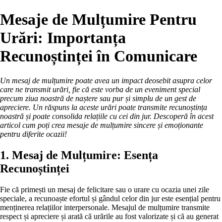
Mesaje de Mulțumire Pentru
Urări: Importanța
Recunoștinței în Comunicare
Un mesaj de mulțumire poate avea un impact deosebit asupra celor
care ne transmit urări, fie că este vorba de un eveniment special
precum ziua noastră de naștere sau pur și simplu de un gest de
apreciere. Un răspuns la aceste urări poate transmite recunoștința
noastră și poate consolida relațiile cu cei din jur. Descoperă în acest
articol cum poți crea mesaje de mulțumire sincere și emoționante
pentru diferite ocazii!
1. Mesaj de Mulțumire: Esența
Recunoștinței
Fie că primești un mesaj de felicitare sau o urare cu ocazia unei zile
speciale, a recunoaște efortul și gândul celor din jur este esențial pentru
menținerea relațiilor interpersonale. Mesajul de mulțumire transmite
respect și apreciere și arată că urările au fost valorizate și că au generat