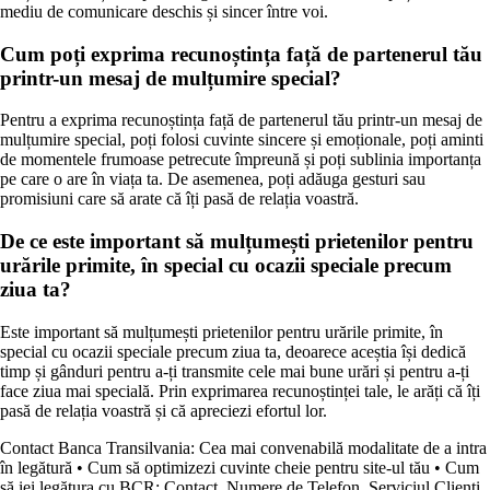
mediu de comunicare deschis și sincer între voi.
Cum poți exprima recunoștința față de partenerul tău
printr-un mesaj de mulțumire special?
Pentru a exprima recunoștința față de partenerul tău printr-un mesaj de
mulțumire special, poți folosi cuvinte sincere și emoționale, poți aminti
de momentele frumoase petrecute împreună și poți sublinia importanța
pe care o are în viața ta. De asemenea, poți adăuga gesturi sau
promisiuni care să arate că îți pasă de relația voastră.
De ce este important să mulțumești prietenilor pentru
urările primite, în special cu ocazii speciale precum
ziua ta?
Este important să mulțumești prietenilor pentru urările primite, în
special cu ocazii speciale precum ziua ta, deoarece aceștia își dedică
timp și gânduri pentru a-ți transmite cele mai bune urări și pentru a-ți
face ziua mai specială. Prin exprimarea recunoștinței tale, le arăți că îți
pasă de relația voastră și că apreciezi efortul lor.
Contact Banca Transilvania: Cea mai convenabilă modalitate de a intra
în legătură
•
Cum să optimizezi cuvinte cheie pentru site-ul tău
•
Cum
să iei legătura cu BCR: Contact, Numere de Telefon, Serviciul Clienți