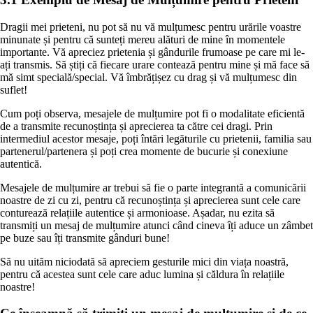
Dragii mei prieteni, nu pot să nu vă mulțumesc pentru urările voastre
minunate și pentru că sunteți mereu alături de mine în momentele
importante. Vă apreciez prietenia și gândurile frumoase pe care mi le-
ați transmis. Să știți că fiecare urare contează pentru mine și mă face să
mă simt specială/special. Vă îmbrățișez cu drag și vă mulțumesc din
suflet!
Cum poți observa, mesajele de mulțumire pot fi o modalitate eficientă
de a transmite recunoștința și aprecierea ta către cei dragi. Prin
intermediul acestor mesaje, poți întări legăturile cu prietenii, familia sau
partenerul/partenera și poți crea momente de bucurie și conexiune
autentică.
Mesajele de mulțumire ar trebui să fie o parte integrantă a comunicării
noastre de zi cu zi, pentru că recunoștința și aprecierea sunt cele care
conturează relațiile autentice și armonioase. Așadar, nu ezita să
transmiți un mesaj de mulțumire atunci când cineva îți aduce un zâmbet
pe buze sau îți transmite gânduri bune!
Să nu uităm niciodată să apreciem gesturile mici din viața noastră,
pentru că acestea sunt cele care aduc lumina și căldura în relațiile
noastre!