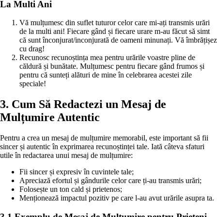
La Multi Ani
Vă mulțumesc din suflet tuturor celor care mi-ați transmis urări
de la multi ani! Fiecare gând și fiecare urare m-au făcut să simt
că sunt înconjurat/inconjurată de oameni minunați. Vă îmbrățișez
cu drag!
Recunosc recunoștința mea pentru urările voastre pline de
căldură și bunătate. Mulțumesc pentru fiecare gând frumos și
pentru că sunteți alături de mine în celebrarea acestei zile
speciale!
3. Cum Să Redactezi un Mesaj de
Mulțumire Autentic
Pentru a crea un mesaj de mulțumire memorabil, este important să fii
sincer și autentic în exprimarea recunoștinței tale. Iată câteva sfaturi
utile în redactarea unui mesaj de mulțumire:
Fii sincer și expresiv în cuvintele tale;
Apreciază efortul și gândurile celor care ți-au transmis urări;
Folosește un ton cald și prietenos;
Menționează impactul pozitiv pe care l-au avut urările asupra ta.
3.1 Exemplu de Mesaj de Mulțumire pentru Prieteni