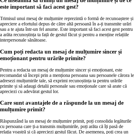
Ce înseamnă să trimiți un mesaj de mulțumire și de ce
este important să faci acest gest?
Trimisul unui mesaj de mulțumire reprezintă o formă de recunoaștere și
apreciere a efortului depus de către altă persoană în a-ți transmite urări
sau a te ajuta într-un fel anume. Este important să faci acest gest pentru
a arăta recunoștința ta față de gestul făcut și pentru a menține relațiile
interpersonale sănătoase.
Cum poți redacta un mesaj de mulțumire sincer și
emoționant pentru urările primite?
Pentru a redacta un mesaj de mulțumire sincer și emoționant, este
recomandat să începi prin a menționa persoana sau persoanele cărora le
adresezi mulțumirile tale, să exprimi recunoștința ta pentru urările
primite și să adaugi detalii personale sau emoționale care să arate că
apreciezi cu adevărat gestul lor.
Care sunt avantajele de a răspunde la un mesaj de
mulțumire primit?
Răspunzând la un mesaj de mulțumire primit, poți consolida legăturile
cu persoana care ți-a transmis mulțumirile, poți arăta că îți pasă de
relația voastră și că apreciezi gestul făcut. De asemenea, poți crea un