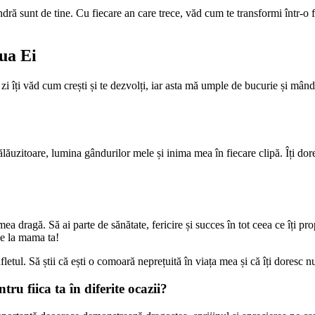
dră sunt de tine. Cu fiecare an care trece, văd cum te transformi într-o f
ua Ei
 îți văd cum crești și te dezvolți, iar asta mă umple de bucurie și mândrie. 
ăuzitoare, lumina gândurilor mele și inima mea în fiecare clipă. Îți doresc
 mea dragă. Să ai parte de sănătate, fericire și succes în tot ceea ce îți pr
de la mama ta!
etul. Să știi că ești o comoară neprețuită în viața mea și că îți doresc nu
u fiica ta în diferite ocazii?