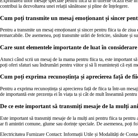
Exprimarea unor mesaje speciale pentru fiica ta în diferite ocazii este i
contribui la dezvoltarea unei relații sănătoase și pline de înțelegere.
Cum poți transmite un mesaj emoționant și sincer pentru
Pentru a transmite un mesaj emoționant și sincer pentru fiica ta de ziua 
remarcabile. De asemenea, poți transmite urări de fericire, sănătate și suc
Care sunt elementele importante de luat în considerare
Atunci când scrii un mesaj de la mama pentru fiica ta, este important să 
poți oferi sfaturi sau îndrumări pentru viitor și să îi reamintești că ești 
Cum poți exprima recunoștința și aprecierea față de fii
Pentru a exprima recunoștința și aprecierea față de fiica ta într-un mesaj
de importantă este prezența ei în viața ta și cât de mult înseamnă pentru 
De ce este important să transmiți mesaje de la mulți an
Este important să transmiți mesaje de la mulți ani pentru fiica ta pentru
ar fi amintiri comune, glume sau dorințe speciale. De asemenea, poți fo
Electricitatea Furnizare Contact: Informații Utile și Modalități de Conta