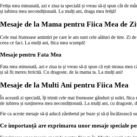
Fetița mea minunată, azi e ziua ta specială și vreau să-ți spun cât de mân
și iubirea mea necondiționată. La mulți ani, draga mea fetiță!
Mesaje de la Mama pentru Fiica Mea de Zi
Cele mai frumoase amintiri pe care le am sunt cele alături de tine. Zi de zi
ceea ce faci. La mulți ani, fiica mea scumpă!
Mesaje pentru Fata Mea
Fata mea minunată, azi e ziua ta și vreau să-ți spun că ești steaua mea căl
și să fii mereu fericită. Cu dragoste, de la mama ta. La mulți ani!
Mesaje de la Multi Ani pentru Fiica Mea
În această zi specială, îți trimit cele mai frumoase gânduri și urări, fiica
de iubirea și susținerea mea necondiționată. La mulți ani, cu dragoste, 
Fie ca aceste mesaje să-ți aducă zâmbetul pe buze și să-ți încălzească sufl
Ce importanță are exprimarea unor mesaje speciale pentr