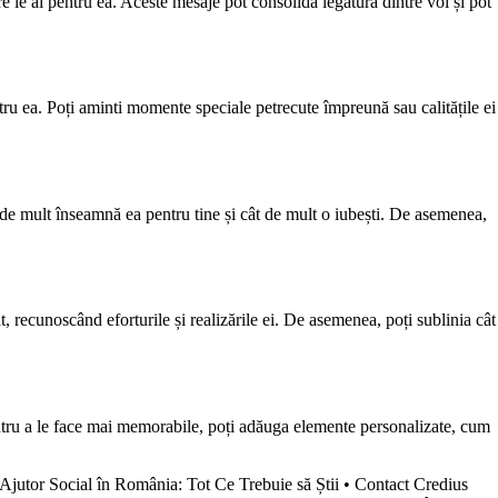
e le ai pentru ea. Aceste mesaje pot consolida legătura dintre voi și pot
ntru ea. Poți aminti momente speciale petrecute împreună sau calitățile ei
t de mult înseamnă ea pentru tine și cât de mult o iubești. De asemenea,
, recunoscând eforturile și realizările ei. De asemenea, poți sublinia cât
 Pentru a le face mai memorabile, poți adăuga elemente personalizate, cum
Ajutor Social în România: Tot Ce Trebuie să Știi
•
Contact Credius