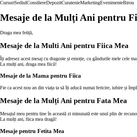
Cursuri
Sediul
Consiliere
Depozit
Curatenie
Marketing
Evenimente
Birou
Mesaje de la Mulți Ani pentru F
Draga mea fetiță,
Mesaje de la Multi Ani pentru Fiica Mea
Îți adresez acest mesaj cu dragoste și emoție, cu gândurile mele cele ma
La mulți ani, draga mea fiică!
Mesaje de la Mama pentru Fiica
Fie ca acest nou an din viața ta să îți aducă numai fericire, iubire și împ
Mesaje de la Mulți Ani pentru Fata Mea
Mesajul meu pentru tine în această zi minunată este unul plin de recunoșt
La mulți ani, fiica mea dragă!
Mesaje pentru Fetita Mea