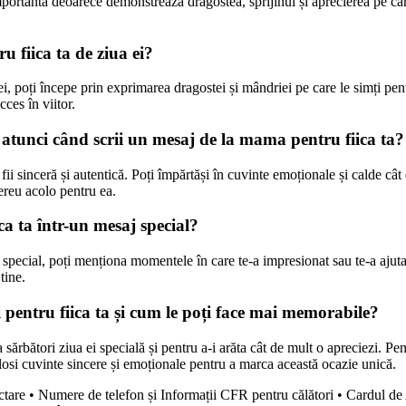
mportantă deoarece demonstrează dragostea, sprijinul și aprecierea pe car
 fiica ta de ziua ei?
ei, poți începe prin exprimarea dragostei și mândriei pe care le simți pe
ces în viitor.
 atunci când scrii un mesaj de la mama pentru fiica ta?
fii sinceră și autentică. Poți împărtăși în cuvinte emoționale și calde câ
mereu acolo pentru ea.
ca ta într-un mesaj special?
 special, poți menționa momentele în care te-a impresionat sau te-a ajutat
tine.
i pentru fiica ta și cum le poți face mai memorabile?
 a sărbători ziua ei specială și pentru a-i arăta cât de mult o apreciezi.
losi cuvinte sincere și emoționale pentru a marca această ocazie unică.
ctare
•
Numere de telefon și Informații CFR pentru călători
•
Cardul de 