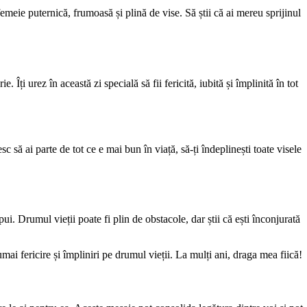
emeie puternică, frumoasă și plină de vise. Să știi că ai mereu sprijinul
Îți urez în această zi specială să fii fericită, iubită și împlinită în tot
 să ai parte de tot ce e mai bun în viață, să-ți îndeplinești toate visele
opui. Drumul vieții poate fi plin de obstacole, dar știi că ești înconjurată
mai fericire și împliniri pe drumul vieții. La mulți ani, draga mea fiică!