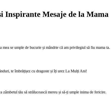
și Inspirante Mesaje de la Mama
ima mea se umple de bucurie și mândrie că am privilegiul să fiu mama ta.
ânduri, te îmbrățișez cu dragoste și îți urez La Mulți Ani!
a zâmbetul tău să strălucească mereu și să-ți umple inima de fericire.