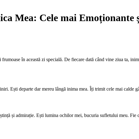
iica Mea: Cele mai Emoționante 
i frumoase în această zi specială. De fiecare dată când vine ziua ta, in
liniri. Ești departe dar mereu lângă inima mea. Îți trimit cele mai calde g
ință și admirație. Ești lumina ochilor mei, bucuria sufletului meu. Fie c