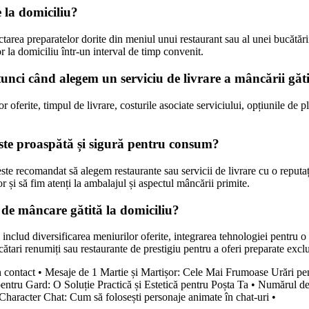
e la domiciliu?
ectarea preparatelor dorite din meniul unui restaurant sau al unei bucătăr
or la domiciliu într-un interval de timp convenit.
atunci când alegem un serviciu de livrare a mâncării găt
or oferite, timpul de livrare, costurile asociate serviciului, opțiunile de 
ste proaspătă și sigură pentru consum?
ste recomandat să alegem restaurante sau servicii de livrare cu o reputați
or și să fim atenți la ambalajul și aspectul mâncării primite.
a de mâncare gătită la domiciliu?
iu includ diversificarea meniurilor oferite, integrarea tehnologiei pentr
ătari renumiți sau restaurante de prestigiu pentru a oferi preparate exclu
n contact
•
Mesaje de 1 Martie și Martișor: Cele Mai Frumoase Urări pe
entru Gard: O Soluție Practică și Estetică pentru Poșta Ta
•
Numărul de 
Character Chat: Cum să folosești personaje animate în chat-uri
•