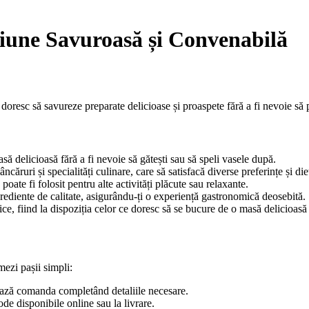
iune Savuroasă și Convenabilă
 doresc să savureze preparate delicioase și proaspete fără a fi nevoie să 
să delicioasă fără a fi nevoie să gătești sau să speli vasele după.
căruri și specialități culinare, care să satisfacă diverse preferințe și die
poate fi folosit pentru alte activități plăcute sau relaxante.
grediente de calitate, asigurându-ți o experiență gastronomică deosebită.
ice, fiind la dispoziția celor ce doresc să se bucure de o masă delicioasă
mezi pașii simpli:
zează comanda completând detaliile necesare.
de disponibile online sau la livrare.