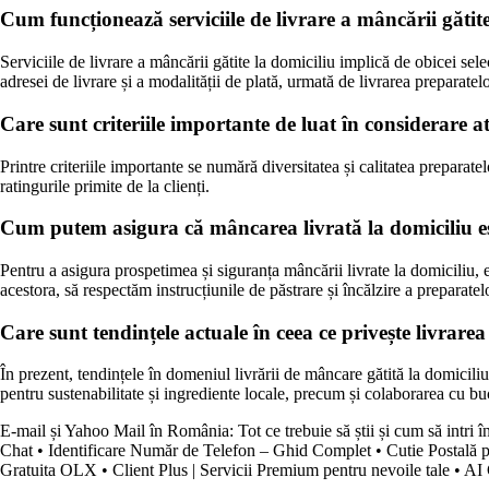
Cum funcționează serviciile de livrare a mâncării gătit
Serviciile de livrare a mâncării gătite la domiciliu implică de obicei sel
adresei de livrare și a modalității de plată, urmată de livrarea preparatel
Care sunt criteriile importante de luat în considerare 
Printre criteriile importante se numără diversitatea și calitatea preparatel
ratingurile primite de la clienți.
Cum putem asigura că mâncarea livrată la domiciliu e
Pentru a asigura prospetimea și siguranța mâncării livrate la domiciliu, e
acestora, să respectăm instrucțiunile de păstrare și încălzire a preparatel
Care sunt tendințele actuale în ceea ce privește livrare
În prezent, tendințele în domeniul livrării de mâncare gătită la domicil
pentru sustenabilitate și ingrediente locale, precum și colaborarea cu buc
E-mail și Yahoo Mail în România: Tot ce trebuie să știi și cum să intri î
Chat
•
Identificare Număr de Telefon – Ghid Complet
•
Cutie Postală p
Gratuita OLX
•
Client Plus | Servicii Premium pentru nevoile tale
•
AI 