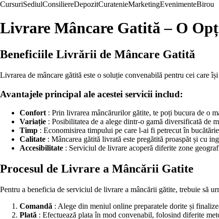
Cursuri
Sediul
Consiliere
Depozit
Curatenie
Marketing
Evenimente
Birou
Livrare Mâncare Gatită – O Opț
Beneficiile Livrării de Mâncare Gatită
Livrarea de mâncare gătită este o soluție convenabilă pentru cei care își
Avantajele principal ale acestei servicii includ:
Confort
: Prin livrarea mâncărurilor gătite, te poți bucura de o ma
Variație
: Posibilitatea de a alege dintr-o gamă diversificată de mân
Timp
: Economisirea timpului pe care l-ai fi petrecut în bucătărie 
Calitate
: Mâncarea gătită livrată este pregătită proaspăt și cu in
Accesibilitate
: Serviciul de livrare acoperă diferite zone geograf
Procesul de Livrare a Mâncării Gatite
Pentru a beneficia de serviciul de livrare a mâncării gătite, trebuie să ur
Comandă
: Alege din meniul online preparatele dorite și finali
Plată
: Efectuează plata în mod convenabil, folosind diferite meto