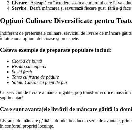
Livrare
: Așteaptă cu încredere sosirea curierului care îți va adu
Servire
: Desfă mâncarea și savurează fiecare gust, fără a-ți face g
Opțiuni Culinare Diversificate pentru Toat
Indiferent de preferințele culinare, serviciul de livrare de mâncare gătită
întotdeauna opțiuni delicioase și proaspete.
Câteva exemple de preparate populare includ:
Ciorbă de burtă
Risotto cu ciuperci
Sushi fresh
Tarta cu fructe de pădure
Salată Caesar cu piept de pui
Cu serviciul de livrare a mâncării gătite, poți transforma orice masă într-
suplimentar!
Care sunt avantajele livrării de mâncare gătită la domi
Livrarea de mâncare gătită la domiciliu aduce o serie de avantaje, printr
în confortul propriei locuințe.