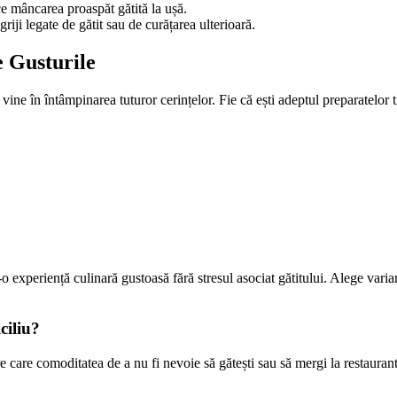
ce mâncarea proaspăt gătită la ușă.
riji legate de gătit sau de curățarea ulterioară.
e Gusturile
 vine în întâmpinarea tuturor cerințelor. Fie că ești adeptul preparatelor 
o experiență culinară gustoasă fără stresul asociat gătitului. Alege varian
ciliu?
e care comoditatea de a nu fi nevoie să gătești sau să mergi la restauran