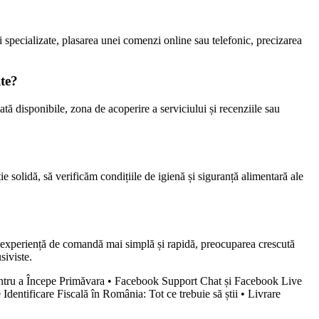
ii specializate, plasarea unei comenzi online sau telefonic, precizarea
ite?
plată disponibile, zona de acoperire a serviciului și recenziile sau
e solidă, să verificăm condițiile de igienă și siguranță alimentară ale
u o experiență de comandă mai simplă și rapidă, preocuparea crescută
siviste.
ntru a Începe Primăvara
•
Facebook Support Chat și Facebook Live
Identificare Fiscală în România: Tot ce trebuie să știi
•
Livrare