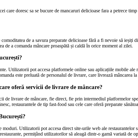
 cei care doresc sa se bucure de mancaruri delicioase fara a petrece timp 
comoditatea de a savura preparate delicioase fără a fi nevoie să ieșiți di
tatea de a comanda mâncare proaspătă și caldă în orice moment al zilei.
ucurești?
nte. Utilizatorii pot accesa platformele online sau aplicațiile mobile ale r
manda este preluată de personalul de livrare, care livrează mâncarea la a
are oferă servicii de livrare de mâncare?
icii de livrare de mâncare, fie direct, fie prin intermediul platformelor s
mânesc, restaurantele de tip fast-food sau cele care oferă preparate sănăto
 București?
 moduri. Utilizatorii pot accesa direct site-urile web ale restaurantelor
estaurante, permițând utilizatorilor să aleagă dintr-o gamă variată de op