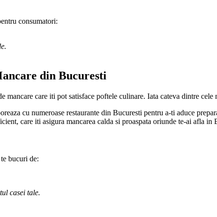
pentru consumatori:
le.
Mancare din Bucuresti
de mancare care iti pot satisface poftele culinare. Iata cateva dintre cele
reaza cu numeroase restaurante din Bucuresti pentru a-ti aduce preparat
cient, care iti asigura mancarea calda si proaspata oriunde te-ai afla in 
 te bucuri de:
ul casei tale.