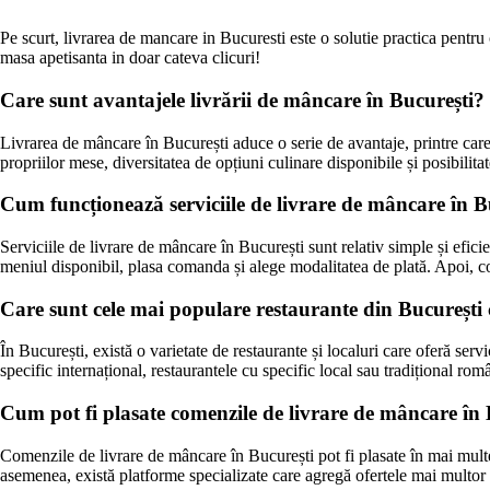
Pe scurt, livrarea de mancare in Bucuresti este o solutie practica pentru
masa apetisanta in doar cateva clicuri!
Care sunt avantajele livrării de mâncare în București?
Livrarea de mâncare în București aduce o serie de avantaje, printre care 
propriilor mese, diversitatea de opțiuni culinare disponibile și posibili
Cum funcționează serviciile de livrare de mâncare în B
Serviciile de livrare de mâncare în București sunt relativ simple și eficie
meniul disponibil, plasa comanda și alege modalitatea de plată. Apoi, co
Care sunt cele mai populare restaurante din București c
În București, există o varietate de restaurante și localuri care oferă serv
specific internațional, restaurantele cu specific local sau tradițional ro
Cum pot fi plasate comenzile de livrare de mâncare în
Comenzile de livrare de mâncare în București pot fi plasate în mai multe
asemenea, există platforme specializate care agregă ofertele mai multor r