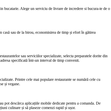
in bucatarie. Alege un serviciu de livrare de incredere si bucura-te de o
n casă sau de la birou, economisirea de timp și efort în gătirea
estaurantelor sau serviciilor specializate, selecta preparatele dorite din
dresa specificată într-un interval de timp convenit.
pecializate. Printre cele mai populare restaurante se numără cele cu
ase și vegane.
 sau pot descărca aplicațiile mobile dedicate pentru a comanda. De
țiuni culinare și să plaseze comenzi rapid și ușor.