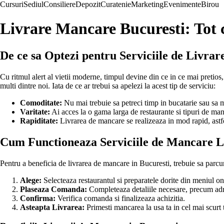
Cursuri
Sediul
Consiliere
Depozit
Curatenie
Marketing
Evenimente
Birou
Livrare Mancare Bucuresti: Tot c
De ce sa Optezi pentru Serviciile de Livra
Cu ritmul alert al vietii moderne, timpul devine din ce in ce mai pretios
multi dintre noi. Iata de ce ar trebui sa apelezi la acest tip de serviciu:
Comoditate:
Nu mai trebuie sa petreci timp in bucatarie sau sa m
Varitate:
Ai acces la o gama larga de restaurante si tipuri de manc
Rapiditate:
Livrarea de mancare se realizeaza in mod rapid, astfel
Cum Functioneaza Serviciile de Mancare Li
Pentru a beneficia de livrarea de mancare in Bucuresti, trebuie sa parcur
Alege:
Selecteaza restaurantul si preparatele dorite din meniul onl
Plaseaza Comanda:
Completeaza detaliile necesare, precum adre
Confirma:
Verifica comanda si finalizeaza achizitia.
Asteapta Livrarea:
Primesti mancarea la usa ta in cel mai scurt 