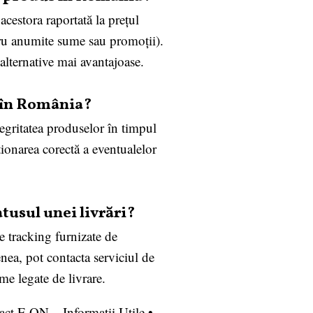
cestora raportată la prețul
ntru anumite sume sau promoții).
 alternative mai avantajoase.
re în România?
ntegritatea produselor în timpul
stionarea corectă a eventualelor
tusul unei livrări?
e tracking furnizate de
ea, pot contacta serviciul de
me legate de livrare.
act E.ON – Informații Utile
•