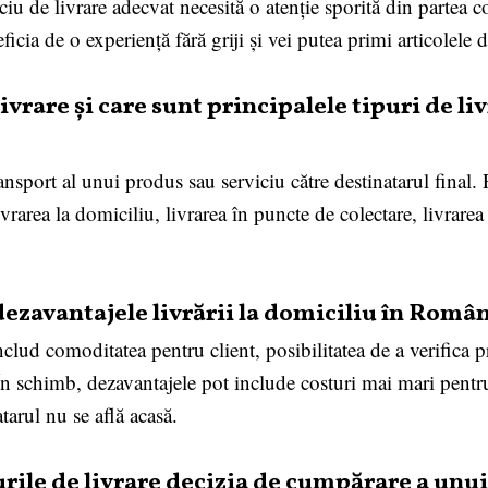
ciu de livrare adecvat necesită o atenție sporită din partea
ficia de o experiență fără griji și vei putea primi articolele 
rare și care sunt principalele tipuri de li
nsport al unui produs sau serviciu către destinatarul final. P
rarea la domiciliu, livrarea în puncte de colectare, livrarea
 dezavantajele livrării la domiciliu în Româ
nclud comoditatea pentru client, posibilitatea de a verifica p
 În schimb, dezavantajele pot include costuri mai mari pentru 
atarul nu se află acasă.
urile de livrare decizia de cumpărare a un