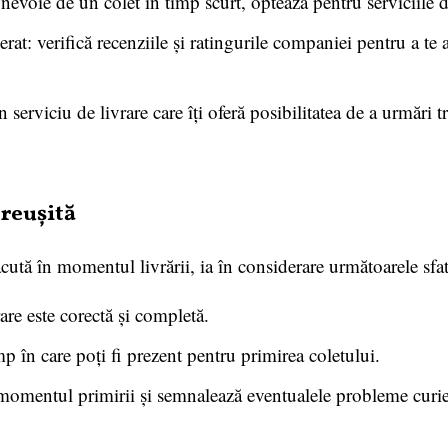
i nevoie de un colet în timp scurt, optează pentru serviciile d
erat: verifică recenziile și ratingurile companiei pentru a te 
n serviciu de livrare care îți oferă posibilitatea de a urmări 
 reușită
cută în momentul livrării, ia în considerare următoarele sfat
are este corectă și completă.
mp în care poți fi prezent pentru primirea coletului.
n momentul primirii și semnalează eventualele probleme curie