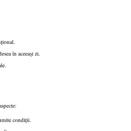
țional.
desea în aceeași zi.
le.
aspecte:
umite condiții.