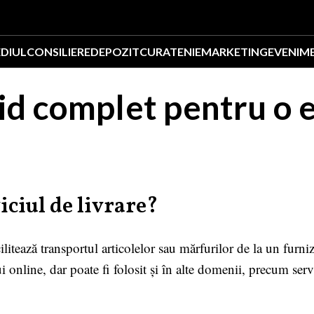
EDIUL
CONSILIERE
DEPOZIT
CURATENIE
MARKETING
EVENIM
id complet pentru o 
ciul de livrare?
ilitează transportul articolelor sau mărfurilor de la un furni
i online, dar poate fi folosit și în alte domenii, precum serv