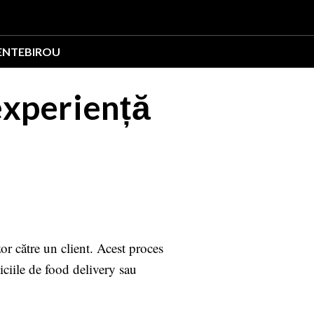
ENTE
BIROU
experiență
zor către un client. Acest proces
iciile de food delivery sau