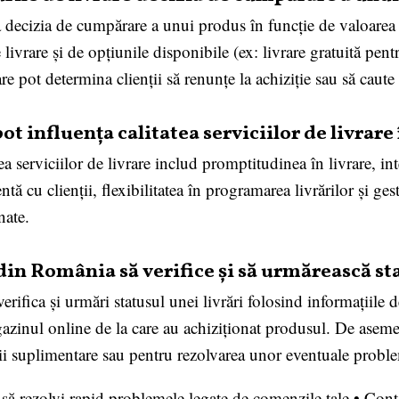
a decizia de cumpărare a unui produs în funcție de valoarea a
livrare și de opțiunile disponibile (ex: livrare gratuită pe
are pot determina clienții să renunțe la achiziție sau să caute
pot influența calitatea serviciilor de livra
tea serviciilor de livrare includ promptitudinea în livrare, i
tă cu clienții, flexibilitatea în programarea livrărilor și ge
nate.
n România să verifice și să urmărească sta
fica și urmări statusul unei livrări folosind informațiile d
zinul online de la care au achiziționat produsul. De asemen
ații suplimentare sau pentru rezolvarea unor eventuale proble
ă rezolvi rapid problemele legate de comenzile tale
•
Cont