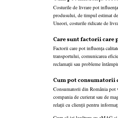
Costurile de livrare pot influenț
produsului, de timpul estimat de 
Uneori, costurile ridicate de livr
Care sunt factorii care 
Factorii care pot influența calita
transportului, comunicarea eficien
reclamații sau probleme întâmpi
Cum pot consumatorii di
Consumatorii din România pot veri
compania de curierat sau de maga
relații cu clienții pentru inform
Cum să iei legătura cu eMAG și s