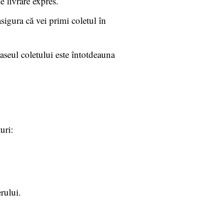
e livrare expres.
asigura că vei primi coletul în
traseul coletului este întotdeauna
uri:
rului.