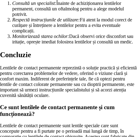
Consultă un specialist:
Înainte de achiziționarea lentilelor
permanent, consultă un oftalmolog pentru a alege modelul
potrivit.
Respectă instrucțiunile de utilizare:
Fii atent la modul corect de
curățare și întreținere a lentilelor pentru a evita eventuale
complicații.
Monitorizează starea ochilor:
Dacă observi orice disconfort sau
iritație, oprește imediat folosirea lentilelor și consultă un medic.
Concluzie
Lentilele de contact permanente reprezintă o soluție practică și eficientă
pentru corectarea problemelor de vedere, oferind o viziune clară și
confort maxim. Indiferent de preferințele tale, fie că optezi pentru
lentile de contact colorate permanente sau cu dioptrii permanente, este
important să urmezi instrucțiunile specialistului și să acorzi atenția
cuvenită sănătății oculare.
Ce sunt lentilele de contact permanente și cum
funcționează?
Lentilele de contact permanente sunt lentile speciale care sunt
concepute pentru a fi purtate pe o perioadă mai lungă de timp, în
comparație cu lentilele de contact obișnuite. Acestea sunt fabricate din