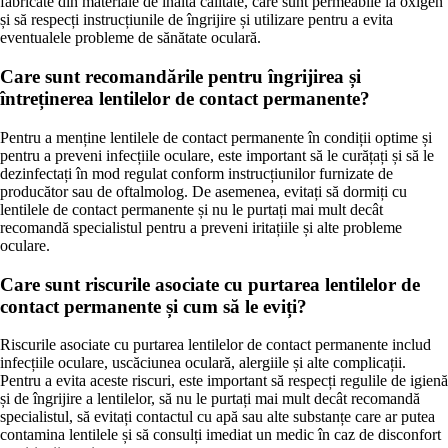
fabricate din materiale de înaltă calitate, care sunt permeabile la oxigen
și să respecți instrucțiunile de îngrijire și utilizare pentru a evita
eventualele probleme de sănătate oculară.
Care sunt recomandările pentru îngrijirea și
întreținerea lentilelor de contact permanente?
Pentru a menține lentilele de contact permanente în condiții optime și
pentru a preveni infecțiile oculare, este important să le curățați și să le
dezinfectați în mod regulat conform instrucțiunilor furnizate de
producător sau de oftalmolog. De asemenea, evitați să dormiți cu
lentilele de contact permanente și nu le purtați mai mult decât
recomandă specialistul pentru a preveni iritațiile și alte probleme
oculare.
Care sunt riscurile asociate cu purtarea lentilelor de
contact permanente și cum să le eviți?
Riscurile asociate cu purtarea lentilelor de contact permanente includ
infecțiile oculare, uscăciunea oculară, alergiile și alte complicații.
Pentru a evita aceste riscuri, este important să respecți regulile de igienă
și de îngrijire a lentilelor, să nu le purtați mai mult decât recomandă
specialistul, să evitați contactul cu apă sau alte substanțe care ar putea
contamina lentilele și să consulți imediat un medic în caz de disconfort