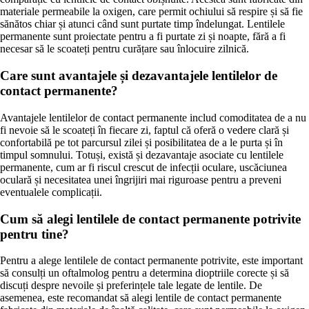
materiale permeabile la oxigen, care permit ochiului să respire și să fie
sănătos chiar și atunci când sunt purtate timp îndelungat. Lentilele
permanente sunt proiectate pentru a fi purtate zi și noapte, fără a fi
necesar să le scoateți pentru curățare sau înlocuire zilnică.
Care sunt avantajele și dezavantajele lentilelor de
contact permanente?
Avantajele lentilelor de contact permanente includ comoditatea de a nu
fi nevoie să le scoateți în fiecare zi, faptul că oferă o vedere clară și
confortabilă pe tot parcursul zilei și posibilitatea de a le purta și în
timpul somnului. Totuși, există și dezavantaje asociate cu lentilele
permanente, cum ar fi riscul crescut de infecții oculare, uscăciunea
oculară și necesitatea unei îngrijiri mai riguroase pentru a preveni
eventualele complicații.
Cum să alegi lentilele de contact permanente potrivite
pentru tine?
Pentru a alege lentilele de contact permanente potrivite, este important
să consulți un oftalmolog pentru a determina dioptriile corecte și să
discuți despre nevoile și preferințele tale legate de lentile. De
asemenea, este recomandat să alegi lentile de contact permanente