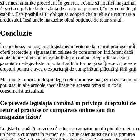
să urmezi anumite proceduri. În general, trebuie să notifici magazinul
în scris cu privire la decizia ta de a returna produsul, în termenul legal
stabilit. Este posibil să fii obligat să acoperi cheltuielile de returnare a
produsului, însă unele magazine oferă opțiunea de retur gratuit.
Concluzie
În concluzie, cunoașterea legislației referitoare la returul produselor îți
oferă protecție și siguranță în calitate de consumator. Indiferent dacă
achiziționezi dintr-un magazin fizic sau online, drepturile tale sunt
garantate de lege. Este important să fii informat și să îți exerciți aceste
drepturi pentru a avea o experiență de cumpărături plăcută și fără griji.
Mai multe informatii despre legea retur produse magazin fizic si online
poti gasi in alte articole specializate pe aceasta tema si in codul
consumerist actualizat.
Ce prevede legislația română în privința dreptului de
retur al produselor cumpărate online sau din
magazine fizice?
Legislația română prevede că orice consumator are dreptul de a returna
un produs cumpărat în termen de 14 zile calendaristice de la primirea
acestuia, fără a fi nevoit să justifice decizia sau să suporte alte costuri