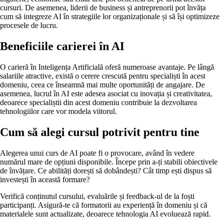
cursuri. De asemenea, liderii de business și antreprenorii pot învăța
cum să integreze AI în strategiile lor organizaționale și să își optimizeze
procesele de lucru.
Beneficiile carierei în AI
O carieră în Inteligența Artificială oferă numeroase avantaje. Pe lângă
salariile atractive, există o cerere crescută pentru specialiști în acest
domeniu, ceea ce înseamnă mai multe oportunități de angajare. De
asemenea, lucrul în AI este adesea asociat cu inovația și creativitatea,
deoarece specialiștii din acest domeniu contribuie la dezvoltarea
tehnologiilor care vor modela viitorul.
Cum să alegi cursul potrivit pentru tine
Alegerea unui curs de AI poate fi o provocare, având în vedere
numărul mare de opțiuni disponibile. Începe prin a-ți stabili obiectivele
de învățare. Ce abilități dorești să dobândești? Cât timp ești dispus să
investești în această formare?
Verifică conținutul cursului, evaluările și feedback-ul de la foști
participanți. Asigură-te că formatorii au experiență în domeniu și că
materialele sunt actualizate, deoarece tehnologia AI evoluează rapid.