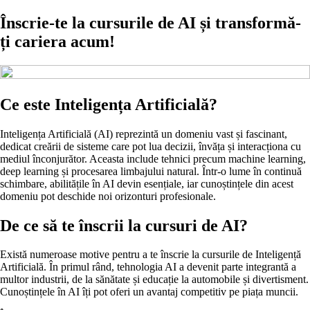
Înscrie-te la cursurile de AI și transformă-
ți cariera acum!
Ce este Inteligența Artificială?
Inteligența Artificială (AI) reprezintă un domeniu vast și fascinant,
dedicat creării de sisteme care pot lua decizii, învăța și interacționa cu
mediul înconjurător. Aceasta include tehnici precum machine learning,
deep learning și procesarea limbajului natural. Într-o lume în continuă
schimbare, abilitățile în AI devin esențiale, iar cunoștințele din acest
domeniu pot deschide noi orizonturi profesionale.
De ce să te înscrii la cursuri de AI?
Există numeroase motive pentru a te înscrie la cursurile de Inteligență
Artificială. În primul rând, tehnologia AI a devenit parte integrantă a
multor industrii, de la sănătate și educație la automobile și divertisment.
Cunoștințele în AI îți pot oferi un avantaj competitiv pe piața muncii.