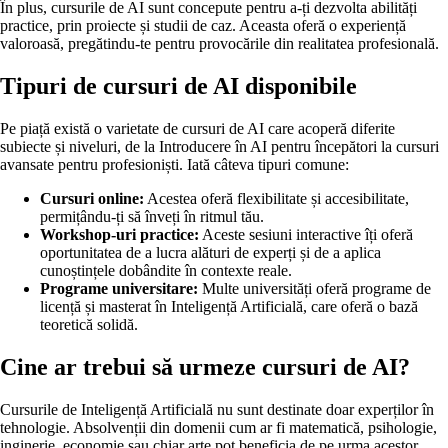
În plus, cursurile de AI sunt concepute pentru a-ți dezvolta abilități
practice, prin proiecte și studii de caz. Aceasta oferă o experiență
valoroasă, pregătindu-te pentru provocările din realitatea profesională.
Tipuri de cursuri de AI disponibile
Pe piață există o varietate de cursuri de AI care acoperă diferite
subiecte și niveluri, de la Introducere în AI pentru începători la cursuri
avansate pentru profesioniști. Iată câteva tipuri comune:
Cursuri online:
Acestea oferă flexibilitate și accesibilitate,
permițându-ți să înveți în ritmul tău.
Workshop-uri practice:
Aceste sesiuni interactive îți oferă
oportunitatea de a lucra alături de experți și de a aplica
cunoștințele dobândite în contexte reale.
Programe universitare:
Multe universități oferă programe de
licență și masterat în Inteligență Artificială, care oferă o bază
teoretică solidă.
Cine ar trebui să urmeze cursuri de AI?
Cursurile de Inteligență Artificială nu sunt destinate doar experților în
tehnologie. Absolvenții din domenii cum ar fi matematică, psihologie,
inginerie, economie sau chiar arte pot beneficia de pe urma acestor