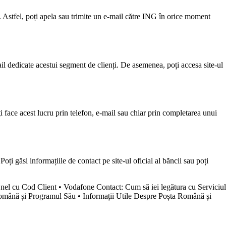
ii. Astfel, poți apela sau trimite un e-mail către ING în orice moment
il dedicate acestui segment de clienți. De asemenea, poți accesa site-ul
ți face acest lucru prin telefon, e-mail sau chiar prin completarea unui
ți găsi informațiile de contact pe site-ul oficial al băncii sau poți
Enel cu Cod Client
•
Vodafone Contact: Cum să iei legătura cu Serviciul
Română și Programul Său
•
Informații Utile Despre Poșta Română și