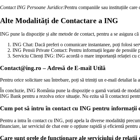
Contact ING Persoane Juridice:
Pentru companiile sau instituțiile care 
Alte Modalități de Contactare a ING
ING pune la dispoziție și alte metode de contact, pentru a se asigura că to
ING Chat: Dacă preferi o comunicare instantanee, poți folosi serv
ING Pensii Private Contact: Pentru informații legate de pensiile pr
Serviciu Clienți ING: ING acordă o mare importanță relației cu cli
Contact@ing.ro – Adresă de E-mail Utilă
Pentru orice solicitare sau întrebare, poți să trimiți un e-mail detaliat
În concluzie, ING România pune la dispoziție o gamă variată de modalităț
ING Bank pentru a rezolva orice situație. Nu ezita să îi contactezi pentr
Cum pot să intru în contact cu ING pentru informații d
Pentru a intra în contact cu ING, poți apela la diverse modalități precum t
financiare, iar serviciul de chat este o opțiune rapidă și eficientă pentru
Care sunt orele de funcționare ale serviciului de relații