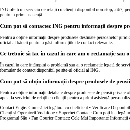
ING oferă un serviciu de relații cu clienții disponibil non-stop, 24/7, pen
pentru a primi asistență.
Cum pot să contactez ING pentru informații despre pro
Pentru a obține informații despre produsele destinate persoanelor juridi
oficial al băncii pentru a găsi informațiile de contact relevante.
Ce trebuie să fac în cazul în care am o reclamație sau 
În cazul în care întâmpini o problemă sau ai o reclamație legată de servic
formular de contact disponibil pe site-ul oficial al ING.
Cum pot să obțin informații despre produsele de pensii
Pentru a obține informații detaliate despre produsele de pensii private of
apela la serviciul de relații cu clienții pentru a primi asistență personaliz
Contact Engie: Cum să iei legătura cu ei eficient
•
Verificare Disponibi
Clienți și Operatorii Vodafone
•
Superbet Contact: Cum poți lua legătur
Programul Său
•
Fan Courier Contact: Cele Mai Importante Informații 