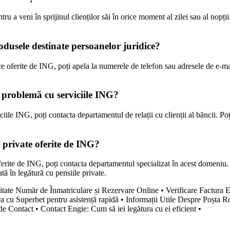
tru a veni în sprijinul clienților săi în orice moment al zilei sau al nopț
dusele destinate persoanelor juridice?
ce oferite de ING, poți apela la numerele de telefon sau adresele de e-ma
o problemă cu serviciile ING?
iile ING, poți contacta departamentul de relații cu clienții al băncii. Po
 private oferite de ING?
erite de ING, poți contacta departamentul specializat în acest domeniu. Po
ată în legătură cu pensiile private.
litate Număr de Înmatriculare și Rezervare Online
•
Verificare Factura 
a cu Superbet pentru asistență rapidă
•
Informații Utile Despre Poșta 
de Contact
•
Contact Engie: Cum să iei legătura cu ei eficient
•