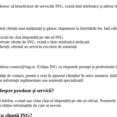
doresc să beneficieze de serviciile ING, există linii telefonice și adrese 
ți clienții sunt mulțumiți și găsesc răspunsuri la întrebările lor. Iată câ
iciul de chat disponibil pe site-ul ING.
ivate oferite de ING, există o linie telefonică dedicată.
enții, oferind un serviciu excelent de asistență.
 la adresa contact@ing.ro. Echipa ING va răspunde prompt și profesionist l
i de contact, pentru a veni în ajutorul clienților în orice moment. Indif
u informații suplimentare sau asistență specializată!
espre produse și servicii?
elefon, e-mail sau chiar chat-ul disponibil pe site-ul oficial. Numerele de
 a obține informațiile de care ai nevoie.
 cu clienții ING?