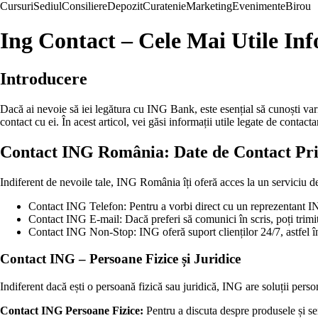
Cursuri
Sediul
Consiliere
Depozit
Curatenie
Marketing
Evenimente
Birou
Ing Contact – Cele Mai Utile I
Introducere
Dacă ai nevoie să iei legătura cu ING Bank, este esențial să cunoști varia
contact cu ei. În acest articol, vei găsi informații utile legate de contac
Contact ING România: Date de Contact Pri
Indiferent de nevoile tale, ING România îți oferă acces la un serviciu de r
Contact ING Telefon: Pentru a vorbi direct cu un reprezentant I
Contact ING E-mail: Dacă preferi să comunici în scris, poți trim
Contact ING Non-Stop: ING oferă suport clienților 24/7, astfel în
Contact ING – Persoane Fizice și Juridice
Indiferent dacă ești o persoană fizică sau juridică, ING are soluții person
Contact ING Persoane Fizice:
Pentru a discuta despre produsele și serv