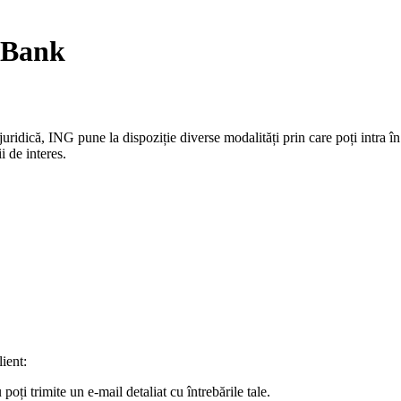
G Bank
uridică, ING pune la dispoziție diverse modalități prin care poți intra în
i de interes.
lient:
oți trimite un e-mail detaliat cu întrebările tale.