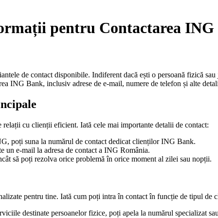
nformații pentru Contactarea IN
ntele de contact disponibile. Indiferent dacă ești o persoană fizică sau j
tarea ING Bank, inclusiv adrese de e-mail, numere de telefon și alte detali
ncipale
elații cu clienții eficient. Iată cele mai importante detalii de contact:
NG, poți suna la numărul de contact dedicat clienților ING Bank.
ite un e-mail la adresa de contact a ING România.
cât să poți rezolva orice problemă în orice moment al zilei sau nopții.
alizate pentru tine. Iată cum poți intra în contact în funcție de tipul de c
iciile destinate persoanelor fizice, poți apela la numărul specializat sau p