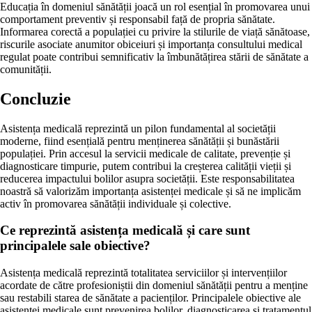
Educația în domeniul sănătății joacă un rol esențial în promovarea unui
comportament preventiv și responsabil față de propria sănătate.
Informarea corectă a populației cu privire la stilurile de viață sănătoase,
riscurile asociate anumitor obiceiuri și importanța consultului medical
regulat poate contribui semnificativ la îmbunătățirea stării de sănătate a
comunității.
Concluzie
Asistența medicală reprezintă un pilon fundamental al societății
moderne, fiind esențială pentru menținerea sănătății și bunăstării
populației. Prin accesul la servicii medicale de calitate, prevenție și
diagnosticare timpurie, putem contribui la creșterea calității vieții și
reducerea impactului bolilor asupra societății. Este responsabilitatea
noastră să valorizăm importanța asistenței medicale și să ne implicăm
activ în promovarea sănătății individuale și colective.
Ce reprezintă asistența medicală și care sunt
principalele sale obiective?
Asistența medicală reprezintă totalitatea serviciilor și intervențiilor
acordate de către profesioniștii din domeniul sănătății pentru a menține
sau restabili starea de sănătate a pacienților. Principalele obiective ale
asistenței medicale sunt prevenirea bolilor, diagnosticarea și tratamentul