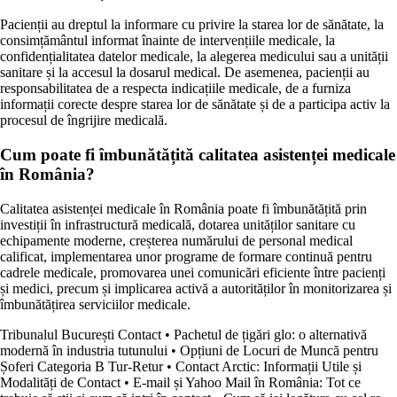
Pacienții au dreptul la informare cu privire la starea lor de sănătate, la
consimțământul informat înainte de intervențiile medicale, la
confidențialitatea datelor medicale, la alegerea medicului sau a unității
sanitare și la accesul la dosarul medical. De asemenea, pacienții au
responsabilitatea de a respecta indicațiile medicale, de a furniza
informații corecte despre starea lor de sănătate și de a participa activ la
procesul de îngrijire medicală.
Cum poate fi îmbunătățită calitatea asistenței medicale
în România?
Calitatea asistenței medicale în România poate fi îmbunătățită prin
investiții în infrastructură medicală, dotarea unităților sanitare cu
echipamente moderne, creșterea numărului de personal medical
calificat, implementarea unor programe de formare continuă pentru
cadrele medicale, promovarea unei comunicări eficiente între pacienți
și medici, precum și implicarea activă a autorităților în monitorizarea și
îmbunătățirea serviciilor medicale.
Tribunalul București Contact
•
Pachetul de țigări glo: o alternativă
modernă în industria tutunului
•
Opțiuni de Locuri de Muncă pentru
Șoferi Categoria B Tur-Retur
•
Contact Arctic: Informații Utile și
Modalități de Contact
•
E-mail și Yahoo Mail în România: Tot ce