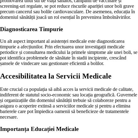
promovarea unui stil de viață sănătos, campanii de vaccinare și
screening-uri regulate, se pot reduce riscurile apariției unor boli grave
precum cancerul sau bolile cardiovasculare. De asemenea, educația în
domeniul sănătății joacă un rol esențial în prevenirea îmbolnăvirilor.
Diagnosticarea Timpurie
Un alt aspect important al asistenței medicale este diagnosticarea
timpurie a afecțiunilor. Prin efectuarea unor investigații medicale
periodice și consultarea medicului la primele simptome ale unei boli, se
pot identifica problemele de sănătate în stadii incipiente, crescând
șansele de vindecare sau gestionare eficientă a bolilor.
Accesibilitatea la Servicii Medicale
Este crucial ca populația să aibă acces la servicii medicale de calitate,
indiferent de statutul socio-economic sau locația geografică. Guvernele
și organizațiile din domeniul sănătății trebuie să colaboreze pentru a
asigura o acoperire extinsă a serviciilor medicale și pentru a elimina
barierele care pot împiedica oamenii să beneficieze de tratamentele
necesare.
Importanța Educației Medicale