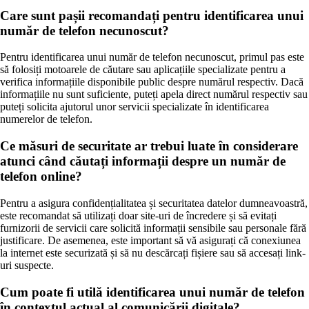
Care sunt pașii recomandați pentru identificarea unui
număr de telefon necunoscut?
Pentru identificarea unui număr de telefon necunoscut, primul pas este
să folosiți motoarele de căutare sau aplicațiile specializate pentru a
verifica informațiile disponibile public despre numărul respectiv. Dacă
informațiile nu sunt suficiente, puteți apela direct numărul respectiv sau
puteți solicita ajutorul unor servicii specializate în identificarea
numerelor de telefon.
Ce măsuri de securitate ar trebui luate în considerare
atunci când căutați informații despre un număr de
telefon online?
Pentru a asigura confidențialitatea și securitatea datelor dumneavoastră,
este recomandat să utilizați doar site-uri de încredere și să evitați
furnizorii de servicii care solicită informații sensibile sau personale fără
justificare. De asemenea, este important să vă asigurați că conexiunea
la internet este securizată și să nu descărcați fișiere sau să accesați link-
uri suspecte.
Cum poate fi utilă identificarea unui număr de telefon
în contextul actual al comunicării digitale?