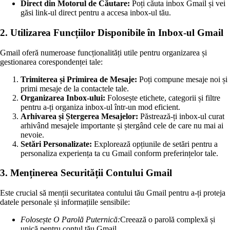
Direct din Motorul de Căutare:
Poți căuta inbox Gmail și vei
găsi link-ul direct pentru a accesa inbox-ul tău.
2. Utilizarea Funcțiilor Disponibile în Inbox-ul Gmail
Gmail oferă numeroase funcționalități utile pentru organizarea și
gestionarea corespondenței tale:
Trimiterea și Primirea de Mesaje:
Poți compune mesaje noi și
primi mesaje de la contactele tale.
Organizarea Inbox-ului:
Folosește etichete, categorii și filtre
pentru a-ți organiza inbox-ul într-un mod eficient.
Arhivarea și Ștergerea Mesajelor:
Păstrează-ți inbox-ul curat
arhivând mesajele importante și ștergând cele de care nu mai ai
nevoie.
Setări Personalizate:
Explorează opțiunile de setări pentru a
personaliza experiența ta cu Gmail conform preferințelor tale.
3. Menținerea Securității Contului Gmail
Este crucial să menții securitatea contului tău Gmail pentru a-ți proteja
datele personale și informațiile sensibile:
Folosește O Parolă Puternică:
Creează o parolă complexă și
unică pentru contul tău Gmail.