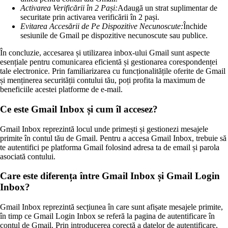
Activarea Verificării în 2 Pași:
Adaugă un strat suplimentar de
securitate prin activarea verificării în 2 pași.
Evitarea Accesării de Pe Dispozitive Necunoscute:
Închide
sesiunile de Gmail pe dispozitive necunoscute sau publice.
În concluzie, accesarea și utilizarea inbox-ului Gmail sunt aspecte
esențiale pentru comunicarea eficientă și gestionarea corespondenței
tale electronice. Prin familiarizarea cu funcționalitățile oferite de Gmail
și menținerea securității contului tău, poți profita la maximum de
beneficiile acestei platforme de e-mail.
Ce este Gmail Inbox și cum îl accesez?
Gmail Inbox reprezintă locul unde primești și gestionezi mesajele
primite în contul tău de Gmail. Pentru a accesa Gmail Inbox, trebuie să
te autentifici pe platforma Gmail folosind adresa ta de email și parola
asociată contului.
Care este diferența între Gmail Inbox și Gmail Login
Inbox?
Gmail Inbox reprezintă secțiunea în care sunt afișate mesajele primite,
în timp ce Gmail Login Inbox se referă la pagina de autentificare în
contul de Gmail. Prin introducerea corectă a datelor de autentificare,