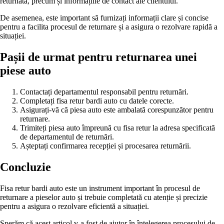
returnată, precum și informațiile de contact ale clientului.
De asemenea, este important să furnizați informații clare și concise
pentru a facilita procesul de returnare și a asigura o rezolvare rapidă a
situației.
Pașii de urmat pentru returnarea unei
piese auto
Contactați departamentul responsabil pentru returnări.
Completați fisa retur bardi auto cu datele corecte.
Asigurați-vă că piesa auto este ambalată corespunzător pentru
returnare.
Trimiteți piesa auto împreună cu fisa retur la adresa specificată
de departamentul de returnări.
Așteptați confirmarea recepției și procesarea returnării.
Concluzie
Fisa retur bardi auto este un instrument important în procesul de
returnare a pieselor auto și trebuie completată cu atenție și precizie
pentru a asigura o rezolvare eficientă a situației.
Sperăm că acest articol v-a fost de ajutor în înțelegerea procesului de