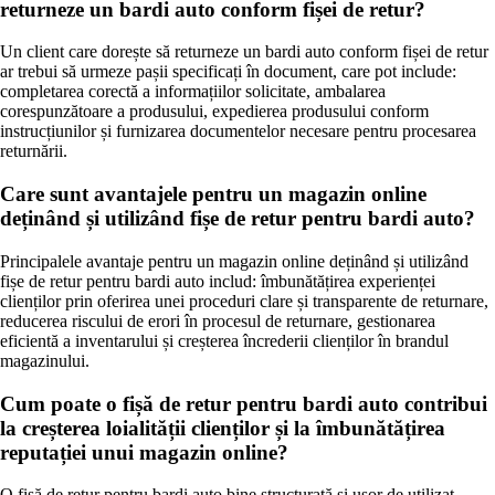
returneze un bardi auto conform fișei de retur?
Un client care dorește să returneze un bardi auto conform fișei de retur
ar trebui să urmeze pașii specificați în document, care pot include:
completarea corectă a informațiilor solicitate, ambalarea
corespunzătoare a produsului, expedierea produsului conform
instrucțiunilor și furnizarea documentelor necesare pentru procesarea
returnării.
Care sunt avantajele pentru un magazin online
deținând și utilizând fișe de retur pentru bardi auto?
Principalele avantaje pentru un magazin online deținând și utilizând
fișe de retur pentru bardi auto includ: îmbunătățirea experienței
clienților prin oferirea unei proceduri clare și transparente de returnare,
reducerea riscului de erori în procesul de returnare, gestionarea
eficientă a inventarului și creșterea încrederii clienților în brandul
magazinului.
Cum poate o fișă de retur pentru bardi auto contribui
la creșterea loialității clienților și la îmbunătățirea
reputației unui magazin online?
O fișă de retur pentru bardi auto bine structurată și ușor de utilizat