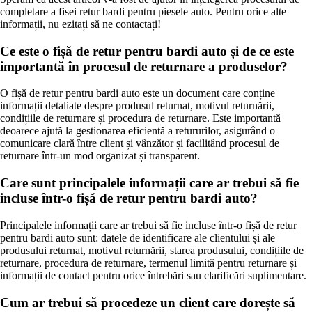
completare a fisei retur bardi pentru piesele auto. Pentru orice alte
informații, nu ezitați să ne contactați!
Ce este o fișă de retur pentru bardi auto și de ce este
importantă în procesul de returnare a produselor?
O fișă de retur pentru bardi auto este un document care conține
informații detaliate despre produsul returnat, motivul returnării,
condițiile de returnare și procedura de returnare. Este importantă
deoarece ajută la gestionarea eficientă a retururilor, asigurând o
comunicare clară între client și vânzător și facilitând procesul de
returnare într-un mod organizat și transparent.
Care sunt principalele informații care ar trebui să fie
incluse într-o fișă de retur pentru bardi auto?
Principalele informații care ar trebui să fie incluse într-o fișă de retur
pentru bardi auto sunt: datele de identificare ale clientului și ale
produsului returnat, motivul returnării, starea produsului, condițiile de
returnare, procedura de returnare, termenul limită pentru returnare și
informații de contact pentru orice întrebări sau clarificări suplimentare.
Cum ar trebui să procedeze un client care dorește să