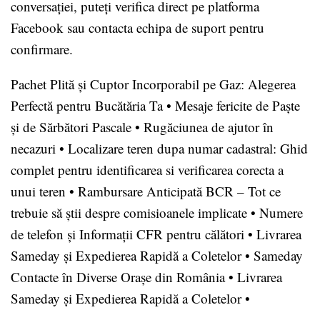
conversației, puteți verifica direct pe platforma
Facebook sau contacta echipa de suport pentru
confirmare.
Pachet Plită și Cuptor Incorporabil pe Gaz: Alegerea
Perfectă pentru Bucătăria Ta
•
Mesaje fericite de Paște
și de Sărbători Pascale
•
Rugăciunea de ajutor în
necazuri
•
Localizare teren dupa numar cadastral: Ghid
complet pentru identificarea si verificarea corecta a
unui teren
•
Rambursare Anticipată BCR – Tot ce
trebuie să știi despre comisioanele implicate
•
Numere
de telefon și Informații CFR pentru călători
•
Livrarea
Sameday și Expedierea Rapidă a Coletelor
•
Sameday
Contacte în Diverse Orașe din România
•
Livrarea
Sameday și Expedierea Rapidă a Coletelor
•