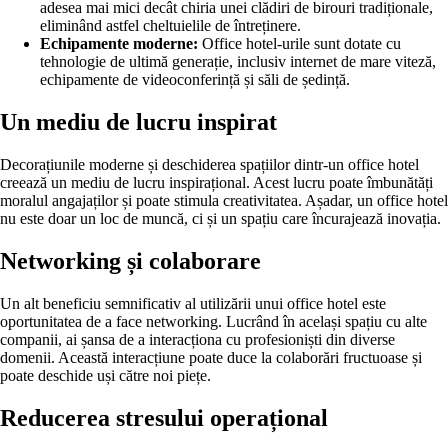
adesea mai mici decât chiria unei clădiri de birouri tradiționale,
eliminând astfel cheltuielile de întreținere.
Echipamente moderne:
Office hotel-urile sunt dotate cu
tehnologie de ultimă generație, inclusiv internet de mare viteză,
echipamente de videoconferință și săli de ședință.
Un mediu de lucru inspirat
Decorațiunile moderne și deschiderea spațiilor dintr-un office hotel
creează un mediu de lucru inspirațional. Acest lucru poate îmbunătăți
moralul angajaților și poate stimula creativitatea. Așadar, un office hotel
nu este doar un loc de muncă, ci și un spațiu care încurajează inovația.
Networking și colaborare
Un alt beneficiu semnificativ al utilizării unui office hotel este
oportunitatea de a face networking. Lucrând în același spațiu cu alte
companii, ai șansa de a interacționa cu profesioniști din diverse
domenii. Această interacțiune poate duce la colaborări fructuoase și
poate deschide uși către noi piețe.
Reducerea stresului operațional