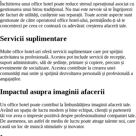
Închirierea unui office hotel poate reduce stresul operațional asociat cu
gestionarea unui birou tradițional. Nu mai este nevoie să te îngrijorezi
de facturi de utilități, curățenie sau reparații. Toate aceste aspecte sunt
gestionate de către operatorul office hotel-ului, permițându-ți să te
concentrezi pe ceea ce contează cu adevărat: creșterea afacerii tale.
Servicii suplimentare
Multe office hotel-uri oferă servicii suplimentare care pot sprijini
activitatea ta profesională. Acestea pot include servicii de recepție,
suport administrativ, săli de ședințe, printare și copiere, precum și
evenimente de socializare. Acestea contribuie la crearea unei
comunități mai unite și sprijină dezvoltarea personală și profesională a
angajaților.
Impactul asupra imaginii afacerii
Un office hotel poate contribui la îmbunătățirea imaginii afacerii tale.
Având un spațiu de lucru modern și bine echipat, clienții și partenerii
tăi vor avea o impresie pozitivă despre profesionalismul companiei tale.
De asemenea, un astfel de mediu de lucru poate atrage talente noi, care
caută un loc de muncă stimulativ și inovator.