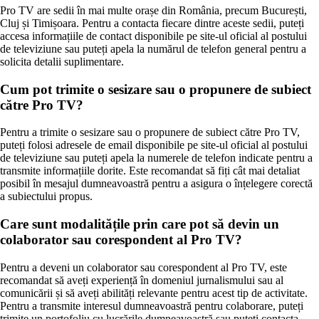
Pro TV are sedii în mai multe orașe din România, precum București,
Cluj și Timișoara. Pentru a contacta fiecare dintre aceste sedii, puteți
accesa informațiile de contact disponibile pe site-ul oficial al postului
de televiziune sau puteți apela la numărul de telefon general pentru a
solicita detalii suplimentare.
Cum pot trimite o sesizare sau o propunere de subiect
către Pro TV?
Pentru a trimite o sesizare sau o propunere de subiect către Pro TV,
puteți folosi adresele de email disponibile pe site-ul oficial al postului
de televiziune sau puteți apela la numerele de telefon indicate pentru a
transmite informațiile dorite. Este recomandat să fiți cât mai detaliat
posibil în mesajul dumneavoastră pentru a asigura o înțelegere corectă
a subiectului propus.
Care sunt modalitățile prin care pot să devin un
colaborator sau corespondent al Pro TV?
Pentru a deveni un colaborator sau corespondent al Pro TV, este
recomandat să aveți experiență în domeniul jurnalismului sau al
comunicării și să aveți abilități relevante pentru acest tip de activitate.
Pentru a transmite interesul dumneavoastră pentru colaborare, puteți
trimite un portofoliu cu lucrările dumneavoastră sau puteți contacta