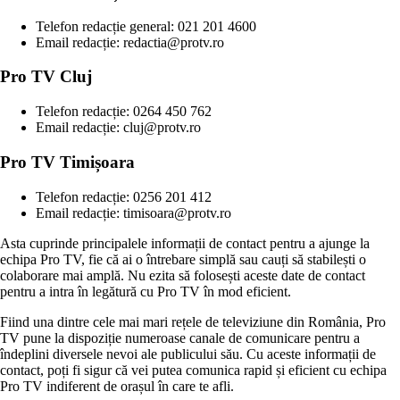
Telefon redacție general: 021 201 4600
Email redacție: redactia@protv.ro
Pro TV Cluj
Telefon redacție: 0264 450 762
Email redacție: cluj@protv.ro
Pro TV Timișoara
Telefon redacție: 0256 201 412
Email redacție: timisoara@protv.ro
Asta cuprinde principalele informații de contact pentru a ajunge la
echipa Pro TV, fie că ai o întrebare simplă sau cauți să stabilești o
colaborare mai amplă. Nu ezita să folosești aceste date de contact
pentru a intra în legătură cu Pro TV în mod eficient.
Fiind una dintre cele mai mari rețele de televiziune din România, Pro
TV pune la dispoziție numeroase canale de comunicare pentru a
îndeplini diversele nevoi ale publicului său. Cu aceste informații de
contact, poți fi sigur că vei putea comunica rapid și eficient cu echipa
Pro TV indiferent de orașul în care te afli.