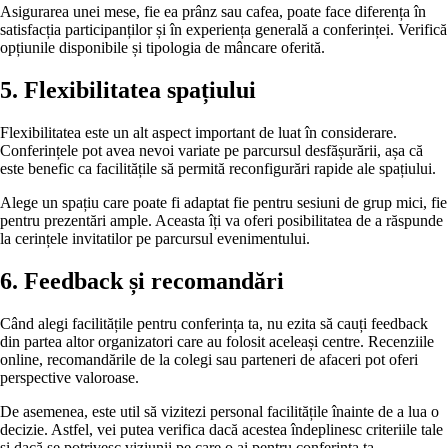
Asigurarea unei mese, fie ea prânz sau cafea, poate face diferența în
satisfacția participanților și în experiența generală a conferinței. Verifică
opțiunile disponibile și tipologia de mâncare oferită.
5. Flexibilitatea spațiului
Flexibilitatea este un alt aspect important de luat în considerare.
Conferințele pot avea nevoi variate pe parcursul desfășurării, așa că
este benefic ca facilitățile să permită reconfigurări rapide ale spațiului.
Alege un spațiu care poate fi adaptat fie pentru sesiuni de grup mici, fie
pentru prezentări ample. Aceasta îți va oferi posibilitatea de a răspunde
la cerințele invitatilor pe parcursul evenimentului.
6. Feedback și recomandări
Când alegi facilitățile pentru conferința ta, nu ezita să cauți feedback
din partea altor organizatori care au folosit aceleași centre. Recenziile
online, recomandările de la colegi sau parteneri de afaceri pot oferi
perspective valoroase.
De asemenea, este util să vizitezi personal facilitățile înainte de a lua o
decizie. Astfel, vei putea verifica dacă acestea îndeplinesc criteriile tale
și dacă se potrivesc viziunii pe care o ai pentru conferința ta.