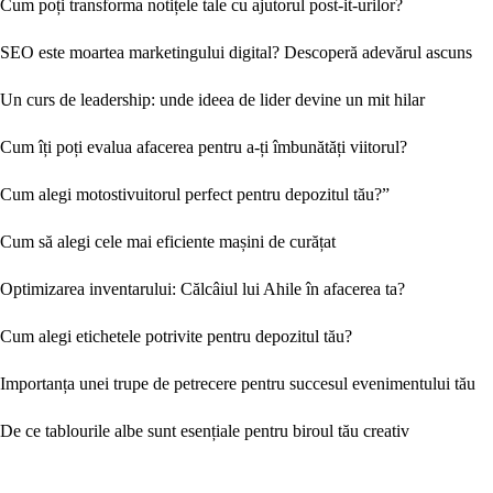
Cum poți transforma notițele tale cu ajutorul post-it-urilor?
SEO este moartea marketingului digital? Descoperă adevărul ascuns
Un curs de leadership: unde ideea de lider devine un mit hilar
Cum îți poți evalua afacerea pentru a-ți îmbunătăți viitorul?
Cum alegi motostivuitorul perfect pentru depozitul tău?”
Cum să alegi cele mai eficiente mașini de curățat
Optimizarea inventarului: Călcâiul lui Ahile în afacerea ta?
Cum alegi etichetele potrivite pentru depozitul tău?
Importanța unei trupe de petrecere pentru succesul evenimentului tău
De ce tablourile albe sunt esențiale pentru biroul tău creativ