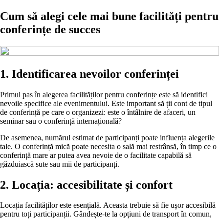
Cum să alegi cele mai bune facilități pentru
conferințe de succes
1. Identificarea nevoilor conferinței
Primul pas în alegerea facilităților pentru conferințe este să identifici
nevoile specifice ale evenimentului. Este important să ții cont de tipul
de conferință pe care o organizezi: este o întâlnire de afaceri, un
seminar sau o conferință internațională?
De asemenea, numărul estimat de participanți poate influența alegerile
tale. O conferință mică poate necesita o sală mai restrânsă, în timp ce o
conferință mare ar putea avea nevoie de o facilitate capabilă să
găzduiască sute sau mii de participanți.
2. Locația: accesibilitate și confort
Locația facilităților este esențială. Aceasta trebuie să fie ușor accesibilă
pentru toți participanții. Gândește-te la opțiuni de transport în comun,