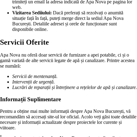
trimiteți un email la adresa indicată de Apa Nova pe pagina lor
web.
Vizitarea Sediiului:
Dacă preferați să rezolvați o anumită
situație față în față, puteți merge direct la sediul Apa Nova
București. Detaliile adresei și orele de funcționare sunt
disponibile online.
Servicii Oferite
Apa Nova nu oferă doar servicii de furnizare a apei potabile, ci și o
gamă variată de alte servicii legate de apă și canalizare. Printre acestea
se numără:
Servicii de mentenanță.
Intervenții de urgență.
Lucrări de reparații și întreținere a rețelelor de apă și canalizare.
Informații Suplimentare
Pentru a obține mai multe informații despre Apa Nova București, vă
recomandăm să accesați site-ul lor oficial. Acolo veți găsi toate detaliile
necesare și informații actualizate despre proiectele lor curente și
viitoare.