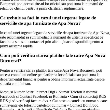
Bucuresti, poti accesa site-ul lor oficial sau poti suna la numarul de
relatii cu clientii pentru a primi clarificari suplimentare.
Ce trebuie sa faci in cazul unei urgente legate de
serviciile de apa furnizate de Apa Nova?
In cazul unei urgente legate de serviciile de apa furnizate de Apa Nova,
este recomandat sa suni imediat la numarul de urgenta specificat pe
factura ta sau sa ii contactezi prin alte mijloace disponibile pentru a
primi asistenta rapida.
Cum poti verifica starea platilor tale catre Apa Nova
Bucuresti?
Pentru a verifica starea platilor tale catre Apa Nova Bucuresti, poti
accesa contul tau online pe platforma lor oficiala sau poti suna la
departamentul financiar pentru a obtine informatii actualizate despre
situatia contului tau.
Mesaj și Număr Setări Internet Digi
•
Număr Telefon Asistență
Facebook și Contact Facebook în România
•
Cum să contactați RCS
RDS și să verificați factura dvs.
•
Cat costa o cartela cu numar si care
sunt avantajele folosirii cartelelor cu numar
•
Contact Bolt Food
Romania – Asistență și Număr de Telefon
•
Programare pierdere