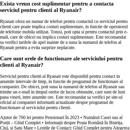
Exista vreun cost suplimentar pentru a contacta
serviciul pentru clienti al Ryanair?
Ryanair ofera un numar de telefon pentru contactul cu serviciul pentru
clienti care poate implica costuri suplimentare, in functie de operatorul
de telefonie mobila utilizat. Totusi, poti opta si pentru contactul prin e-
mail, care de obicei nu implica costuri suplimentare. Este recomandat
sa verifici tarifele de apel inainte de a suna la numarul de telefon al
Ryanair pentru a evita surprize neplacute.
Care sunt orele de functionare ale serviciului pentru
clienti al Ryanair?
Serviciul pentru clienti al Ryanair este disponibil pentru contact in
anumite intervale de timp, in functie de programul de functionare al
companiei. De obicei, poti suna la numarul de telefon al Ryanair sau
trimite un e-mail in timpul orelor de lucru obisnuite, care sunt de luni
pana vineri, intre anumite ore. Este recomandat sa verifici pe site-ul
oficial al companiei informatii actualizate despre programul de
functionare al serviciului pentru clienti.
Ajutor de 700 lei pentru Pensionari în 2023
•
Numărul Casei sau al
Porții – Ghid Complet
•
Informații despre Poșta Română în Bistrița,
Cluj, și Satu Mare
•
Lentile de Contact: Ghid Complet pentru Alegerea