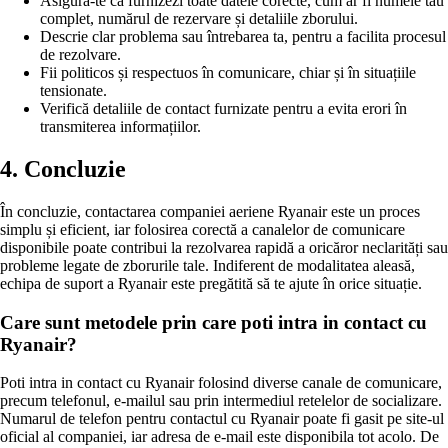
Asigură-te că furnizezi toate datele corecte, cum ar fi numele tău
complet, numărul de rezervare și detaliile zborului.
Descrie clar problema sau întrebarea ta, pentru a facilita procesul
de rezolvare.
Fii politicos și respectuos în comunicare, chiar și în situațiile
tensionate.
Verifică detaliile de contact furnizate pentru a evita erori în
transmiterea informațiilor.
4. Concluzie
În concluzie, contactarea companiei aeriene Ryanair este un proces
simplu și eficient, iar folosirea corectă a canalelor de comunicare
disponibile poate contribui la rezolvarea rapidă a oricăror neclarități sau
probleme legate de zborurile tale. Indiferent de modalitatea aleasă,
echipa de suport a Ryanair este pregătită să te ajute în orice situație.
Care sunt metodele prin care poti intra in contact cu
Ryanair?
Poti intra in contact cu Ryanair folosind diverse canale de comunicare,
precum telefonul, e-mailul sau prin intermediul retelelor de socializare.
Numarul de telefon pentru contactul cu Ryanair poate fi gasit pe site-ul
oficial al companiei, iar adresa de e-mail este disponibila tot acolo. De