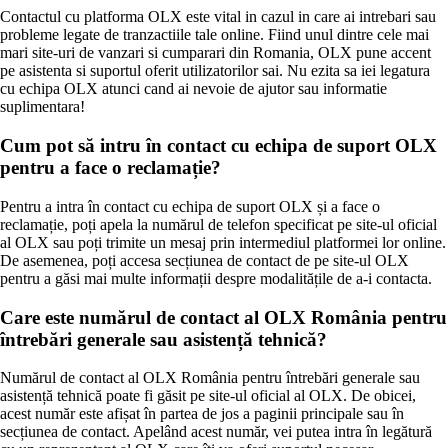
Contactul cu platforma OLX este vital in cazul in care ai intrebari sau
probleme legate de tranzactiile tale online. Fiind unul dintre cele mai
mari site-uri de vanzari si cumparari din Romania, OLX pune accent
pe asistenta si suportul oferit utilizatorilor sai. Nu ezita sa iei legatura
cu echipa OLX atunci cand ai nevoie de ajutor sau informatie
suplimentara!
Cum pot să intru în contact cu echipa de suport OLX
pentru a face o reclamație?
Pentru a intra în contact cu echipa de suport OLX și a face o
reclamație, poți apela la numărul de telefon specificat pe site-ul oficial
al OLX sau poți trimite un mesaj prin intermediul platformei lor online.
De asemenea, poți accesa secțiunea de contact de pe site-ul OLX
pentru a găsi mai multe informații despre modalitățile de a-i contacta.
Care este numărul de contact al OLX România pentru
întrebări generale sau asistență tehnică?
Numărul de contact al OLX România pentru întrebări generale sau
asistență tehnică poate fi găsit pe site-ul oficial al OLX. De obicei,
acest număr este afișat în partea de jos a paginii principale sau în
secțiunea de contact. Apelând acest număr, vei putea intra în legătură