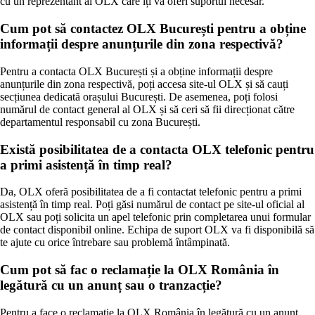
cu un reprezentant al OLX care îți va oferi suportul necesar.
Cum pot să contactez OLX București pentru a obține
informații despre anunțurile din zona respectivă?
Pentru a contacta OLX București și a obține informații despre
anunțurile din zona respectivă, poți accesa site-ul OLX și să cauți
secțiunea dedicată orașului București. De asemenea, poți folosi
numărul de contact general al OLX și să ceri să fii direcționat către
departamentul responsabil cu zona București.
Există posibilitatea de a contacta OLX telefonic pentru
a primi asistență în timp real?
Da, OLX oferă posibilitatea de a fi contactat telefonic pentru a primi
asistență în timp real. Poți găsi numărul de contact pe site-ul oficial al
OLX sau poți solicita un apel telefonic prin completarea unui formular
de contact disponibil online. Echipa de suport OLX va fi disponibilă să
te ajute cu orice întrebare sau problemă întâmpinată.
Cum pot să fac o reclamație la OLX România în
legătură cu un anunț sau o tranzacție?
Pentru a face o reclamație la OLX România în legătură cu un anunț