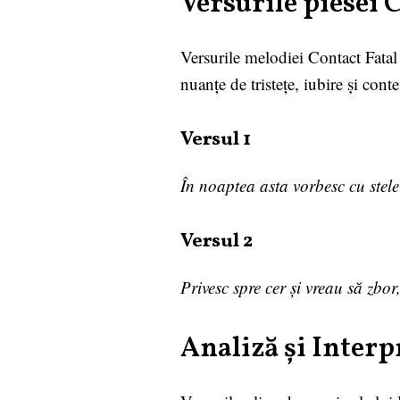
Versurile piesei 
Versurile melodiei Contact Fatal r
nuanțe de tristețe, iubire și cont
Versul 1
În noaptea asta vorbesc cu stele
Versul 2
Privesc spre cer și vreau să zbor
Analiză și Interp