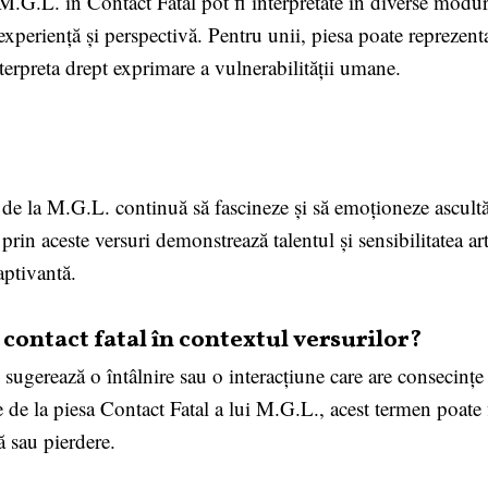
 M.G.L. în Contact Fatal pot fi interpretate în diverse modur
experiență și perspectivă. Pentru unii, piesa poate reprezen
nterpreta drept exprimare a vulnerabilității umane.
 de la M.G.L. continuă să fascineze și să emoționeze ascultă
in aceste versuri demonstrează talentul și sensibilitatea arti
aptivantă.
contact fatal în contextul versurilor?
 sugerează o întâlnire sau o interacțiune care are consecințe
 de la piesa Contact Fatal a lui M.G.L., acest termen poate fi
ă sau pierdere.