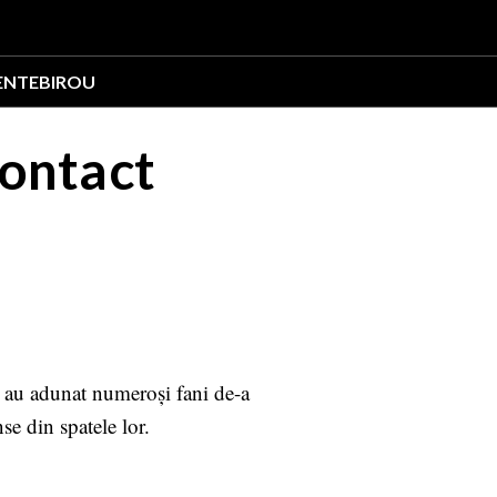
ENTE
BIROU
Contact
le au adunat numeroși fani de-a
se din spatele lor.