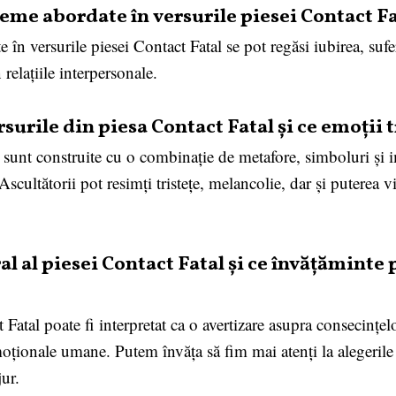
eme abordate în versurile piesei Contact Fa
 în versurile piesei Contact Fatal se pot regăsi iubirea, sufer
 relațiile interpersonale.
surile din piesa Contact Fatal și ce emoții 
l sunt construite cu o combinație de metafore, simboluri și 
Ascultătorii pot resimți tristețe, melancolie, dar și puterea 
al al piesei Contact Fatal și ce învățăminte
Fatal poate fi interpretat ca o avertizare asupra consecințelor
 emoționale umane. Putem învăța să fim mai atenți la alegerile
jur.