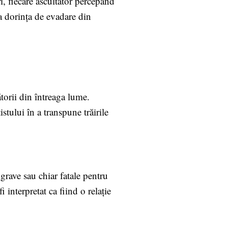
i, fiecare ascultător percepând
ta dorința de evadare din
torii din întreaga lume.
stului în a transpune trăirile
 grave sau chiar fatale pentru
 interpretat ca fiind o relație