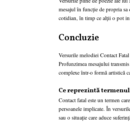
Versurile pline de poezie ale lui
mesajul în funcție de propria sa 
cotidian, în timp ce alții o pot i
Concluzie
Versurile melodiei Contact Fatal
Profunzimea mesajului transmis pr
complexe într-o formă artistică c
Ce reprezintă termenul 
Contact fatal este un termen care
persoanele implicate. În versurile
sau o situație care aduce suferinț