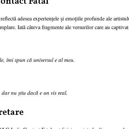
Contact Fatal
eflectă adesea experiențele și emoțiile profunde ale artistulu
emplare. Iată câteva fragmente ale versurilor care au captivat 
le, îmi spun că universul e al meu.
, dar nu știu dacă e un vis real.
retare