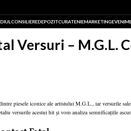
EDIUL
CONSILIERE
DEPOZIT
CURATENIE
MARKETING
EVENIM
al Versuri – M.G.L. 
intre piesele iconice ale artistului M.G.L., iar versurile sa
aliu versurile acestui hit și vom analiza semnificațiile ascun