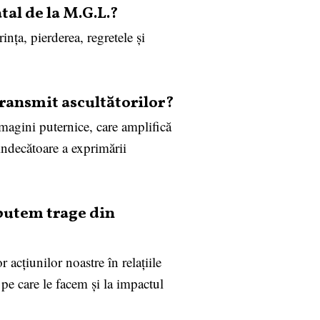
tal de la M.G.L.?
ința, pierderea, regretele și
transmit ascultătorilor?
imagini puternice, care amplifică
vindecătoare a exprimării
 putem trage din
 acțiunilor noastre în relațiile
 pe care le facem și la impactul