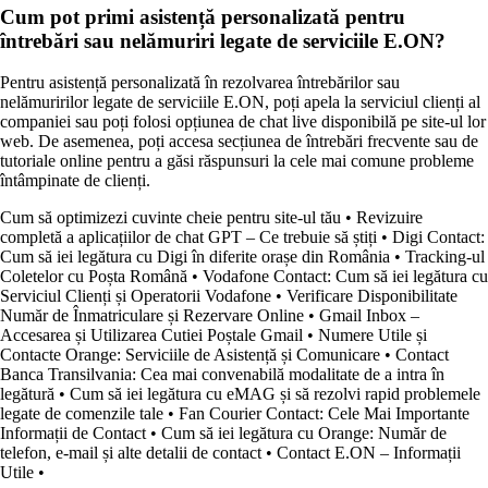
Cum pot primi asistență personalizată pentru
întrebări sau nelămuriri legate de serviciile E.ON?
Pentru asistență personalizată în rezolvarea întrebărilor sau
nelămuririlor legate de serviciile E.ON, poți apela la serviciul clienți al
companiei sau poți folosi opțiunea de chat live disponibilă pe site-ul lor
web. De asemenea, poți accesa secțiunea de întrebări frecvente sau de
tutoriale online pentru a găsi răspunsuri la cele mai comune probleme
întâmpinate de clienți.
Cum să optimizezi cuvinte cheie pentru site-ul tău
•
Revizuire
completă a aplicațiilor de chat GPT – Ce trebuie să știți
•
Digi Contact:
Cum să iei legătura cu Digi în diferite orașe din România
•
Tracking-ul
Coletelor cu Poșta Română
•
Vodafone Contact: Cum să iei legătura cu
Serviciul Clienți și Operatorii Vodafone
•
Verificare Disponibilitate
Număr de Înmatriculare și Rezervare Online
•
Gmail Inbox –
Accesarea și Utilizarea Cutiei Poștale Gmail
•
Numere Utile și
Contacte Orange: Serviciile de Asistență și Comunicare
•
Contact
Banca Transilvania: Cea mai convenabilă modalitate de a intra în
legătură
•
Cum să iei legătura cu eMAG și să rezolvi rapid problemele
legate de comenzile tale
•
Fan Courier Contact: Cele Mai Importante
Informații de Contact
•
Cum să iei legătura cu Orange: Număr de
telefon, e-mail și alte detalii de contact
•
Contact E.ON – Informații
Utile
•