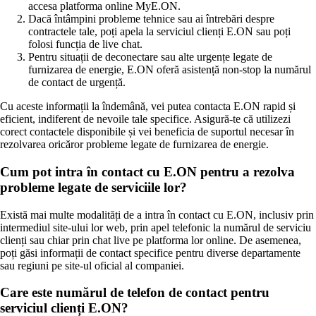
accesa platforma online MyE.ON.
Dacă întâmpini probleme tehnice sau ai întrebări despre
contractele tale, poți apela la serviciul clienți E.ON sau poți
folosi funcția de live chat.
Pentru situații de deconectare sau alte urgențe legate de
furnizarea de energie, E.ON oferă asistență non-stop la numărul
de contact de urgență.
Cu aceste informații la îndemână, vei putea contacta E.ON rapid și
eficient, indiferent de nevoile tale specifice. Asigură-te că utilizezi
corect contactele disponibile și vei beneficia de suportul necesar în
rezolvarea oricăror probleme legate de furnizarea de energie.
Cum pot intra în contact cu E.ON pentru a rezolva
probleme legate de serviciile lor?
Există mai multe modalități de a intra în contact cu E.ON, inclusiv prin
intermediul site-ului lor web, prin apel telefonic la numărul de serviciu
clienți sau chiar prin chat live pe platforma lor online. De asemenea,
poți găsi informații de contact specifice pentru diverse departamente
sau regiuni pe site-ul oficial al companiei.
Care este numărul de telefon de contact pentru
serviciul clienți E.ON?