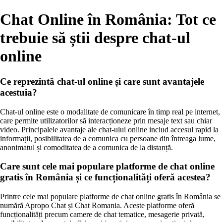
Chat Online în România: Tot ce
trebuie să știi despre chat-ul
online
Ce reprezintă chat-ul online și care sunt avantajele
acestuia?
Chat-ul online este o modalitate de comunicare în timp real pe internet,
care permite utilizatorilor să interacționeze prin mesaje text sau chiar
video. Principalele avantaje ale chat-ului online includ accesul rapid la
informații, posibilitatea de a comunica cu persoane din întreaga lume,
anonimatul și comoditatea de a comunica de la distanță.
Care sunt cele mai populare platforme de chat online
gratis în România și ce funcționalități oferă acestea?
Printre cele mai populare platforme de chat online gratis în România se
numără Apropo Chat și Chat Romania. Aceste platforme oferă
funcționalități precum camere de chat tematice, mesagerie privată,