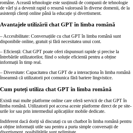
române. Această tehnologie este susținută de companii de tehnologie
de vârf și a devenit rapid o resursă valoroasă în diverse domenii, de la
asistență clienți online până la educație și divertisment.
Avantajele utilizării chat GPT în limba română
– Accesibilitate: Conversațiile cu chat GPT în limba română sunt
disponibile online, gratuit și fără necesitatea unui cont.
– Eficiență: Chat GPT poate oferi răspunsuri rapide și precise la
întrebările utilizatorilor, fiind o soluție eficientă pentru a obține
informații în timp real.
– Diversitate: Capacitatea chat GPT de a interacționa în limba română
înseamnă că utilizatorii pot comunica fără bariere lingvistice.
Cum puteți utiliza chat GPT în limba română
Există mai multe platforme online care oferă servicii de chat GPT în
limba română. Utilizatorii pot accesa aceste platforme direct de pe site-
urile lor sau prin intermediul aplicațiilor mobile dedicate.
Indiferent dacă doriți să discutați cu un chatbot în limba română pentru
a obține informații utile sau pentru a purta simple conversații de
divertisment, posibilitățile sunt nelimitate.